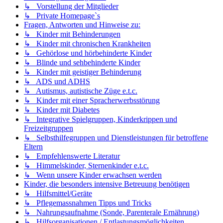
↳ Vorstellung der Mitglieder
↳ Private Homepage`s
Fragen, Antworten und Hinweise zu:
↳ Kinder mit Behinderungen
↳ Kinder mit chronischen Krankheiten
↳ Gehörlose und hörbehinderte Kinder
↳ Blinde und sehbehinderte Kinder
↳ Kinder mit geistiger Behinderung
↳ ADS und ADHS
↳ Autismus, autistische Züge e.t.c.
↳ Kinder mit einer Spracherwerbsstörung
↳ Kinder mit Diabetes
↳ Integrative Spielgruppen, Kinderkrippen und
Freizeitgruppen
↳ Selbsthilfegruppen und Dienstleistungen für betroffene
Eltern
↳ Empfehlenswerte Literatur
↳ Himmelskinder, Sternenkinder e.t.c.
↳ Wenn unsere Kinder erwachsen werden
Kinder, die besonders intensive Betreuung benötigen
↳ Hilfsmittel/Geräte
↳ Pflegemassnahmen Tipps und Tricks
↳ Nahrungsaufnahme (Sonde, Parenterale Ernährung)
↳ Hilfsorganisationen / Entlastungsmöglichkeiten