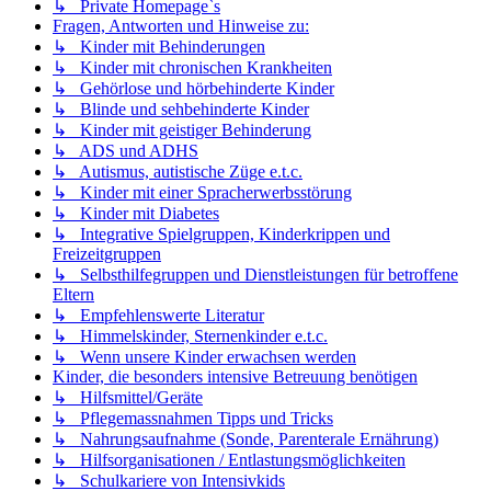
↳ Private Homepage`s
Fragen, Antworten und Hinweise zu:
↳ Kinder mit Behinderungen
↳ Kinder mit chronischen Krankheiten
↳ Gehörlose und hörbehinderte Kinder
↳ Blinde und sehbehinderte Kinder
↳ Kinder mit geistiger Behinderung
↳ ADS und ADHS
↳ Autismus, autistische Züge e.t.c.
↳ Kinder mit einer Spracherwerbsstörung
↳ Kinder mit Diabetes
↳ Integrative Spielgruppen, Kinderkrippen und
Freizeitgruppen
↳ Selbsthilfegruppen und Dienstleistungen für betroffene
Eltern
↳ Empfehlenswerte Literatur
↳ Himmelskinder, Sternenkinder e.t.c.
↳ Wenn unsere Kinder erwachsen werden
Kinder, die besonders intensive Betreuung benötigen
↳ Hilfsmittel/Geräte
↳ Pflegemassnahmen Tipps und Tricks
↳ Nahrungsaufnahme (Sonde, Parenterale Ernährung)
↳ Hilfsorganisationen / Entlastungsmöglichkeiten
↳ Schulkariere von Intensivkids