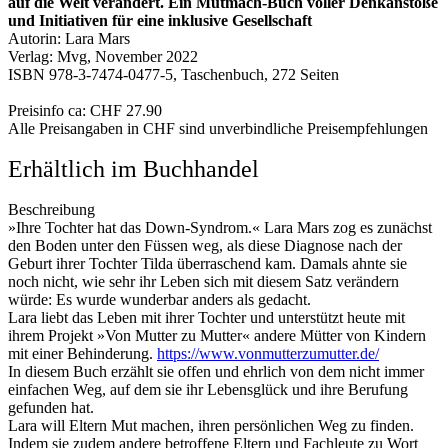
auf die Welt verändert. Ein Mutmach-Buch voller Denkanstöße
und Initiativen für eine inklusive Gesellschaft
Autorin: Lara Mars
Verlag: Mvg, November 2022
ISBN 978-3-7474-0477-5, Taschenbuch, 272 Seiten
Preisinfo ca: CHF 27.90
Alle Preisangaben in CHF sind unverbindliche Preisempfehlungen
Erhältlich im Buchhandel
Beschreibung
»Ihre Tochter hat das Down-Syndrom.« Lara Mars zog es zunächst
den Boden unter den Füssen weg, als diese Diagnose nach der
Geburt ihrer Tochter Tilda überraschend kam. Damals ahnte sie
noch nicht, wie sehr ihr Leben sich mit diesem Satz verändern
würde: Es wurde wunderbar anders als gedacht.
Lara liebt das Leben mit ihrer Tochter und unterstützt heute mit
ihrem Projekt »Von Mutter zu Mutter« andere Mütter von Kindern
mit einer Behinderung.
https://www.vonmutterzumutter.de/
In diesem Buch erzählt sie offen und ehrlich von dem nicht immer
einfachen Weg, auf dem sie ihr Lebensglück und ihre Berufung
gefunden hat.
Lara will Eltern Mut machen, ihren persönlichen Weg zu finden.
Indem sie zudem andere betroffene Eltern und Fachleute zu Wort