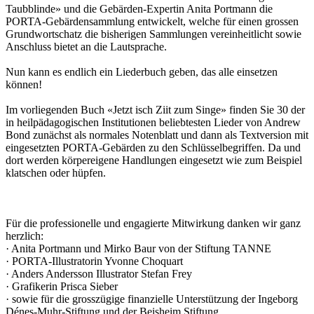
Taubblinde» und die Gebärden-Expertin Anita Portmann die
PORTA-Gebärdensammlung entwickelt, welche für einen grossen
Grundwortschatz die bisherigen Sammlungen vereinheitlicht sowie
Anschluss bietet an die Lautsprache.
Nun kann es endlich ein Liederbuch geben, das alle einsetzen
können!
Im vorliegenden Buch «Jetzt isch Ziit zum Singe» finden Sie 30 der
in heilpädagogischen Institutionen beliebtesten Lieder von Andrew
Bond zunächst als normales Notenblatt und dann als Textversion mit
eingesetzten PORTA-Gebärden zu den Schlüsselbegriffen. Da und
dort werden körpereigene Handlungen eingesetzt wie zum Beispiel
klatschen oder hüpfen.
Für die professionelle und engagierte Mitwirkung danken wir ganz
herzlich:
· Anita Portmann und Mirko Baur von der Stiftung TANNE
· PORTA-Illustratorin Yvonne Choquart
· Anders Andersson Illustrator Stefan Frey
· Grafikerin Prisca Sieber
· sowie für die grosszügige finanzielle Unterstützung der Ingeborg
Dénes-Muhr-Stiftung und der Beisheim Stiftung