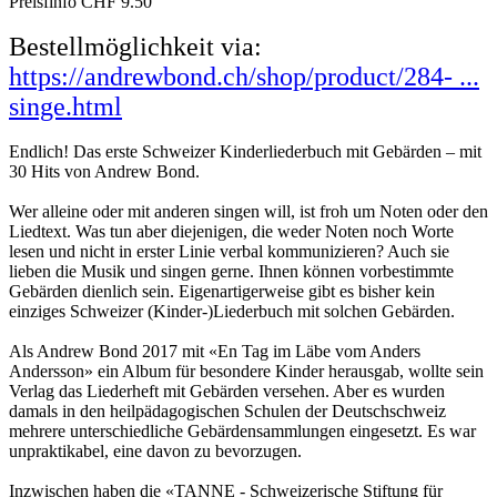
Preisfinfo CHF 9.50
Bestellmöglichkeit via:
https://andrewbond.ch/shop/product/284- ...
singe.html
Endlich! Das erste Schweizer Kinderliederbuch mit Gebärden – mit
30 Hits von Andrew Bond.
Wer alleine oder mit anderen singen will, ist froh um Noten oder den
Liedtext. Was tun aber diejenigen, die weder Noten noch Worte
lesen und nicht in erster Linie verbal kommunizieren? Auch sie
lieben die Musik und singen gerne. Ihnen können vorbestimmte
Gebärden dienlich sein. Eigenartigerweise gibt es bisher kein
einziges Schweizer (Kinder-)Liederbuch mit solchen Gebärden.
Als Andrew Bond 2017 mit «En Tag im Läbe vom Anders
Andersson» ein Album für besondere Kinder herausgab, wollte sein
Verlag das Liederheft mit Gebärden versehen. Aber es wurden
damals in den heilpädagogischen Schulen der Deutschschweiz
mehrere unterschiedliche Gebärdensammlungen eingesetzt. Es war
unpraktikabel, eine davon zu bevorzugen.
Inzwischen haben die «TANNE - Schweizerische Stiftung für