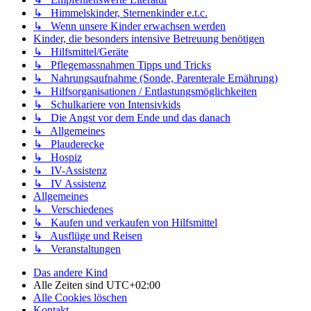
↳ Himmelskinder, Sternenkinder e.t.c.
↳ Wenn unsere Kinder erwachsen werden
Kinder, die besonders intensive Betreuung benötigen
↳ Hilfsmittel/Geräte
↳ Pflegemassnahmen Tipps und Tricks
↳ Nahrungsaufnahme (Sonde, Parenterale Ernährung)
↳ Hilfsorganisationen / Entlastungsmöglichkeiten
↳ Schulkariere von Intensivkids
↳ Die Angst vor dem Ende und das danach
↳ Allgemeines
↳ Plauderecke
↳ Hospiz
↳ IV-Assistenz
↳ IV Assistenz
Allgemeines
↳ Verschiedenes
↳ Kaufen und verkaufen von Hilfsmittel
↳ Ausflüge und Reisen
↳ Veranstaltungen
Das andere Kind
Alle Zeiten sind
UTC+02:00
Alle Cookies löschen
Kontakt