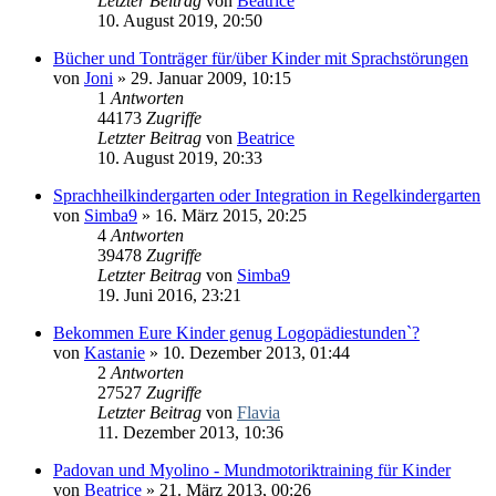
Letzter Beitrag
von
Beatrice
10. August 2019, 20:50
Bücher und Tonträger für/über Kinder mit Sprachstörungen
von
Joni
» 29. Januar 2009, 10:15
1
Antworten
44173
Zugriffe
Letzter Beitrag
von
Beatrice
10. August 2019, 20:33
Sprachheilkindergarten oder Integration in Regelkindergarten
von
Simba9
» 16. März 2015, 20:25
4
Antworten
39478
Zugriffe
Letzter Beitrag
von
Simba9
19. Juni 2016, 23:21
Bekommen Eure Kinder genug Logopädiestunden`?
von
Kastanie
» 10. Dezember 2013, 01:44
2
Antworten
27527
Zugriffe
Letzter Beitrag
von
Flavia
11. Dezember 2013, 10:36
Padovan und Myolino - Mundmotoriktraining für Kinder
von
Beatrice
» 21. März 2013, 00:26