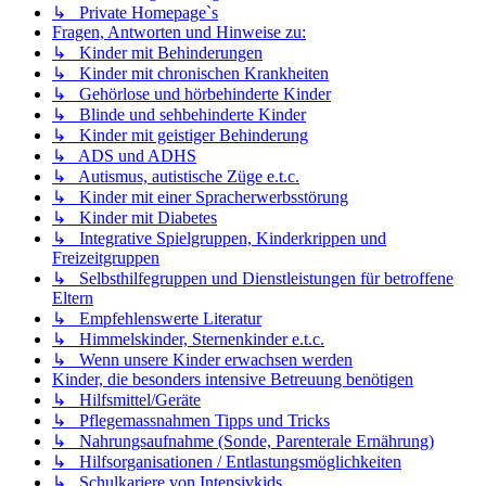
↳ Private Homepage`s
Fragen, Antworten und Hinweise zu:
↳ Kinder mit Behinderungen
↳ Kinder mit chronischen Krankheiten
↳ Gehörlose und hörbehinderte Kinder
↳ Blinde und sehbehinderte Kinder
↳ Kinder mit geistiger Behinderung
↳ ADS und ADHS
↳ Autismus, autistische Züge e.t.c.
↳ Kinder mit einer Spracherwerbsstörung
↳ Kinder mit Diabetes
↳ Integrative Spielgruppen, Kinderkrippen und
Freizeitgruppen
↳ Selbsthilfegruppen und Dienstleistungen für betroffene
Eltern
↳ Empfehlenswerte Literatur
↳ Himmelskinder, Sternenkinder e.t.c.
↳ Wenn unsere Kinder erwachsen werden
Kinder, die besonders intensive Betreuung benötigen
↳ Hilfsmittel/Geräte
↳ Pflegemassnahmen Tipps und Tricks
↳ Nahrungsaufnahme (Sonde, Parenterale Ernährung)
↳ Hilfsorganisationen / Entlastungsmöglichkeiten
↳ Schulkariere von Intensivkids