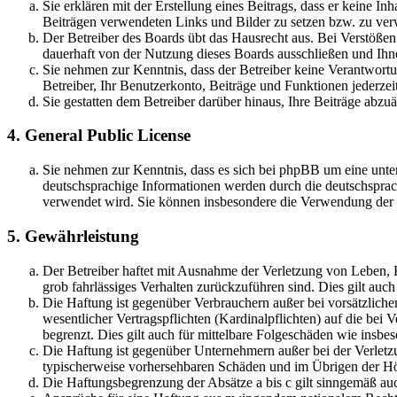
Sie erklären mit der Erstellung eines Beitrags, dass er keine Inh
Beiträgen verwendeten Links und Bilder zu setzen bzw. zu ve
Der Betreiber des Boards übt das Hausrecht aus. Bei Verstöße
dauerhaft von der Nutzung dieses Boards ausschließen und Ihne
Sie nehmen zur Kenntnis, dass der Betreiber keine Verantwortung
Betreiber, Ihr Benutzerkonto, Beiträge und Funktionen jederzei
Sie gestatten dem Betreiber darüber hinaus, Ihre Beiträge abzu
4. General Public License
Sie nehmen zur Kenntnis, dass es sich bei phpBB um eine unter
deutschsprachige Informationen werden durch die deutschsprac
verwendet wird. Sie können insbesondere die Verwendung der S
5. Gewährleistung
Der Betreiber haftet mit Ausnahme der Verletzung von Leben, Kö
grob fahrlässiges Verhalten zurückzuführen sind. Dies gilt au
Die Haftung ist gegenüber Verbrauchern außer bei vorsätzlich
wesentlicher Vertragspflichten (Kardinalpflichten) auf die be
begrenzt. Dies gilt auch für mittelbare Folgeschäden wie ins
Die Haftung ist gegenüber Unternehmern außer bei der Verletzu
typischerweise vorhersehbaren Schäden und im Übrigen der Höh
Die Haftungsbegrenzung der Absätze a bis c gilt sinngemäß auc