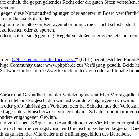
alte enthält, die gegen geltendes Recht oder die guten Sitten verstoßen.
rwenden.
n gegen diese Nutzungsbedingungen oder anderer im Board veröffentli
n ein Hausverbot erteilen.
 für die Inhalte von Beiträgen übernimmt, die er nicht selbst erstellt 
t zu löschen oder zu sperren.
ändern, sofern sie gegen o. g. Regeln verstoßen oder geeignet sind, de
 der „
GNU General Public License v2
“ (GPL) bereitgestellten Fore
hige Community unter www.phpbb.de zur Verfügung gestellt. Beide hab
oftware für bestimmte Zwecke nicht untersagen oder auf Inhalte frem
rper und Gesundheit und der Verletzung wesentlicher Vertragspflichten
ch für mittelbare Folgeschäden wie insbesondere entgangenen Gewinn.
em oder grob fahrlässigem Verhalten oder bei Schäden aus der Verletz
i Vertragsschluss typischerweise vorhersehbaren Schäden und im übrigen
besondere entgangenen Gewinn.
ng von Leben, Körper und Gesundheit oder vorsätzlichem oder grob fah
e nach auf die vertragstypischen Durchschnittsschäden begrenzt. Dies
h zugunsten der Mitarbeiter und Erfüllungsgehilfen des Betreibers.