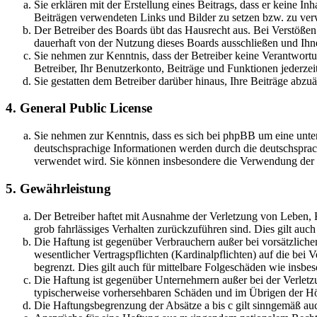
Sie erklären mit der Erstellung eines Beitrags, dass er keine Inh
Beiträgen verwendeten Links und Bilder zu setzen bzw. zu ve
Der Betreiber des Boards übt das Hausrecht aus. Bei Verstöße
dauerhaft von der Nutzung dieses Boards ausschließen und Ihne
Sie nehmen zur Kenntnis, dass der Betreiber keine Verantwortung
Betreiber, Ihr Benutzerkonto, Beiträge und Funktionen jederzei
Sie gestatten dem Betreiber darüber hinaus, Ihre Beiträge abzu
4. General Public License
Sie nehmen zur Kenntnis, dass es sich bei phpBB um eine unter
deutschsprachige Informationen werden durch die deutschsprac
verwendet wird. Sie können insbesondere die Verwendung der S
5. Gewährleistung
Der Betreiber haftet mit Ausnahme der Verletzung von Leben, Kö
grob fahrlässiges Verhalten zurückzuführen sind. Dies gilt au
Die Haftung ist gegenüber Verbrauchern außer bei vorsätzlich
wesentlicher Vertragspflichten (Kardinalpflichten) auf die be
begrenzt. Dies gilt auch für mittelbare Folgeschäden wie ins
Die Haftung ist gegenüber Unternehmern außer bei der Verletzu
typischerweise vorhersehbaren Schäden und im Übrigen der Höh
Die Haftungsbegrenzung der Absätze a bis c gilt sinngemäß auc