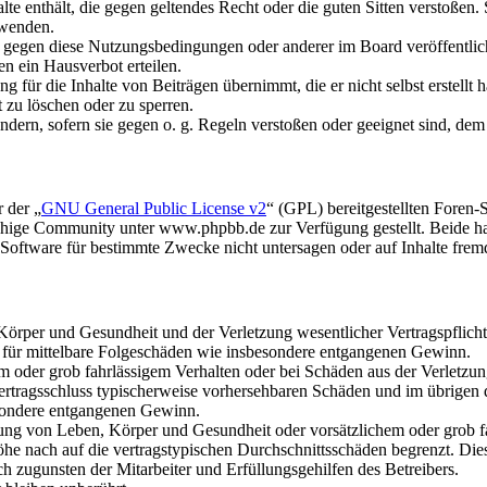
alte enthält, die gegen geltendes Recht oder die guten Sitten verstoßen.
rwenden.
n gegen diese Nutzungsbedingungen oder anderer im Board veröffentli
n ein Hausverbot erteilen.
 für die Inhalte von Beiträgen übernimmt, die er nicht selbst erstellt 
t zu löschen oder zu sperren.
ändern, sofern sie gegen o. g. Regeln verstoßen oder geeignet sind, de
 der „
GNU General Public License v2
“ (GPL) bereitgestellten Fore
hige Community unter www.phpbb.de zur Verfügung gestellt. Beide hab
oftware für bestimmte Zwecke nicht untersagen oder auf Inhalte frem
rper und Gesundheit und der Verletzung wesentlicher Vertragspflichten
ch für mittelbare Folgeschäden wie insbesondere entgangenen Gewinn.
em oder grob fahrlässigem Verhalten oder bei Schäden aus der Verletz
i Vertragsschluss typischerweise vorhersehbaren Schäden und im übrigen
besondere entgangenen Gewinn.
ng von Leben, Körper und Gesundheit oder vorsätzlichem oder grob fah
e nach auf die vertragstypischen Durchschnittsschäden begrenzt. Dies
h zugunsten der Mitarbeiter und Erfüllungsgehilfen des Betreibers.