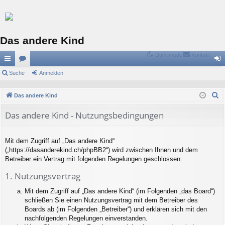
Das andere Kind
Dark mode
Kontakt
ch
Suche
or
Anmelden
n
ne
en
m
S
Das andere Kind
llz
el
u
Das andere Kind - Nutzungsbedingungen
c
ug
de
h
riff
n
e
Mit dem Zugriff auf „Das andere Kind“
(„https://dasanderekind.ch/phpBB2“) wird zwischen Ihnen und dem
Betreiber ein Vertrag mit folgenden Regelungen geschlossen:
1. Nutzungsvertrag
Mit dem Zugriff auf „Das andere Kind“ (im Folgenden „das Board“)
schließen Sie einen Nutzungsvertrag mit dem Betreiber des
Boards ab (im Folgenden „Betreiber“) und erklären sich mit den
nachfolgenden Regelungen einverstanden.