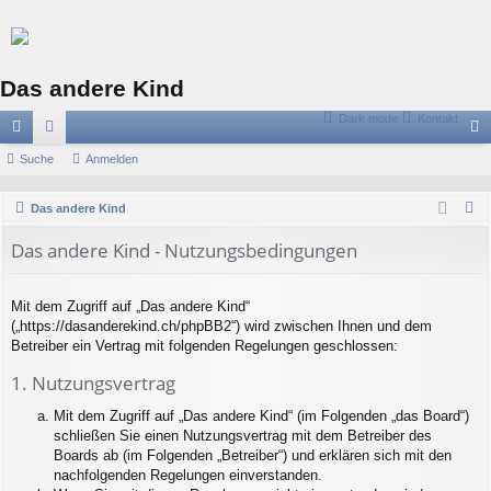
Das andere Kind
Dark mode
Kontakt
ch
Suche
or
Anmelden
n
ne
en
m
S
Das andere Kind
llz
el
u
Das andere Kind - Nutzungsbedingungen
c
ug
de
h
riff
n
e
Mit dem Zugriff auf „Das andere Kind“
(„https://dasanderekind.ch/phpBB2“) wird zwischen Ihnen und dem
Betreiber ein Vertrag mit folgenden Regelungen geschlossen:
1. Nutzungsvertrag
Mit dem Zugriff auf „Das andere Kind“ (im Folgenden „das Board“)
schließen Sie einen Nutzungsvertrag mit dem Betreiber des
Boards ab (im Folgenden „Betreiber“) und erklären sich mit den
nachfolgenden Regelungen einverstanden.