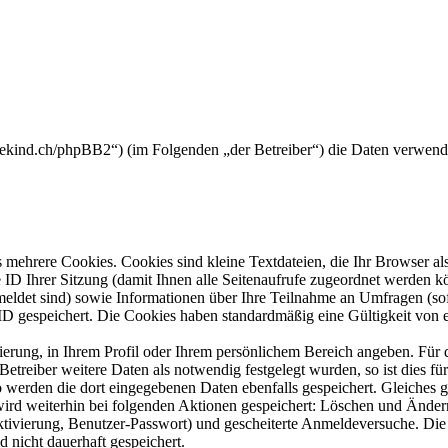
derekind.ch/phpBB2“) (im Folgenden „der Betreiber“) die Daten verwen
mehrere Cookies. Cookies sind kleine Textdateien, die Ihr Browser al
le ID Ihrer Sitzung (damit Ihnen alle Seitenaufrufe zugeordnet werden 
meldet sind) sowie Informationen über Ihre Teilnahme an Umfragen (sof
-ID gespeichert. Die Cookies haben standardmäßig eine Gültigkeit von e
rierung, in Ihrem Profil oder Ihrem persönlichem Bereich angeben. Für 
eiber weitere Daten als notwendig festgelegt wurden, so ist dies für 
so werden die dort eingegebenen Daten ebenfalls gespeichert. Gleiches g
 wird weiterhin bei folgenden Aktionen gespeichert: Löschen und Ände
ktivierung, Benutzer-Passwort) und gescheiterte Anmeldeversuche. D
d nicht dauerhaft gespeichert.