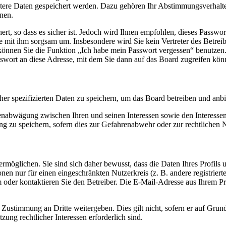
itere Daten gespeichert werden. Dazu gehören Ihr Abstimmungsverhalte
nen.
rt, so dass es sicher ist. Jedoch wird Ihnen empfohlen, dieses Passwo
ie mit ihm sorgsam um. Insbesondere wird Sie kein Vertreter des Betrei
o können Sie die Funktion „Ich habe mein Passwort vergessen“ benutz
sswort an diese Adresse, mit dem Sie dann auf das Board zugreifen kön
her spezifizierten Daten zu speichern, um das Board betreiben und anb
ssenabwägung zwischen Ihren und seinen Interessen sowie den Interesse
 zu speichern, sofern dies zur Gefahrenabwehr oder zur rechtlichen N
möglichen. Sie sind sich daher bewusst, dass die Daten Ihres Profils un
nen nur für einen eingeschränkten Nutzerkreis (z. B. andere registrier
der kontaktieren Sie den Betreiber. Die E-Mail-Adresse aus Ihrem Prof
 Zustimmung an Dritte weitergeben. Dies gilt nicht, sofern er auf Grun
zung rechtlicher Interessen erforderlich sind.