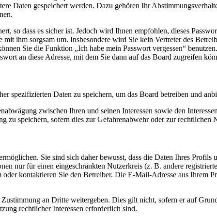
itere Daten gespeichert werden. Dazu gehören Ihr Abstimmungsverhalte
nen.
rt, so dass es sicher ist. Jedoch wird Ihnen empfohlen, dieses Passwo
ie mit ihm sorgsam um. Insbesondere wird Sie kein Vertreter des Betrei
o können Sie die Funktion „Ich habe mein Passwort vergessen“ benutz
sswort an diese Adresse, mit dem Sie dann auf das Board zugreifen kön
her spezifizierten Daten zu speichern, um das Board betreiben und anb
ssenabwägung zwischen Ihren und seinen Interessen sowie den Interesse
 zu speichern, sofern dies zur Gefahrenabwehr oder zur rechtlichen N
möglichen. Sie sind sich daher bewusst, dass die Daten Ihres Profils un
nen nur für einen eingeschränkten Nutzerkreis (z. B. andere registrier
der kontaktieren Sie den Betreiber. Die E-Mail-Adresse aus Ihrem Prof
 Zustimmung an Dritte weitergeben. Dies gilt nicht, sofern er auf Grun
zung rechtlicher Interessen erforderlich sind.