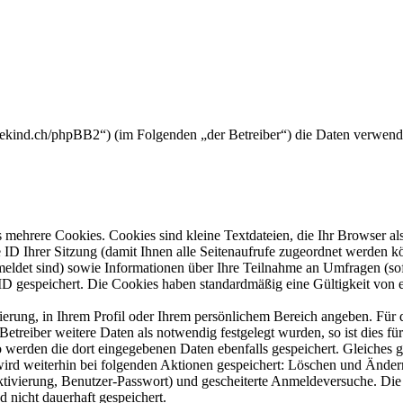
derekind.ch/phpBB2“) (im Folgenden „der Betreiber“) die Daten verwen
mehrere Cookies. Cookies sind kleine Textdateien, die Ihr Browser al
le ID Ihrer Sitzung (damit Ihnen alle Seitenaufrufe zugeordnet werden 
meldet sind) sowie Informationen über Ihre Teilnahme an Umfragen (sof
-ID gespeichert. Die Cookies haben standardmäßig eine Gültigkeit von e
rierung, in Ihrem Profil oder Ihrem persönlichem Bereich angeben. Für 
eiber weitere Daten als notwendig festgelegt wurden, so ist dies für 
so werden die dort eingegebenen Daten ebenfalls gespeichert. Gleiches g
 wird weiterhin bei folgenden Aktionen gespeichert: Löschen und Ände
ktivierung, Benutzer-Passwort) und gescheiterte Anmeldeversuche. D
d nicht dauerhaft gespeichert.