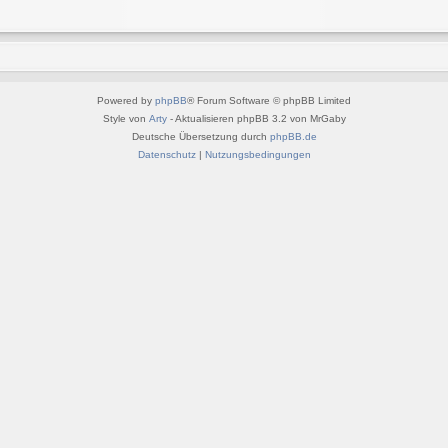
Powered by
phpBB
® Forum Software © phpBB Limited
Style von
Arty
- Aktualisieren phpBB 3.2 von MrGaby
Deutsche Übersetzung durch
phpBB.de
Datenschutz
|
Nutzungsbedingungen