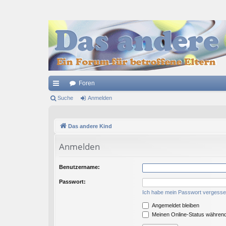
Foren
ch
Suche
Anmelden
ne
Das andere Kind
llz
ug
Anmelden
riff
Benutzername:
Passwort:
Ich habe mein Passwort vergess
Angemeldet bleiben
Meinen Online-Status während