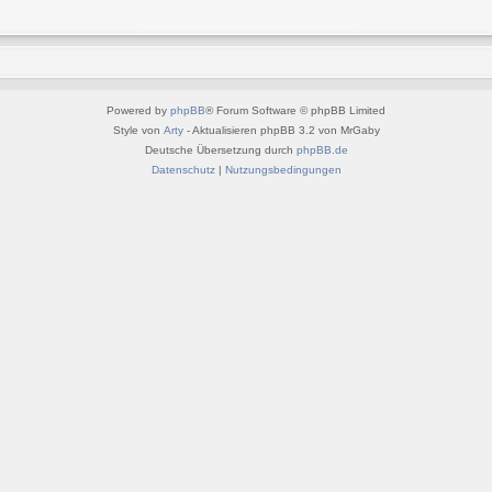
Powered by
phpBB
® Forum Software © phpBB Limited
Style von
Arty
- Aktualisieren phpBB 3.2 von MrGaby
Deutsche Übersetzung durch
phpBB.de
Datenschutz
|
Nutzungsbedingungen