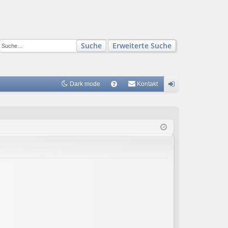
Suche
Erweiterte Suche
Dark mode
S
Kontakt
FA
n
Q
m
el
de
n