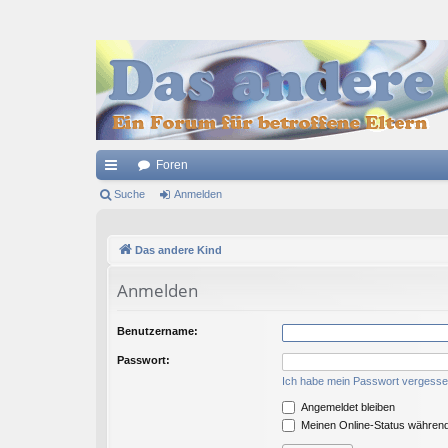
Foren
ch
Suche
Anmelden
ne
Das andere Kind
llz
ug
Anmelden
riff
Benutzername:
Passwort:
Ich habe mein Passwort vergess
Angemeldet bleiben
Meinen Online-Status während