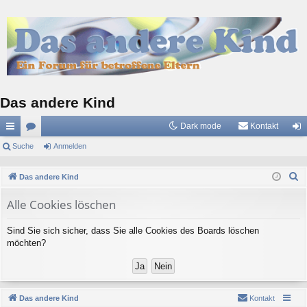
Das andere Kind
Dark mode
Kontakt
ch
Suche
or
Anmelden
n
ne
en
m
S
Das andere Kind
llz
el
u
Alle Cookies löschen
c
ug
de
h
riff
n
Sind Sie sich sicher, dass Sie alle Cookies des Boards löschen
e
möchten?
Das andere Kind
Kontakt