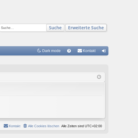
Suche
Erweiterte Suche
Dark mode
S
Kontakt
FA
n
Q
m
el
de
n
Kontakt
Alle Cookies löschen
Alle Zeiten sind
UTC+02:00