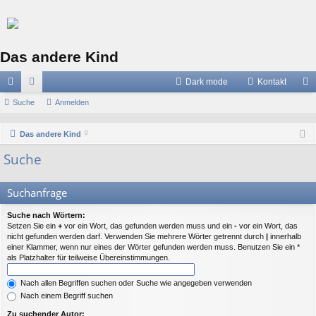
Das andere Kind
Dark mode
Kontakt
ch
Suche
or
Anmelden
n
ne
en
m
Das andere Kind
llz
el
Suche
ug
de
riff
n
Suchanfrage
Suche nach Wörtern:
Setzen Sie ein
+
vor ein Wort, das gefunden werden muss und ein
-
vor ein Wort, das
nicht gefunden werden darf. Verwenden Sie mehrere Wörter getrennt durch
|
innerhalb
einer Klammer, wenn nur eines der Wörter gefunden werden muss. Benutzen Sie ein *
als Platzhalter für teilweise Übereinstimmungen.
Nach allen Begriffen suchen oder Suche wie angegeben verwenden
Nach einem Begriff suchen
Zu suchender Autor: