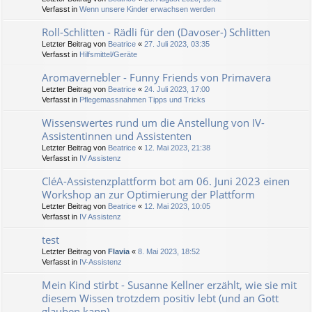
Verfasst in
Wenn unsere Kinder erwachsen werden
Roll-Schlitten - Rädli für den (Davoser-) Schlitten
Letzter Beitrag von
Beatrice
«
27. Juli 2023, 03:35
Verfasst in
Hilfsmittel/Geräte
Aromavernebler - Funny Friends von Primavera
Letzter Beitrag von
Beatrice
«
24. Juli 2023, 17:00
Verfasst in
Pflegemassnahmen Tipps und Tricks
Wissenswertes rund um die Anstellung von IV-
Assistentinnen und Assistenten
Letzter Beitrag von
Beatrice
«
12. Mai 2023, 21:38
Verfasst in
IV Assistenz
CléA-Assistenzplattform bot am 06. Juni 2023 einen
Workshop an zur Optimierung der Plattform
Letzter Beitrag von
Beatrice
«
12. Mai 2023, 10:05
Verfasst in
IV Assistenz
test
Letzter Beitrag von
Flavia
«
8. Mai 2023, 18:52
Verfasst in
IV-Assistenz
Mein Kind stirbt - Susanne Kellner erzählt, wie sie mit
diesem Wissen trotzdem positiv lebt (und an Gott
glauben kann)