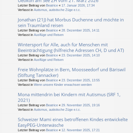
Uetikon am See ZH vom 21. März 2026
Letzter Beitrag von
Beatrice
«
17. Januar 2026, 17:34
Verfasst in
Autismus, autistische Züge e.t.c.
Jonathan (21J) hat Morbus Duchenne und möchte in
sein Traumland reisen
Letzter Beitrag von
Beatrice
«
28. Dezember 2025, 14:11
Verfasst in
Ausflüge und Reisen
Wintersport für Alle, auch für Menschen mit
Beeinträchtigung (hilfreiche Adressen CH, D und AT)
Letzter Beitrag von
Beatrice
«
23. Dezember 2025, 14:10
Verfasst in
Ausflüge und Reisen
Freie Wohnplätze in Bern, Moosseedorf und Bäriswil
(Stiftung Tannacker)
Letzter Beitrag von
Beatrice
«
23. Dezember 2025, 13:55
Verfasst in
Wenn unsere Kinder erwachsen werden
Mona mittendrin bei Kindern mit Autismus (SRF 1,
2021)
Letzter Beitrag von
Beatrice
«
29. November 2025, 19:16
Verfasst in
Autismus, autistische Züge e.t.c.
Schweizer Mami eines betroffenen Kindes entwickelte
EasyPEG-Unterwäsche
Letzter Beitrag von
Beatrice
«
12. November 2025, 17:21