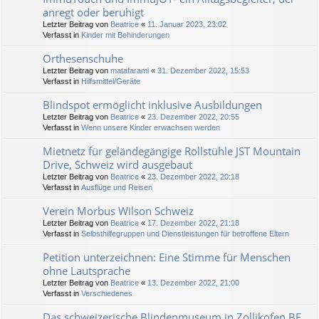
anregt oder beruhigt
Letzter Beitrag von
Beatrice
«
11. Januar 2023, 23:02
Verfasst in
Kinder mit Behinderungen
Orthesenschuhe
Letzter Beitrag von
matafarami
«
31. Dezember 2022, 15:53
Verfasst in
Hilfsmittel/Geräte
Blindspot ermöglicht inklusive Ausbildungen
Letzter Beitrag von
Beatrice
«
23. Dezember 2022, 20:55
Verfasst in
Wenn unsere Kinder erwachsen werden
Mietnetz für geländegängige Rollstühle JST Mountain
Drive, Schweiz wird ausgebaut
Letzter Beitrag von
Beatrice
«
23. Dezember 2022, 20:18
Verfasst in
Ausflüge und Reisen
Verein Morbus Wilson Schweiz
Letzter Beitrag von
Beatrice
«
17. Dezember 2022, 21:18
Verfasst in
Selbsthilfegruppen und Dienstleistungen für betroffene Eltern
Petition unterzeichnen: Eine Stimme für Menschen
ohne Lautsprache
Letzter Beitrag von
Beatrice
«
13. Dezember 2022, 21:00
Verfasst in
Verschiedenes
Das schweizerische Blindenmuseum in Zollikofen BE