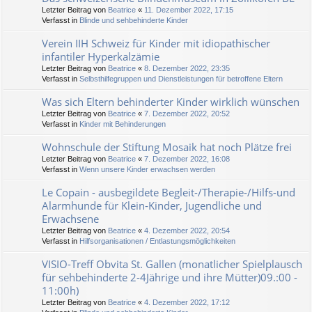
Letzter Beitrag von
Beatrice
«
11. Dezember 2022, 17:15
Verfasst in
Blinde und sehbehinderte Kinder
Verein IIH Schweiz für Kinder mit idiopathischer
infantiler Hyperkalzämie
Letzter Beitrag von
Beatrice
«
8. Dezember 2022, 23:35
Verfasst in
Selbsthilfegruppen und Dienstleistungen für betroffene Eltern
Was sich Eltern behinderter Kinder wirklich wünschen
Letzter Beitrag von
Beatrice
«
7. Dezember 2022, 20:52
Verfasst in
Kinder mit Behinderungen
Wohnschule der Stiftung Mosaik hat noch Plätze frei
Letzter Beitrag von
Beatrice
«
7. Dezember 2022, 16:08
Verfasst in
Wenn unsere Kinder erwachsen werden
Le Copain - ausbegildete Begleit-/Therapie-/Hilfs-und
Alarmhunde für Klein-Kinder, Jugendliche und
Erwachsene
Letzter Beitrag von
Beatrice
«
4. Dezember 2022, 20:54
Verfasst in
Hilfsorganisationen / Entlastungsmöglichkeiten
VISIO-Treff Obvita St. Gallen (monatlicher Spielplausch
für sehbehinderte 2-4Jährige und ihre Mütter)09.:00 -
11:00h)
Letzter Beitrag von
Beatrice
«
4. Dezember 2022, 17:12