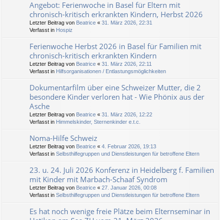
Angebot: Ferienwoche in Basel für Eltern mit
chronisch-kritisch erkrankten Kindern, Herbst 2026
Letzter Beitrag von
Beatrice
«
31. März 2026, 22:31
Verfasst in
Hospiz
Ferienwoche Herbst 2026 in Basel für Familien mit
chronisch-kritisch erkrankten Kindern
Letzter Beitrag von
Beatrice
«
31. März 2026, 22:11
Verfasst in
Hilfsorganisationen / Entlastungsmöglichkeiten
Dokumentarfilm über eine Schweizer Mutter, die 2
besondere Kinder verloren hat - Wie Phönix aus der
Asche
Letzter Beitrag von
Beatrice
«
31. März 2026, 12:22
Verfasst in
Himmelskinder, Sternenkinder e.t.c.
Noma-Hilfe Schweiz
Letzter Beitrag von
Beatrice
«
4. Februar 2026, 19:13
Verfasst in
Selbsthilfegruppen und Dienstleistungen für betroffene Eltern
23. u. 24. Juli 2026 Konferenz in Heidelberg f. Familien
mit Kinder mit Marbach-Schaaf Syndrom
Letzter Beitrag von
Beatrice
«
27. Januar 2026, 00:08
Verfasst in
Selbsthilfegruppen und Dienstleistungen für betroffene Eltern
Es hat noch wenige freie Plätze beim Elternseminar in