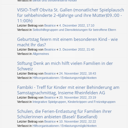
Verfasst in
Blinde und sehbehinderte Kinder
VISIO-Treff Obvita St. Gallen (monatlicher Spielplausch
für sehbehinderte 2-4Jährige und ihre Mütter)09.:00 -
11:00h)
Letzter Beitrag von
Beatrice
«
4. Dezember 2022, 17:10
Verfasst in
Selbsthilfegruppen und Dienstleistungen für betroffene Eltern
Geburtstag feiern mit einem besonderen Kind - wie
macht Ihr das?
Letzter Beitrag von
Beatrice
«
3. Dezember 2022, 21:40
Verfasst in
Allgemeines
Stiftung Denk an mich hilft vielen Familien in der
Schweiz
Letzter Beitrag von
Beatrice
«
24. November 2022, 18:43
Verfasst in
Hilfsorganisationen / Entlastungsmöglichkeiten
Fambiki - Treff für Kinder mit einer Behinderung am
Samstagnachmittag, Insieme Rheinfelden AG
Letzter Beitrag von
Beatrice
«
20. November 2022, 23:19
Verfasst in
Integrative Spielgruppen, Kinderkrippen und Freizeitgruppen
Schulen, die Ferien-Entlastung für Familien ihrer
Schülerinnen anbieten (Basel/ Baselland)
Letzter Beitrag von
Beatrice
«
10. November 2022, 22:22
Verfasst in
Hilfsorganisationen / Entlastungsmöglichkeiten