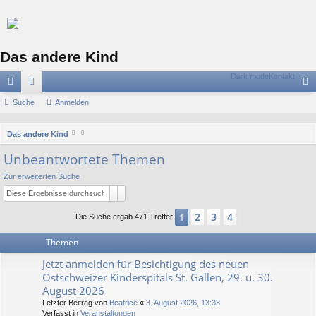
Das andere Kind
Dark mode
Kontakt
ch
Suche
or
Anmelden
n
ne
en
m
S
Das andere Kind
llz
el
u
Unbeantwortete Themen
c
ug
de
Zur erweiterten Suche
h
riff
n
Suche
Erweiterte Suche
e
2
3
4
1
Nächste
Die Suche ergab 471 Treffer
Themen
Jetzt anmelden für Besichtigung des neuen
Ostschweizer Kinderspitals St. Gallen, 29. u. 30.
August 2026
Letzter Beitrag von
Beatrice
«
3. August 2026, 13:33
Verfasst in
Veranstaltungen