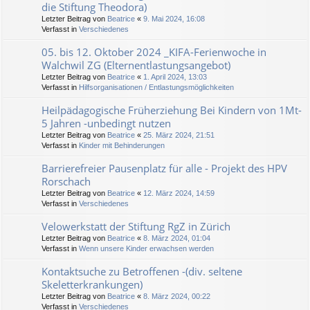
die Stiftung Theodora)
Letzter Beitrag von
Beatrice
«
9. Mai 2024, 16:08
Verfasst in
Verschiedenes
05. bis 12. Oktober 2024 _KIFA-Ferienwoche in
Walchwil ZG (Elternentlastungsangebot)
Letzter Beitrag von
Beatrice
«
1. April 2024, 13:03
Verfasst in
Hilfsorganisationen / Entlastungsmöglichkeiten
Heilpädagogische Früherziehung Bei Kindern von 1Mt-
5 Jahren -unbedingt nutzen
Letzter Beitrag von
Beatrice
«
25. März 2024, 21:51
Verfasst in
Kinder mit Behinderungen
Barrierefreier Pausenplatz für alle - Projekt des HPV
Rorschach
Letzter Beitrag von
Beatrice
«
12. März 2024, 14:59
Verfasst in
Verschiedenes
Velowerkstatt der Stiftung RgZ in Zürich
Letzter Beitrag von
Beatrice
«
8. März 2024, 01:04
Verfasst in
Wenn unsere Kinder erwachsen werden
Kontaktsuche zu Betroffenen -(div. seltene
Skeletterkrankungen)
Letzter Beitrag von
Beatrice
«
8. März 2024, 00:22
Verfasst in
Verschiedenes