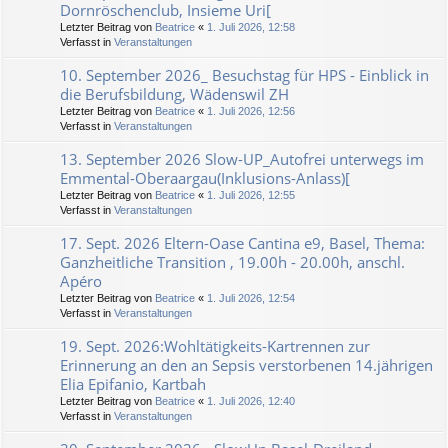
Dornröschenclub, Insieme Uri[
Letzter Beitrag von
Beatrice
«
1. Juli 2026, 12:58
Verfasst in
Veranstaltungen
10. September 2026_ Besuchstag für HPS - Einblick in
die Berufsbildung, Wädenswil ZH
Letzter Beitrag von
Beatrice
«
1. Juli 2026, 12:56
Verfasst in
Veranstaltungen
13. September 2026 Slow-UP_Autofrei unterwegs im
Emmental-Oberaargau(Inklusions-Anlass)[
Letzter Beitrag von
Beatrice
«
1. Juli 2026, 12:55
Verfasst in
Veranstaltungen
17. Sept. 2026 Eltern-Oase Cantina e9, Basel, Thema:
Ganzheitliche Transition , 19.00h - 20.00h, anschl.
Apéro
Letzter Beitrag von
Beatrice
«
1. Juli 2026, 12:54
Verfasst in
Veranstaltungen
19. Sept. 2026:Wohltätigkeits-Kartrennen zur
Erinnerung an den an Sepsis verstorbenen 14.jährigen
Elia Epifanio, Kartbah
Letzter Beitrag von
Beatrice
«
1. Juli 2026, 12:40
Verfasst in
Veranstaltungen