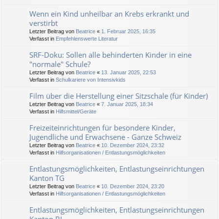
Wenn ein Kind unheilbar an Krebs erkrankt und
verstirbt
Letzter Beitrag von
Beatrice
«
1. Februar 2025, 16:35
Verfasst in
Empfehlenswerte Literatur
SRF-Doku: Sollen alle behinderten Kinder in eine
"normale" Schule?
Letzter Beitrag von
Beatrice
«
13. Januar 2025, 22:53
Verfasst in
Schulkariere von Intensivkids
Film über die Herstellung einer Sitzschale (für Kinder)
Letzter Beitrag von
Beatrice
«
7. Januar 2025, 18:34
Verfasst in
Hilfsmittel/Geräte
Freizeiteinrichtungen für besondere Kinder,
Jugendliche und Erwachsene - Ganze Schweiz
Letzter Beitrag von
Beatrice
«
10. Dezember 2024, 23:32
Verfasst in
Hilfsorganisationen / Entlastungsmöglichkeiten
Entlastungsmöglichkeiten, Entlastungseinrichtungen
Kanton TG
Letzter Beitrag von
Beatrice
«
10. Dezember 2024, 23:20
Verfasst in
Hilfsorganisationen / Entlastungsmöglichkeiten
Entlastungsmöglichkeiten, Entlastungseinrichtungen