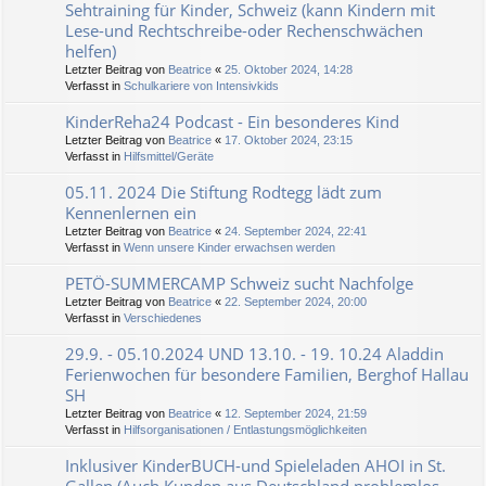
Sehtraining für Kinder, Schweiz (kann Kindern mit
Lese-und Rechtschreibe-oder Rechenschwächen
helfen)
Letzter Beitrag von
Beatrice
«
25. Oktober 2024, 14:28
Verfasst in
Schulkariere von Intensivkids
KinderReha24 Podcast - Ein besonderes Kind
Letzter Beitrag von
Beatrice
«
17. Oktober 2024, 23:15
Verfasst in
Hilfsmittel/Geräte
05.11. 2024 Die Stiftung Rodtegg lädt zum
Kennenlernen ein
Letzter Beitrag von
Beatrice
«
24. September 2024, 22:41
Verfasst in
Wenn unsere Kinder erwachsen werden
PETÖ-SUMMERCAMP Schweiz sucht Nachfolge
Letzter Beitrag von
Beatrice
«
22. September 2024, 20:00
Verfasst in
Verschiedenes
29.9. - 05.10.2024 UND 13.10. - 19. 10.24 Aladdin
Ferienwochen für besondere Familien, Berghof Hallau
SH
Letzter Beitrag von
Beatrice
«
12. September 2024, 21:59
Verfasst in
Hilfsorganisationen / Entlastungsmöglichkeiten
Inklusiver KinderBUCH-und Spieleladen AHOI in St.