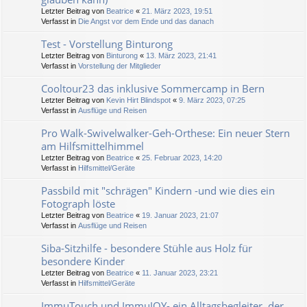
Letzter Beitrag von
Beatrice
«
21. März 2023, 19:51
Verfasst in
Die Angst vor dem Ende und das danach
Test - Vorstellung Binturong
Letzter Beitrag von
Binturong
«
13. März 2023, 21:41
Verfasst in
Vorstellung der Mitglieder
Cooltour23 das inklusive Sommercamp in Bern
Letzter Beitrag von
Kevin Hirt Blindspot
«
9. März 2023, 07:25
Verfasst in
Ausflüge und Reisen
Pro Walk-Swivelwalker-Geh-Orthese: Ein neuer Stern
am Hilfsmittelhimmel
Letzter Beitrag von
Beatrice
«
25. Februar 2023, 14:20
Verfasst in
Hilfsmittel/Geräte
Passbild mit "schrägen" Kindern -und wie dies ein
Fotograph löste
Letzter Beitrag von
Beatrice
«
19. Januar 2023, 21:07
Verfasst in
Ausflüge und Reisen
Siba-Sitzhilfe - besondere Stühle aus Holz für
besondere Kinder
Letzter Beitrag von
Beatrice
«
11. Januar 2023, 23:21
Verfasst in
Hilfsmittel/Geräte
ImmuTouch und ImmuJOY- ein Alltagsbegleiter, der