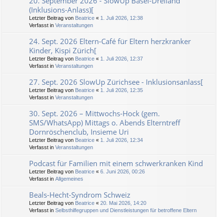
20. September 2026 - SlowUp Basel-Dreiland
(Inklusions-Anlass)[
Letzter Beitrag von
Beatrice
«
1. Juli 2026, 12:38
Verfasst in
Veranstaltungen
24. Sept. 2026 Eltern-Café für Eltern herzkranker
Kinder, Kispi Zürich[
Letzter Beitrag von
Beatrice
«
1. Juli 2026, 12:37
Verfasst in
Veranstaltungen
27. Sept. 2026 SlowUp Zürichsee - Inklusionsanlass[
Letzter Beitrag von
Beatrice
«
1. Juli 2026, 12:35
Verfasst in
Veranstaltungen
30. Sept. 2026 – Mittwochs-Hock (gem.
SMS/WhatsApp) Mittags o. Abends Elterntreff
Dornröschenclub, Insieme Uri
Letzter Beitrag von
Beatrice
«
1. Juli 2026, 12:34
Verfasst in
Veranstaltungen
Podcast für Familien mit einem schwerkranken Kind
Letzter Beitrag von
Beatrice
«
6. Juni 2026, 00:26
Verfasst in
Allgemeines
Beals-Hecht-Syndrom Schweiz
Letzter Beitrag von
Beatrice
«
20. Mai 2026, 14:20
Verfasst in
Selbsthilfegruppen und Dienstleistungen für betroffene Eltern