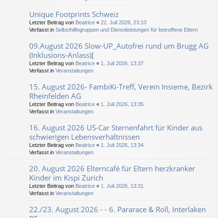
Unique Footprints Schweiz
Letzter Beitrag von
Beatrice
«
22. Juli 2026, 23:10
Verfasst in
Selbsthilfegruppen und Dienstleistungen für betroffene Eltern
09.August 2026 Slow-UP_Autofrei rund um Brugg AG
(Inklusions-Anlass)[
Letzter Beitrag von
Beatrice
«
1. Juli 2026, 13:37
Verfasst in
Veranstaltungen
15. August 2026- FambiKi-Treff, Verein Insieme, Bezirk
Rheinfelden AG
Letzter Beitrag von
Beatrice
«
1. Juli 2026, 13:35
Verfasst in
Veranstaltungen
16. August 2026 US-Car Sternenfahrt für Kinder aus
schwierigen Lebensverhältnissen
Letzter Beitrag von
Beatrice
«
1. Juli 2026, 13:34
Verfasst in
Veranstaltungen
20. August 2026 Elterncafé für Eltern herzkranker
Kinder im Kispi Zürich
Letzter Beitrag von
Beatrice
«
1. Juli 2026, 13:31
Verfasst in
Veranstaltungen
22./23. August 2026 - - 6. Pararace & Roll, Interlaken