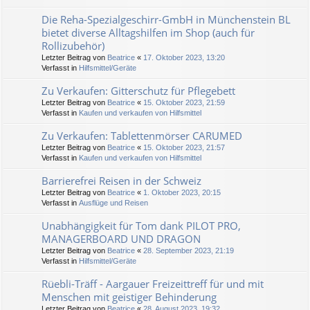
Die Reha-Spezialgeschirr-GmbH in Münchenstein BL
bietet diverse Alltagshilfen im Shop (auch für
Rollizubehör)
Letzter Beitrag von
Beatrice
«
17. Oktober 2023, 13:20
Verfasst in
Hilfsmittel/Geräte
Zu Verkaufen: Gitterschutz für Pflegebett
Letzter Beitrag von
Beatrice
«
15. Oktober 2023, 21:59
Verfasst in
Kaufen und verkaufen von Hilfsmittel
Zu Verkaufen: Tablettenmörser CARUMED
Letzter Beitrag von
Beatrice
«
15. Oktober 2023, 21:57
Verfasst in
Kaufen und verkaufen von Hilfsmittel
Barrierefrei Reisen in der Schweiz
Letzter Beitrag von
Beatrice
«
1. Oktober 2023, 20:15
Verfasst in
Ausflüge und Reisen
Unabhängigkeit für Tom dank PILOT PRO,
MANAGERBOARD UND DRAGON
Letzter Beitrag von
Beatrice
«
28. September 2023, 21:19
Verfasst in
Hilfsmittel/Geräte
Rüebli-Träff - Aargauer Freizeittreff für und mit
Menschen mit geistiger Behinderung
Letzter Beitrag von
Beatrice
«
28. August 2023, 19:32