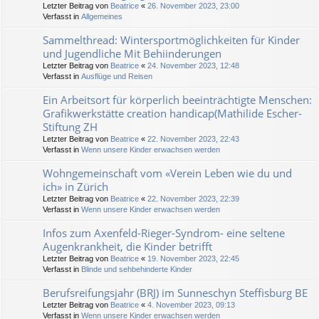
Letzter Beitrag von
Beatrice
«
26. November 2023, 23:00
Verfasst in
Allgemeines
Sammelthread: Wintersportmöglichkeiten für Kinder
und Jugendliche Mit Behiinderungen
Letzter Beitrag von
Beatrice
«
24. November 2023, 12:48
Verfasst in
Ausflüge und Reisen
Ein Arbeitsort für körperlich beeinträchtigte Menschen:
Grafikwerkstätte creation handicap(Mathilide Escher-
Stiftung ZH
Letzter Beitrag von
Beatrice
«
22. November 2023, 22:43
Verfasst in
Wenn unsere Kinder erwachsen werden
Wohngemeinschaft vom «Verein Leben wie du und
ich» in Zürich
Letzter Beitrag von
Beatrice
«
22. November 2023, 22:39
Verfasst in
Wenn unsere Kinder erwachsen werden
Infos zum Axenfeld-Rieger-Syndrom- eine seltene
Augenkrankheit, die Kinder betrifft
Letzter Beitrag von
Beatrice
«
19. November 2023, 22:45
Verfasst in
Blinde und sehbehinderte Kinder
Berufsreifungsjahr (BRJ) im Sunneschyn Steffisburg BE
Letzter Beitrag von
Beatrice
«
4. November 2023, 09:13
Verfasst in
Wenn unsere Kinder erwachsen werden