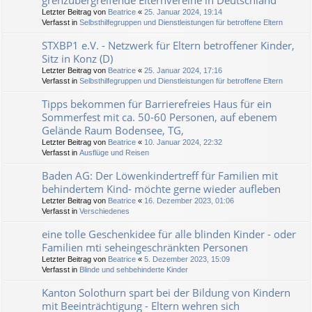
grenzübergreifende Elternvereine in Deutschland
Letzter Beitrag von
Beatrice
«
25. Januar 2024, 19:14
Verfasst in
Selbsthilfegruppen und Dienstleistungen für betroffene Eltern
STXBP1 e.V. - Netzwerk für Eltern betroffener Kinder,
Sitz in Konz (D)
Letzter Beitrag von
Beatrice
«
25. Januar 2024, 17:16
Verfasst in
Selbsthilfegruppen und Dienstleistungen für betroffene Eltern
Tipps bekommen für Barrierefreies Haus für ein
Sommerfest mit ca. 50-60 Personen, auf ebenem
Gelände Raum Bodensee, TG,
Letzter Beitrag von
Beatrice
«
10. Januar 2024, 22:32
Verfasst in
Ausflüge und Reisen
Baden AG: Der Löwenkindertreff für Familien mit
behindertem Kind- möchte gerne wieder aufleben
Letzter Beitrag von
Beatrice
«
16. Dezember 2023, 01:06
Verfasst in
Verschiedenes
eine tolle Geschenkidee für alle blinden Kinder - oder
Familien mti seheingeschränkten Personen
Letzter Beitrag von
Beatrice
«
5. Dezember 2023, 15:09
Verfasst in
Blinde und sehbehinderte Kinder
Kanton Solothurn spart bei der Bildung von Kindern
mit Beeinträchtigung - Eltern wehren sich