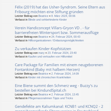
Félix (2019) hat das Usher-Syndrom. Seine Eltern aus
Fribourg möchten eine Stiftung gründen
Letzter Beitrag von
Beatrice
«
8. März 2024, 00:06
Verfasst in
Blinde und sehbehinderte Kinder
Verein Handiconcept Villars-Gryon VD . - für
barrierefreien Wintersport bzw. Sommerausflüge
Letzter Beitrag von
Beatrice
«
24. Februar 2024, 00:43
Verfasst in
Hilfsorganisationen / Entlastungsmöglichkeiten
Zu verkaufen Kinder-Kopfstützen
Letzter Beitrag von
mary
«
23. Februar 2024, 23:40
Verfasst in
Kaufen und verkaufen von Hilfsmittel
Care Package für Familien mit einem neugeborenen
Fontankind (Baby mit halbem Herzen)
Letzter Beitrag von
Beatrice
«
2. Februar 2024, 14:09
Verfasst in
Kinder mit chronischen Krankheiten
Eine Biene summt den Schmerz weg - Buzzy's zu
bestellen bei KindundSpital.ch
Letzter Beitrag von
Beatrice
«
2. Februar 2024, 13:45
Verfasst in
Pflegemassnahmen Tipps und Tricks
Gendefekte am Kaliumkanal: KCNB1 und KCNQ2 - 2