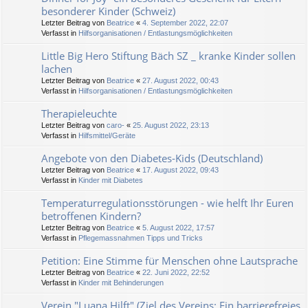
besonderer Kinder (Schweiz)
Letzter Beitrag von
Beatrice
«
4. September 2022, 22:07
Verfasst in
Hilfsorganisationen / Entlastungsmöglichkeiten
Little Big Hero Stiftung Bäch SZ _ kranke Kinder sollen
lachen
Letzter Beitrag von
Beatrice
«
27. August 2022, 00:43
Verfasst in
Hilfsorganisationen / Entlastungsmöglichkeiten
Therapieleuchte
Letzter Beitrag von
caro-
«
25. August 2022, 23:13
Verfasst in
Hilfsmittel/Geräte
Angebote von den Diabetes-Kids (Deutschland)
Letzter Beitrag von
Beatrice
«
17. August 2022, 09:43
Verfasst in
Kinder mit Diabetes
Temperaturregulationsstörungen - wie helft Ihr Euren
betroffenen Kindern?
Letzter Beitrag von
Beatrice
«
5. August 2022, 17:57
Verfasst in
Pflegemassnahmen Tipps und Tricks
Petition: Eine Stimme für Menschen ohne Lautsprache
Letzter Beitrag von
Beatrice
«
22. Juni 2022, 22:52
Verfasst in
Kinder mit Behinderungen
Verein "Luana Hilft" (Ziel des Vereins: Ein barrierefreies