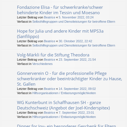
Fondazione Elisa - für schwerkranke/schwer
behinderte Kinder im Tessin und Moesano
Letzter Beitrag von
Beatrice
«
5. November 2022, 03:24
Verfasst in
Selbsthilfegruppen und Dienstleistungen für betroffene Eltern
Hope for Julia und andere Kinder mit MPS3a
(Sanfilippo)
Letzter Beitrag von
Beatrice
«
30. Oktober 2022, 22:42
Verfasst in
Selbsthilfegruppen und Dienstleistungen für betroffene Eltern
Volg-Märkli für die Stiftung Theodora
Letzter Beitrag von
Beatrice
«
23. September 2022, 21:54
Verfasst in
Verschiedenes
Gönnerverein O - für die professionelle Pflege
schwerkranker oder beeinträchtigter Kinder zu Hause,
St. Gallen
Letzter Beitrag von
Beatrice
«
14. September 2022, 09:02
Verfasst in
Hilfsorganisationen / Entlastungsmöglichkeiten
WG Kunterbunt in Schaffhausen SH - ganze
Deutschschweiz (Angebot der Joel-Kinderspitex)
Letzter Beitrag von
Beatrice
«
7. September 2022, 23:01
Verfasst in
Hilfsorganisationen / Entlastungsmöglichkeiten
Dinner for Joy- ein besonderes Geschenk für Eltern