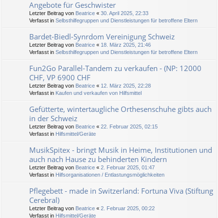
Angebote für Geschwister
Letzter Beitrag von
Beatrice
«
30. April 2025, 22:33
Verfasst in
Selbsthilfegruppen und Dienstleistungen für betroffene Eltern
Bardet-Biedl-Synrdom Vereinigung Schweiz
Letzter Beitrag von
Beatrice
«
18. März 2025, 21:46
Verfasst in
Selbsthilfegruppen und Dienstleistungen für betroffene Eltern
Fun2Go Parallel-Tandem zu verkaufen - (NP: 12000
CHF, VP 6900 CHF
Letzter Beitrag von
Beatrice
«
12. März 2025, 22:28
Verfasst in
Kaufen und verkaufen von Hilfsmittel
Gefütterte, wintertaugliche Orthesenschuhe gibts auch
in der Schweiz
Letzter Beitrag von
Beatrice
«
22. Februar 2025, 02:15
Verfasst in
Hilfsmittel/Geräte
MusikSpitex - bringt Musik in Heime, Institutionen und
auch nach Hause zu behinderten Kindern
Letzter Beitrag von
Beatrice
«
2. Februar 2025, 01:47
Verfasst in
Hilfsorganisationen / Entlastungsmöglichkeiten
Pflegebett - made in Switzerland: Fortuna Viva (Stiftung
Cerebral)
Letzter Beitrag von
Beatrice
«
2. Februar 2025, 00:22
Verfasst in
Hilfsmittel/Geräte