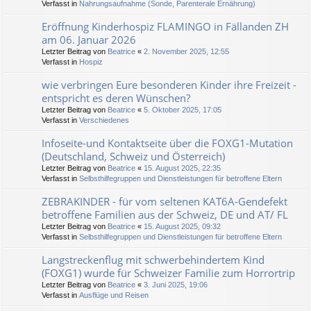
Verfasst in
Nahrungsaufnahme (Sonde, Parenterale Ernährung)
Eröffnung Kinderhospiz FLAMINGO in Fällanden ZH
am 06. Januar 2026
Letzter Beitrag von
Beatrice
«
2. November 2025, 12:55
Verfasst in
Hospiz
wie verbringen Eure besonderen Kinder ihre Freizeit -
entspricht es deren Wünschen?
Letzter Beitrag von
Beatrice
«
5. Oktober 2025, 17:05
Verfasst in
Verschiedenes
Infoseite-und Kontaktseite über die FOXG1-Mutation
(Deutschland, Schweiz und Österreich)
Letzter Beitrag von
Beatrice
«
15. August 2025, 22:35
Verfasst in
Selbsthilfegruppen und Dienstleistungen für betroffene Eltern
ZEBRAKINDER - für vom seltenen KAT6A-Gendefekt
betroffene Familien aus der Schweiz, DE und AT/ FL
Letzter Beitrag von
Beatrice
«
15. August 2025, 09:32
Verfasst in
Selbsthilfegruppen und Dienstleistungen für betroffene Eltern
Langstreckenflug mit schwerbehindertem Kind
(FOXG1) wurde für Schweizer Familie zum Horrortrip
Letzter Beitrag von
Beatrice
«
3. Juni 2025, 19:06
Verfasst in
Ausflüge und Reisen