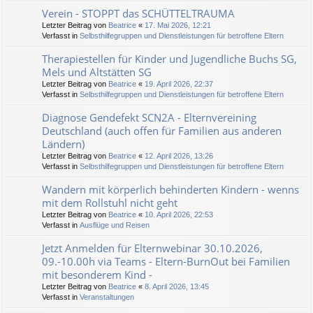
Verein - STOPPT das SCHÜTTELTRAUMA
Letzter Beitrag von
Beatrice
«
17. Mai 2026, 12:21
Verfasst in
Selbsthilfegruppen und Dienstleistungen für betroffene Eltern
Therapiestellen für Kinder und Jugendliche Buchs SG,
Mels und Altstätten SG
Letzter Beitrag von
Beatrice
«
19. April 2026, 22:37
Verfasst in
Selbsthilfegruppen und Dienstleistungen für betroffene Eltern
Diagnose Gendefekt SCN2A - Elternvereining
Deutschland (auch offen für Familien aus anderen
Ländern)
Letzter Beitrag von
Beatrice
«
12. April 2026, 13:26
Verfasst in
Selbsthilfegruppen und Dienstleistungen für betroffene Eltern
Wandern mit körperlich behinderten Kindern - wenns
mit dem Rollstuhl nicht geht
Letzter Beitrag von
Beatrice
«
10. April 2026, 22:53
Verfasst in
Ausflüge und Reisen
Jetzt Anmelden für Elternwebinar 30.10.2026,
09.-10.00h via Teams - Eltern-BurnOut bei Familien
mit besonderem Kind -
Letzter Beitrag von
Beatrice
«
8. April 2026, 13:45
Verfasst in
Veranstaltungen