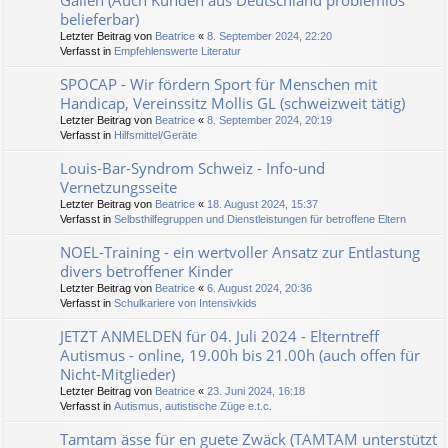
Gallen (Auch Kunden aus Deutschland problemlos
belieferbar)
Letzter Beitrag von
Beatrice
«
8. September 2024, 22:20
Verfasst in
Empfehlenswerte Literatur
SPOCAP - Wir fördern Sport für Menschen mit
Handicap, Vereinssitz Mollis GL (schweizweit tätig)
Letzter Beitrag von
Beatrice
«
8. September 2024, 20:19
Verfasst in
Hilfsmittel/Geräte
Louis-Bar-Syndrom Schweiz - Info-und
Vernetzungsseite
Letzter Beitrag von
Beatrice
«
18. August 2024, 15:37
Verfasst in
Selbsthilfegruppen und Dienstleistungen für betroffene Eltern
NOEL-Training - ein wertvoller Ansatz zur Entlastung
divers betroffener Kinder
Letzter Beitrag von
Beatrice
«
6. August 2024, 20:36
Verfasst in
Schulkariere von Intensivkids
JETZT ANMELDEN für 04. Juli 2024 - Elterntreff
Autismus - online, 19.00h bis 21.00h (auch offen für
Nicht-Mitglieder)
Letzter Beitrag von
Beatrice
«
23. Juni 2024, 16:18
Verfasst in
Autismus, autistische Züge e.t.c.
Tamtam ässe für en guete Zwäck (TAMTAM unterstützt