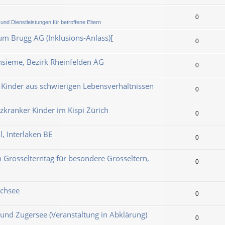
0
und Dienstleistungen für betroffene Eltern
m Brugg AG (Inklusions-Anlass)[
0
Insieme, Bezirk Rheinfelden AG
0
 Kinder aus schwierigen Lebensverhältnissen
0
rzkranker Kinder im Kispi Zürich
0
l, Interlaken BE
0
 Grosselterntag für besondere Grosseltern,
0
ichsee
0
und Zugersee (Veranstaltung in Abklärung)
0