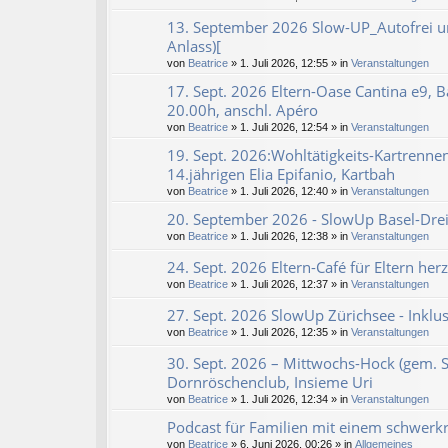
13. September 2026 Slow-UP_Autofrei u
Anlass)[
von
Beatrice
» 1. Juli 2026, 12:55 » in
Veranstaltungen
17. Sept. 2026 Eltern-Oase Cantina e9, B
20.00h, anschl. Apéro
von
Beatrice
» 1. Juli 2026, 12:54 » in
Veranstaltungen
19. Sept. 2026:Wohltätigkeits-Kartrenne
14.jährigen Elia Epifanio, Kartbah
von
Beatrice
» 1. Juli 2026, 12:40 » in
Veranstaltungen
20. September 2026 - SlowUp Basel-Dreil
von
Beatrice
» 1. Juli 2026, 12:38 » in
Veranstaltungen
24. Sept. 2026 Eltern-Café für Eltern her
von
Beatrice
» 1. Juli 2026, 12:37 » in
Veranstaltungen
27. Sept. 2026 SlowUp Zürichsee - Inklu
von
Beatrice
» 1. Juli 2026, 12:35 » in
Veranstaltungen
30. Sept. 2026 – Mittwochs-Hock (gem. 
Dornröschenclub, Insieme Uri
von
Beatrice
» 1. Juli 2026, 12:34 » in
Veranstaltungen
Podcast für Familien mit einem schwerk
von
Beatrice
» 6. Juni 2026, 00:26 » in
Allgemeines