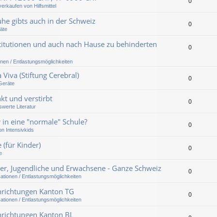
0
erkaufen von Hilfsmittel
uhe gibts auch in der Schweiz
0
räte
stitutionen und auch nach Hause zu behinderten
0
onen / Entlastungsmöglichkeiten
 Viva (Stiftung Cerebral)
0
/Geräte
kt und verstirbt
0
werte Literatur
 in eine "normale" Schule?
0
on Intensivkids
 (für Kinder)
0
e
der, Jugendliche und Erwachsene - Ganze Schweiz
0
sationen / Entlastungsmöglichkeiten
inrichtungen Kanton TG
0
sationen / Entlastungsmöglichkeiten
inrichtungen Kanton BL