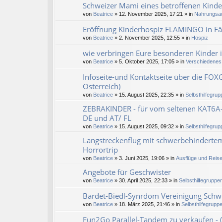
Schweizer Mami eines betroffenen Kind
von
Beatrice
» 12. November 2025, 17:21 » in
Nahrungsau
Eröffnung Kinderhospiz FLAMINGO in Fä
von
Beatrice
» 2. November 2025, 12:55 » in
Hospiz
wie verbringen Eure besonderen Kinder i
von
Beatrice
» 5. Oktober 2025, 17:05 » in
Verschiedenes
Infoseite-und Kontaktseite über die FO
Österreich)
von
Beatrice
» 15. August 2025, 22:35 » in
Selbsthilfegrup
ZEBRAKINDER - für vom seltenen KAT6A-G
DE und AT/ FL
von
Beatrice
» 15. August 2025, 09:32 » in
Selbsthilfegrup
Langstreckenflug mit schwerbehinderte
Horrortrip
von
Beatrice
» 3. Juni 2025, 19:06 » in
Ausflüge und Reis
Angebote für Geschwister
von
Beatrice
» 30. April 2025, 22:33 » in
Selbsthilfegruppen
Bardet-Biedl-Synrdom Vereinigung Schw
von
Beatrice
» 18. März 2025, 21:46 » in
Selbsthilfegruppe
Fun2Go Parallel-Tandem zu verkaufen -