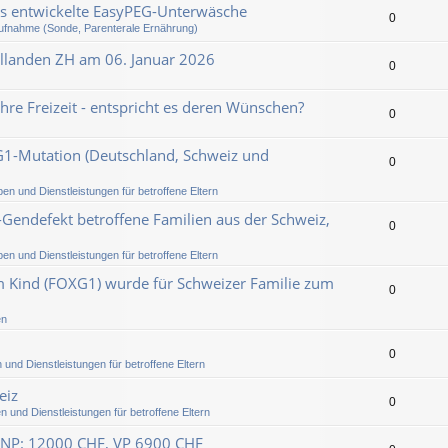
es entwickelte EasyPEG-Unterwäsche
0
fnahme (Sonde, Parenterale Ernährung)
llanden ZH am 06. Januar 2026
0
hre Freizeit - entspricht es deren Wünschen?
0
XG1-Mutation (Deutschland, Schweiz und
0
pen und Dienstleistungen für betroffene Eltern
endefekt betroffene Familien aus der Schweiz,
0
pen und Dienstleistungen für betroffene Eltern
m Kind (FOXG1) wurde für Schweizer Familie zum
0
en
0
 und Dienstleistungen für betroffene Eltern
eiz
0
n und Dienstleistungen für betroffene Eltern
 (NP: 12000 CHF, VP 6900 CHF