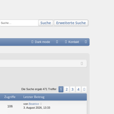
Suche
Erweiterte Suche
Dark mode
S
Kontakt
FA
n
Q
m
el
de
n
2
3
4
1
Nächste
Die Suche ergab 471 Treffer
Zugriffe
Letzter Beitrag
von
Beatrice
106
3. August 2026, 13:33