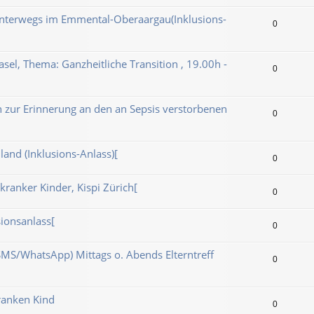
nterwegs im Emmental-Oberaargau(Inklusions-
0
asel, Thema: Ganzheitliche Transition , 19.00h -
0
n zur Erinnerung an den an Sepsis verstorbenen
0
and (Inklusions-Anlass)[
0
zkranker Kinder, Kispi Zürich[
0
sionsanlass[
0
SMS/WhatsApp) Mittags o. Abends Elterntreff
0
ranken Kind
0