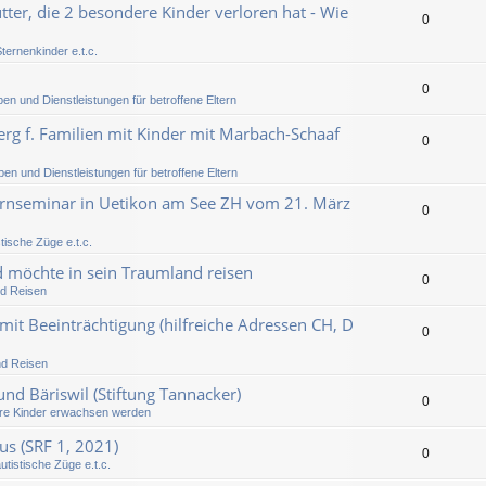
er, die 2 besondere Kinder verloren hat - Wie
0
ternenkinder e.t.c.
0
pen und Dienstleistungen für betroffene Eltern
berg f. Familien mit Kinder mit Marbach-Schaaf
0
pen und Dienstleistungen für betroffene Eltern
ternseminar in Uetikon am See ZH vom 21. März
0
tische Züge e.t.c.
 möchte in sein Traumland reisen
0
nd Reisen
mit Beeinträchtigung (hilfreiche Adressen CH, D
0
nd Reisen
nd Bäriswil (Stiftung Tannacker)
0
e Kinder erwachsen werden
us (SRF 1, 2021)
0
utistische Züge e.t.c.