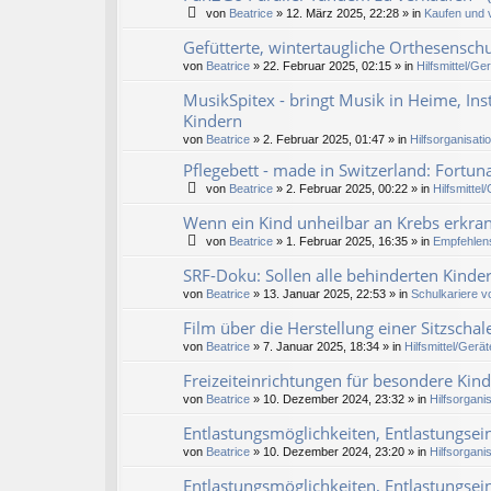
von
Beatrice
» 12. März 2025, 22:28 » in
Kaufen und v
Gefütterte, wintertaugliche Orthesensch
von
Beatrice
» 22. Februar 2025, 02:15 » in
Hilfsmittel/Ge
MusikSpitex - bringt Musik in Heime, In
Kindern
von
Beatrice
» 2. Februar 2025, 01:47 » in
Hilfsorganisati
Pflegebett - made in Switzerland: Fortuna
von
Beatrice
» 2. Februar 2025, 00:22 » in
Hilfsmittel
Wenn ein Kind unheilbar an Krebs erkran
von
Beatrice
» 1. Februar 2025, 16:35 » in
Empfehlens
SRF-Doku: Sollen alle behinderten Kinder
von
Beatrice
» 13. Januar 2025, 22:53 » in
Schulkariere v
Film über die Herstellung einer Sitzschale
von
Beatrice
» 7. Januar 2025, 18:34 » in
Hilfsmittel/Gerät
Freizeiteinrichtungen für besondere Kin
von
Beatrice
» 10. Dezember 2024, 23:32 » in
Hilfsorgani
Entlastungsmöglichkeiten, Entlastungse
von
Beatrice
» 10. Dezember 2024, 23:20 » in
Hilfsorgani
Entlastungsmöglichkeiten, Entlastungse