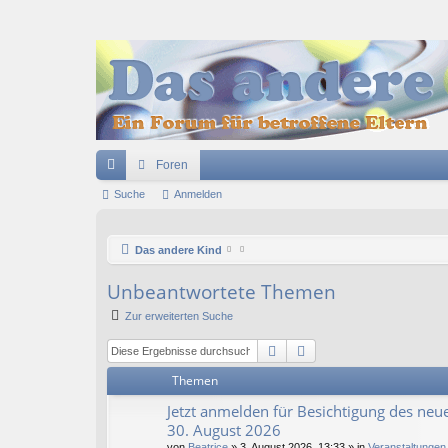
Foren
ch
Suche
Anmelden
ne
Das andere Kind
llz
ug
Unbeantwortete Themen
riff
Zur erweiterten Suche
Suche
Erweiterte Suche
Themen
Jetzt anmelden für Besichtigung des neue
30. August 2026
von
Beatrice
» 3. August 2026, 13:33 » in
Veranstaltungen