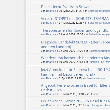
Beals-Hecht-Syndrom Schweiz
von
Beatrice
» 20. Mai 2026, 14:20 » in
Selbsthilfegruppen
Verein - STOPPT das SCHÜTTELTRAUMA
von
Beatrice
» 17. Mai 2026, 12:21 » in
Selbsthilfegruppen
Therapiestellen für Kinder und Jugendlic
von
Beatrice
» 19. April 2026, 22:37 » in
Selbsthilfegruppen
Diagnose Gendefekt SCN2A - Elternverein
anderen Ländern)
von
Beatrice
» 12. April 2026, 13:26 » in
Selbsthilfegruppen
Wandern mit körperlich behinderten Kind
von
Beatrice
» 10. April 2026, 22:53 » in
Ausflüge und Rei
Jetzt Anmelden für Elternwebinar 30.10.
Familien mit besonderem Kind -
von
Beatrice
» 8. April 2026, 13:45 » in
Veranstaltungen
Angebot: Ferienwoche in Basel für Eltern
Herbst 2026
von
Beatrice
» 31. März 2026, 22:31 » in
Hospiz
Ferienwoche Herbst 2026 in Basel für Fa
von
Beatrice
» 31. März 2026, 22:11 » in
Hilfsorganisation