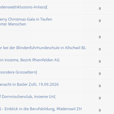
densee(Inklusions-Anlass)[
0
erry Christmas-Gala in Teufen
0
erter Menschen
0
r bei der Blindenführhundeschule in Allschwil BL
0
in Insieme, Bezirk Rheinfelden AG
0
esondere Grosseltern[
0
nacht in Basler Zolli, 19.09.2026
0
ff Dornröschenclub, Insieme Uri[
0
- Einblick in die Berufsbildung, Wädenswil ZH
0