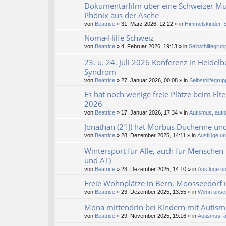
Dokumentarfilm über eine Schweizer Mutt
Phönix aus der Asche
von
Beatrice
» 31. März 2026, 12:22 » in
Himmelskinder, S
Noma-Hilfe Schweiz
von
Beatrice
» 4. Februar 2026, 19:13 » in
Selbsthilfegrup
23. u. 24. Juli 2026 Konferenz in Heidel
Syndrom
von
Beatrice
» 27. Januar 2026, 00:08 » in
Selbsthilfegrup
Es hat noch wenige freie Plätze beim El
2026
von
Beatrice
» 17. Januar 2026, 17:34 » in
Autismus, autis
Jonathan (21J) hat Morbus Duchenne und
von
Beatrice
» 28. Dezember 2025, 14:11 » in
Ausflüge u
Wintersport für Alle, auch für Menschen 
und AT)
von
Beatrice
» 23. Dezember 2025, 14:10 » in
Ausflüge u
Freie Wohnplätze in Bern, Moosseedorf u
von
Beatrice
» 23. Dezember 2025, 13:55 » in
Wenn unser
Mona mittendrin bei Kindern mit Autism
von
Beatrice
» 29. November 2025, 19:16 » in
Autismus, a