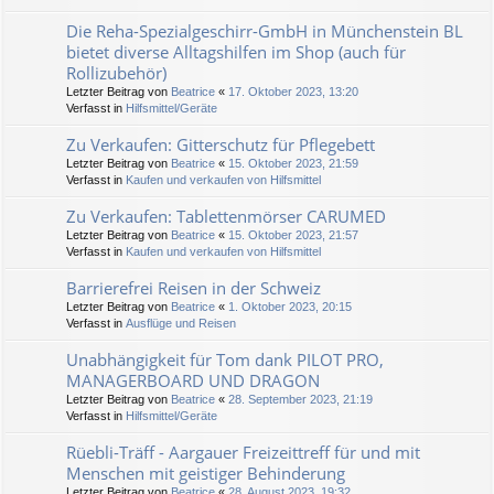
Die Reha-Spezialgeschirr-GmbH in Münchenstein BL
bietet diverse Alltagshilfen im Shop (auch für
Rollizubehör)
Letzter Beitrag von
Beatrice
«
17. Oktober 2023, 13:20
Verfasst in
Hilfsmittel/Geräte
Zu Verkaufen: Gitterschutz für Pflegebett
Letzter Beitrag von
Beatrice
«
15. Oktober 2023, 21:59
Verfasst in
Kaufen und verkaufen von Hilfsmittel
Zu Verkaufen: Tablettenmörser CARUMED
Letzter Beitrag von
Beatrice
«
15. Oktober 2023, 21:57
Verfasst in
Kaufen und verkaufen von Hilfsmittel
Barrierefrei Reisen in der Schweiz
Letzter Beitrag von
Beatrice
«
1. Oktober 2023, 20:15
Verfasst in
Ausflüge und Reisen
Unabhängigkeit für Tom dank PILOT PRO,
MANAGERBOARD UND DRAGON
Letzter Beitrag von
Beatrice
«
28. September 2023, 21:19
Verfasst in
Hilfsmittel/Geräte
Rüebli-Träff - Aargauer Freizeittreff für und mit
Menschen mit geistiger Behinderung
Letzter Beitrag von
Beatrice
«
28. August 2023, 19:32