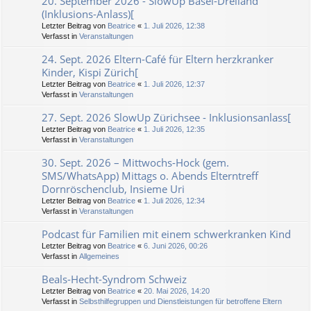
20. September 2026 - SlowUp Basel-Dreiland
(Inklusions-Anlass)[
Letzter Beitrag von
Beatrice
«
1. Juli 2026, 12:38
Verfasst in
Veranstaltungen
24. Sept. 2026 Eltern-Café für Eltern herzkranker
Kinder, Kispi Zürich[
Letzter Beitrag von
Beatrice
«
1. Juli 2026, 12:37
Verfasst in
Veranstaltungen
27. Sept. 2026 SlowUp Zürichsee - Inklusionsanlass[
Letzter Beitrag von
Beatrice
«
1. Juli 2026, 12:35
Verfasst in
Veranstaltungen
30. Sept. 2026 – Mittwochs-Hock (gem.
SMS/WhatsApp) Mittags o. Abends Elterntreff
Dornröschenclub, Insieme Uri
Letzter Beitrag von
Beatrice
«
1. Juli 2026, 12:34
Verfasst in
Veranstaltungen
Podcast für Familien mit einem schwerkranken Kind
Letzter Beitrag von
Beatrice
«
6. Juni 2026, 00:26
Verfasst in
Allgemeines
Beals-Hecht-Syndrom Schweiz
Letzter Beitrag von
Beatrice
«
20. Mai 2026, 14:20
Verfasst in
Selbsthilfegruppen und Dienstleistungen für betroffene Eltern