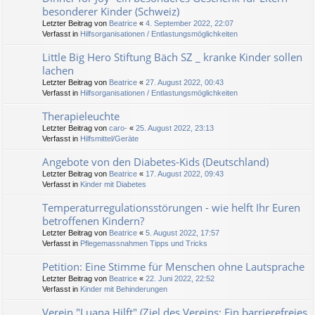
besonderer Kinder (Schweiz)
Letzter Beitrag von
Beatrice
«
4. September 2022, 22:07
Verfasst in
Hilfsorganisationen / Entlastungsmöglichkeiten
Little Big Hero Stiftung Bäch SZ _ kranke Kinder sollen
lachen
Letzter Beitrag von
Beatrice
«
27. August 2022, 00:43
Verfasst in
Hilfsorganisationen / Entlastungsmöglichkeiten
Therapieleuchte
Letzter Beitrag von
caro-
«
25. August 2022, 23:13
Verfasst in
Hilfsmittel/Geräte
Angebote von den Diabetes-Kids (Deutschland)
Letzter Beitrag von
Beatrice
«
17. August 2022, 09:43
Verfasst in
Kinder mit Diabetes
Temperaturregulationsstörungen - wie helft Ihr Euren
betroffenen Kindern?
Letzter Beitrag von
Beatrice
«
5. August 2022, 17:57
Verfasst in
Pflegemassnahmen Tipps und Tricks
Petition: Eine Stimme für Menschen ohne Lautsprache
Letzter Beitrag von
Beatrice
«
22. Juni 2022, 22:52
Verfasst in
Kinder mit Behinderungen
Verein "Luana Hilft" (Ziel des Vereins: Ein barrierefreies