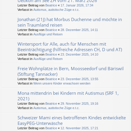
Uetikon am See ZH vom 21. März 2026
Letzter Beitrag von
Beatrice
«
17. Januar 2026, 17:34
Verfasst in
Autismus, autistische Züge e.t.c.
Jonathan (21J) hat Morbus Duchenne und möchte in
sein Traumland reisen
Letzter Beitrag von
Beatrice
«
28. Dezember 2025, 14:11
Verfasst in
Ausflüge und Reisen
Wintersport für Alle, auch für Menschen mit
Beeinträchtigung (hilfreiche Adressen CH, D und AT)
Letzter Beitrag von
Beatrice
«
23. Dezember 2025, 14:10
Verfasst in
Ausflüge und Reisen
Freie Wohnplätze in Bern, Moosseedorf und Bäriswil
(Stiftung Tannacker)
Letzter Beitrag von
Beatrice
«
23. Dezember 2025, 13:55
Verfasst in
Wenn unsere Kinder erwachsen werden
Mona mittendrin bei Kindern mit Autismus (SRF 1,
2021)
Letzter Beitrag von
Beatrice
«
29. November 2025, 19:16
Verfasst in
Autismus, autistische Züge e.t.c.
Schweizer Mami eines betroffenen Kindes entwickelte
EasyPEG-Unterwäsche
Letzter Beitrag von
Beatrice
«
12. November 2025, 17:21