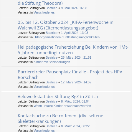
die Stiftung Theodora)
Letzter Beitrag von
Beatrice
«
9. Mai 2024, 16:08
Verfasst in
Verschiedenes
05. bis 12. Oktober 2024 _KIFA-Ferienwoche in
Walchwil ZG (Elternentlastungsangebot)
Letzter Beitrag von
Beatrice
«
1. April 2024, 13:03
Verfasst in
Hilfsorganisationen / Entlastungsmöglichkeiten
Heilpädagogische Früherziehung Bei Kindern von 1Mt-
5 Jahren -unbedingt nutzen
Letzter Beitrag von
Beatrice
«
25. März 2024, 21:51
Verfasst in
Kinder mit Behinderungen
Barrierefreier Pausenplatz für alle - Projekt des HPV
Rorschach
Letzter Beitrag von
Beatrice
«
12. März 2024, 14:59
Verfasst in
Verschiedenes
Velowerkstatt der Stiftung RgZ in Zürich
Letzter Beitrag von
Beatrice
«
8. März 2024, 01:04
Verfasst in
Wenn unsere Kinder erwachsen werden
Kontaktsuche zu Betroffenen -(div. seltene
Skeletterkrankungen)
Letzter Beitrag von
Beatrice
«
8. März 2024, 00:22
Verfasst in
Verschiedenes