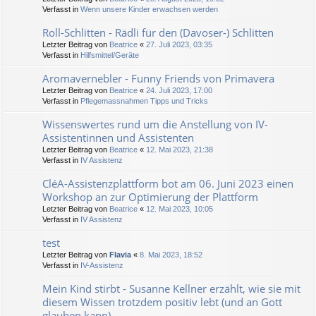
Verfasst in
Wenn unsere Kinder erwachsen werden
Roll-Schlitten - Rädli für den (Davoser-) Schlitten
Letzter Beitrag von
Beatrice
«
27. Juli 2023, 03:35
Verfasst in
Hilfsmittel/Geräte
Aromavernebler - Funny Friends von Primavera
Letzter Beitrag von
Beatrice
«
24. Juli 2023, 17:00
Verfasst in
Pflegemassnahmen Tipps und Tricks
Wissenswertes rund um die Anstellung von IV-
Assistentinnen und Assistenten
Letzter Beitrag von
Beatrice
«
12. Mai 2023, 21:38
Verfasst in
IV Assistenz
CléA-Assistenzplattform bot am 06. Juni 2023 einen
Workshop an zur Optimierung der Plattform
Letzter Beitrag von
Beatrice
«
12. Mai 2023, 10:05
Verfasst in
IV Assistenz
test
Letzter Beitrag von
Flavia
«
8. Mai 2023, 18:52
Verfasst in
IV-Assistenz
Mein Kind stirbt - Susanne Kellner erzählt, wie sie mit
diesem Wissen trotzdem positiv lebt (und an Gott
glauben kann)