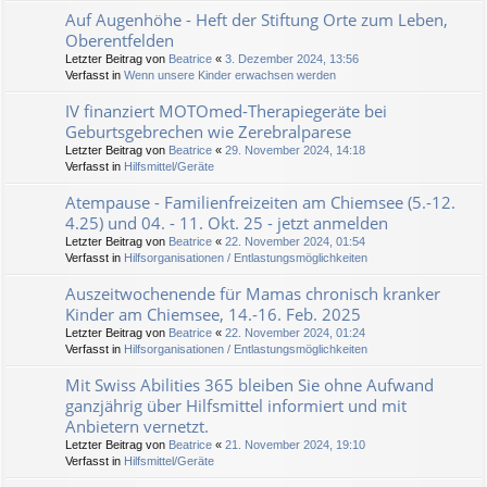
Auf Augenhöhe - Heft der Stiftung Orte zum Leben,
Oberentfelden
Letzter Beitrag von
Beatrice
«
3. Dezember 2024, 13:56
Verfasst in
Wenn unsere Kinder erwachsen werden
IV finanziert MOTOmed-Therapiegeräte bei
Geburtsgebrechen wie Zerebralparese
Letzter Beitrag von
Beatrice
«
29. November 2024, 14:18
Verfasst in
Hilfsmittel/Geräte
Atempause - Familienfreizeiten am Chiemsee (5.-12.
4.25) und 04. - 11. Okt. 25 - jetzt anmelden
Letzter Beitrag von
Beatrice
«
22. November 2024, 01:54
Verfasst in
Hilfsorganisationen / Entlastungsmöglichkeiten
Auszeitwochenende für Mamas chronisch kranker
Kinder am Chiemsee, 14.-16. Feb. 2025
Letzter Beitrag von
Beatrice
«
22. November 2024, 01:24
Verfasst in
Hilfsorganisationen / Entlastungsmöglichkeiten
Mit Swiss Abilities 365 bleiben Sie ohne Aufwand
ganzjährig über Hilfsmittel informiert und mit
Anbietern vernetzt.
Letzter Beitrag von
Beatrice
«
21. November 2024, 19:10
Verfasst in
Hilfsmittel/Geräte