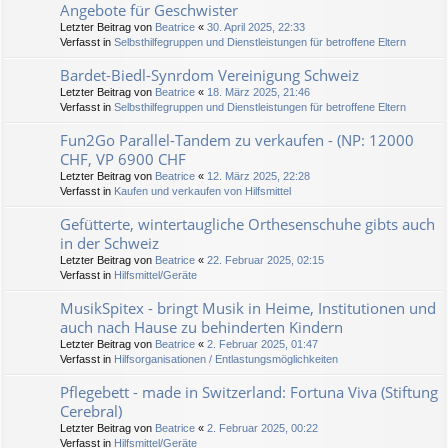
Angebote für Geschwister
Letzter Beitrag von
Beatrice
«
30. April 2025, 22:33
Verfasst in
Selbsthilfegruppen und Dienstleistungen für betroffene Eltern
Bardet-Biedl-Synrdom Vereinigung Schweiz
Letzter Beitrag von
Beatrice
«
18. März 2025, 21:46
Verfasst in
Selbsthilfegruppen und Dienstleistungen für betroffene Eltern
Fun2Go Parallel-Tandem zu verkaufen - (NP: 12000
CHF, VP 6900 CHF
Letzter Beitrag von
Beatrice
«
12. März 2025, 22:28
Verfasst in
Kaufen und verkaufen von Hilfsmittel
Gefütterte, wintertaugliche Orthesenschuhe gibts auch
in der Schweiz
Letzter Beitrag von
Beatrice
«
22. Februar 2025, 02:15
Verfasst in
Hilfsmittel/Geräte
MusikSpitex - bringt Musik in Heime, Institutionen und
auch nach Hause zu behinderten Kindern
Letzter Beitrag von
Beatrice
«
2. Februar 2025, 01:47
Verfasst in
Hilfsorganisationen / Entlastungsmöglichkeiten
Pflegebett - made in Switzerland: Fortuna Viva (Stiftung
Cerebral)
Letzter Beitrag von
Beatrice
«
2. Februar 2025, 00:22
Verfasst in
Hilfsmittel/Geräte