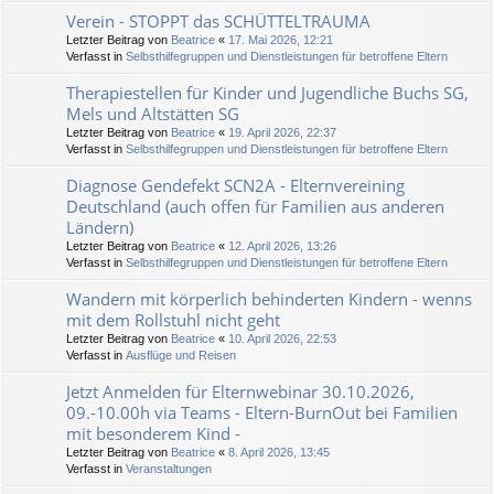
Verein - STOPPT das SCHÜTTELTRAUMA
Letzter Beitrag von
Beatrice
«
17. Mai 2026, 12:21
Verfasst in
Selbsthilfegruppen und Dienstleistungen für betroffene Eltern
Therapiestellen für Kinder und Jugendliche Buchs SG,
Mels und Altstätten SG
Letzter Beitrag von
Beatrice
«
19. April 2026, 22:37
Verfasst in
Selbsthilfegruppen und Dienstleistungen für betroffene Eltern
Diagnose Gendefekt SCN2A - Elternvereining
Deutschland (auch offen für Familien aus anderen
Ländern)
Letzter Beitrag von
Beatrice
«
12. April 2026, 13:26
Verfasst in
Selbsthilfegruppen und Dienstleistungen für betroffene Eltern
Wandern mit körperlich behinderten Kindern - wenns
mit dem Rollstuhl nicht geht
Letzter Beitrag von
Beatrice
«
10. April 2026, 22:53
Verfasst in
Ausflüge und Reisen
Jetzt Anmelden für Elternwebinar 30.10.2026,
09.-10.00h via Teams - Eltern-BurnOut bei Familien
mit besonderem Kind -
Letzter Beitrag von
Beatrice
«
8. April 2026, 13:45
Verfasst in
Veranstaltungen