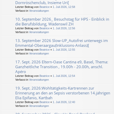
Dornröschenclub, Insieme Uri[
Letzter Beitrag von
Beatrice
«
1. Juli 2026, 12:58
Verfasst in
Veranstaltungen
10. September 2026_ Besuchstag für HPS - Einblick in
die Berufsbildung, Wädenswil ZH
Letzter Beitrag von
Beatrice
«
1. Juli 2026, 12:56
Verfasst in
Veranstaltungen
13. September 2026 Slow-UP_Autofrei unterwegs im
Emmental-Oberaargau(Inklusions-Anlass)[
Letzter Beitrag von
Beatrice
«
1. Juli 2026, 12:55
Verfasst in
Veranstaltungen
17. Sept. 2026 Eltern-Oase Cantina e9, Basel, Thema:
Ganzheitliche Transition , 19.00h - 20.00h, anschl.
Apéro
Letzter Beitrag von
Beatrice
«
1. Juli 2026, 12:54
Verfasst in
Veranstaltungen
19. Sept. 2026:Wohltätigkeits-Kartrennen zur
Erinnerung an den an Sepsis verstorbenen 14.jährigen
Elia Epifanio, Kartbah
Letzter Beitrag von
Beatrice
«
1. Juli 2026, 12:40
Verfasst in
Veranstaltungen