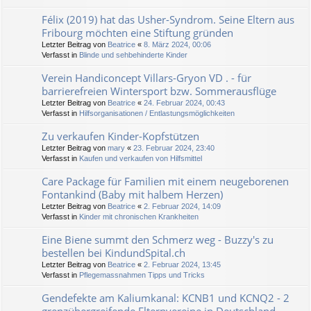
Félix (2019) hat das Usher-Syndrom. Seine Eltern aus
Fribourg möchten eine Stiftung gründen
Letzter Beitrag von
Beatrice
«
8. März 2024, 00:06
Verfasst in
Blinde und sehbehinderte Kinder
Verein Handiconcept Villars-Gryon VD . - für
barrierefreien Wintersport bzw. Sommerausflüge
Letzter Beitrag von
Beatrice
«
24. Februar 2024, 00:43
Verfasst in
Hilfsorganisationen / Entlastungsmöglichkeiten
Zu verkaufen Kinder-Kopfstützen
Letzter Beitrag von
mary
«
23. Februar 2024, 23:40
Verfasst in
Kaufen und verkaufen von Hilfsmittel
Care Package für Familien mit einem neugeborenen
Fontankind (Baby mit halbem Herzen)
Letzter Beitrag von
Beatrice
«
2. Februar 2024, 14:09
Verfasst in
Kinder mit chronischen Krankheiten
Eine Biene summt den Schmerz weg - Buzzy's zu
bestellen bei KindundSpital.ch
Letzter Beitrag von
Beatrice
«
2. Februar 2024, 13:45
Verfasst in
Pflegemassnahmen Tipps und Tricks
Gendefekte am Kaliumkanal: KCNB1 und KCNQ2 - 2