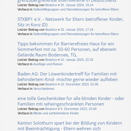
grenzübergreifende Elternvereine in Deutschland
Letzter Beitrag von
Beatrice
«
25. Januar 2024, 19:14
Verfasst in
Selbsthilfegruppen und Dienstleistungen für betroffene Eltern
STXBP1 e.V. - Netzwerk für Eltern betroffener Kinder,
Sitz in Konz (D)
Letzter Beitrag von
Beatrice
«
25. Januar 2024, 17:16
Verfasst in
Selbsthilfegruppen und Dienstleistungen für betroffene Eltern
Tipps bekommen für Barrierefreies Haus für ein
Sommerfest mit ca. 50-60 Personen, auf ebenem
Gelände Raum Bodensee, TG,
Letzter Beitrag von
Beatrice
«
10. Januar 2024, 22:32
Verfasst in
Ausflüge und Reisen
Baden AG: Der Löwenkindertreff für Familien mit
behindertem Kind- möchte gerne wieder aufleben
Letzter Beitrag von
Beatrice
«
16. Dezember 2023, 01:06
Verfasst in
Verschiedenes
eine tolle Geschenkidee für alle blinden Kinder - oder
Familien mti seheingeschränkten Personen
Letzter Beitrag von
Beatrice
«
5. Dezember 2023, 15:09
Verfasst in
Blinde und sehbehinderte Kinder
Kanton Solothurn spart bei der Bildung von Kindern
mit Beeinträchtigung - Eltern wehren sich