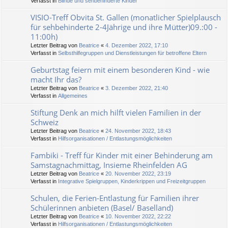
Verfasst in
Blinde und sehbehinderte Kinder
VISIO-Treff Obvita St. Gallen (monatlicher Spielplausch
für sehbehinderte 2-4Jährige und ihre Mütter)09.:00 -
11:00h)
Letzter Beitrag von
Beatrice
«
4. Dezember 2022, 17:10
Verfasst in
Selbsthilfegruppen und Dienstleistungen für betroffene Eltern
Geburtstag feiern mit einem besonderen Kind - wie
macht Ihr das?
Letzter Beitrag von
Beatrice
«
3. Dezember 2022, 21:40
Verfasst in
Allgemeines
Stiftung Denk an mich hilft vielen Familien in der
Schweiz
Letzter Beitrag von
Beatrice
«
24. November 2022, 18:43
Verfasst in
Hilfsorganisationen / Entlastungsmöglichkeiten
Fambiki - Treff für Kinder mit einer Behinderung am
Samstagnachmittag, Insieme Rheinfelden AG
Letzter Beitrag von
Beatrice
«
20. November 2022, 23:19
Verfasst in
Integrative Spielgruppen, Kinderkrippen und Freizeitgruppen
Schulen, die Ferien-Entlastung für Familien ihrer
Schülerinnen anbieten (Basel/ Baselland)
Letzter Beitrag von
Beatrice
«
10. November 2022, 22:22
Verfasst in
Hilfsorganisationen / Entlastungsmöglichkeiten