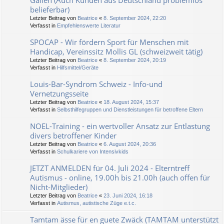
Gallen (Auch Kunden aus Deutschland problemlos
belieferbar)
Letzter Beitrag von
Beatrice
«
8. September 2024, 22:20
Verfasst in
Empfehlenswerte Literatur
SPOCAP - Wir fördern Sport für Menschen mit
Handicap, Vereinssitz Mollis GL (schweizweit tätig)
Letzter Beitrag von
Beatrice
«
8. September 2024, 20:19
Verfasst in
Hilfsmittel/Geräte
Louis-Bar-Syndrom Schweiz - Info-und
Vernetzungsseite
Letzter Beitrag von
Beatrice
«
18. August 2024, 15:37
Verfasst in
Selbsthilfegruppen und Dienstleistungen für betroffene Eltern
NOEL-Training - ein wertvoller Ansatz zur Entlastung
divers betroffener Kinder
Letzter Beitrag von
Beatrice
«
6. August 2024, 20:36
Verfasst in
Schulkariere von Intensivkids
JETZT ANMELDEN für 04. Juli 2024 - Elterntreff
Autismus - online, 19.00h bis 21.00h (auch offen für
Nicht-Mitglieder)
Letzter Beitrag von
Beatrice
«
23. Juni 2024, 16:18
Verfasst in
Autismus, autistische Züge e.t.c.
Tamtam ässe für en guete Zwäck (TAMTAM unterstützt