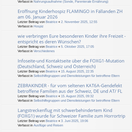
Verfasst in
Nahrungsaufnahme (Sonde, Parenterale Ernährung)
Eröffnung Kinderhospiz FLAMINGO in Fällanden ZH
am 06. Januar 2026
Letzter Beitrag von
Beatrice
«
2. November 2025, 12:55
Verfasst in
Hospiz
wie verbringen Eure besonderen Kinder ihre Freizeit -
entspricht es deren Wünschen?
Letzter Beitrag von
Beatrice
«
5. Oktober 2025, 17:05
Verfasst in
Verschiedenes
Infoseite-und Kontaktseite über die FOXG1-Mutation
(Deutschland, Schweiz und Österreich)
Letzter Beitrag von
Beatrice
«
15. August 2025, 22:35
Verfasst in
Selbsthilfegruppen und Dienstleistungen für betroffene Eltern
ZEBRAKINDER - für vom seltenen KAT6A-Gendefekt
betroffene Familien aus der Schweiz, DE und AT/ FL
Letzter Beitrag von
Beatrice
«
15. August 2025, 09:32
Verfasst in
Selbsthilfegruppen und Dienstleistungen für betroffene Eltern
Langstreckenflug mit schwerbehindertem Kind
(FOXG1) wurde für Schweizer Familie zum Horrortrip
Letzter Beitrag von
Beatrice
«
3. Juni 2025, 19:06
Verfasst in
Ausflüge und Reisen