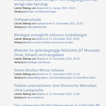
anregt oder beruhigt
Letzter Beitrag von
Beatrice
«
11. Januar 2023, 23:02
Verfasst in
Kinder mit Behinderungen
Orthesenschuhe
Letzter Beitrag von
matafarami
«
31. Dezember 2022, 15:53
Verfasst in
Hilfsmittel/Geräte
Blindspot ermöglicht inklusive Ausbildungen
Letzter Beitrag von
Beatrice
«
23. Dezember 2022, 20:55
Verfasst in
Wenn unsere Kinder erwachsen werden
Mietnetz für geländegängige Rollstühle JST Mountain
Drive, Schweiz wird ausgebaut
Letzter Beitrag von
Beatrice
«
23. Dezember 2022, 20:18
Verfasst in
Ausflüge und Reisen
Verein Morbus Wilson Schweiz
Letzter Beitrag von
Beatrice
«
17. Dezember 2022, 21:18
Verfasst in
Selbsthilfegruppen und Dienstleistungen für betroffene Eltern
Petition unterzeichnen: Eine Stimme für Menschen
ohne Lautsprache
Letzter Beitrag von
Beatrice
«
13. Dezember 2022, 21:00
Verfasst in
Verschiedenes
Das schweizerische Blindenmuseum in Zollikofen BE