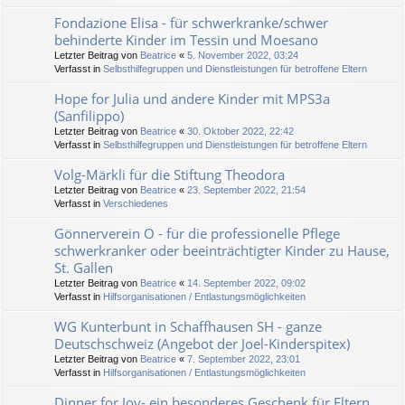
Fondazione Elisa - für schwerkranke/schwer
behinderte Kinder im Tessin und Moesano
Letzter Beitrag von
Beatrice
«
5. November 2022, 03:24
Verfasst in
Selbsthilfegruppen und Dienstleistungen für betroffene Eltern
Hope for Julia und andere Kinder mit MPS3a
(Sanfilippo)
Letzter Beitrag von
Beatrice
«
30. Oktober 2022, 22:42
Verfasst in
Selbsthilfegruppen und Dienstleistungen für betroffene Eltern
Volg-Märkli für die Stiftung Theodora
Letzter Beitrag von
Beatrice
«
23. September 2022, 21:54
Verfasst in
Verschiedenes
Gönnerverein O - für die professionelle Pflege
schwerkranker oder beeinträchtigter Kinder zu Hause,
St. Gallen
Letzter Beitrag von
Beatrice
«
14. September 2022, 09:02
Verfasst in
Hilfsorganisationen / Entlastungsmöglichkeiten
WG Kunterbunt in Schaffhausen SH - ganze
Deutschschweiz (Angebot der Joel-Kinderspitex)
Letzter Beitrag von
Beatrice
«
7. September 2022, 23:01
Verfasst in
Hilfsorganisationen / Entlastungsmöglichkeiten
Dinner for Joy- ein besonderes Geschenk für Eltern