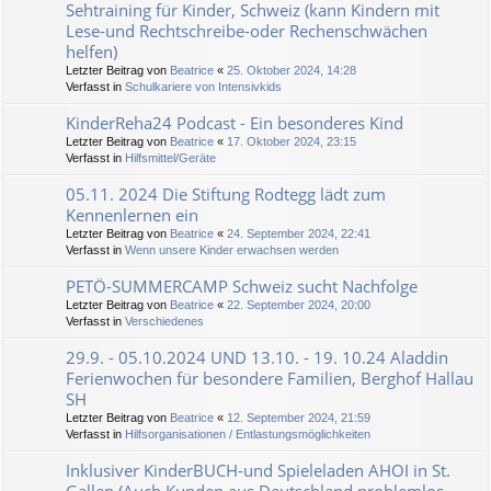
Sehtraining für Kinder, Schweiz (kann Kindern mit
Lese-und Rechtschreibe-oder Rechenschwächen
helfen)
Letzter Beitrag von
Beatrice
«
25. Oktober 2024, 14:28
Verfasst in
Schulkariere von Intensivkids
KinderReha24 Podcast - Ein besonderes Kind
Letzter Beitrag von
Beatrice
«
17. Oktober 2024, 23:15
Verfasst in
Hilfsmittel/Geräte
05.11. 2024 Die Stiftung Rodtegg lädt zum
Kennenlernen ein
Letzter Beitrag von
Beatrice
«
24. September 2024, 22:41
Verfasst in
Wenn unsere Kinder erwachsen werden
PETÖ-SUMMERCAMP Schweiz sucht Nachfolge
Letzter Beitrag von
Beatrice
«
22. September 2024, 20:00
Verfasst in
Verschiedenes
29.9. - 05.10.2024 UND 13.10. - 19. 10.24 Aladdin
Ferienwochen für besondere Familien, Berghof Hallau
SH
Letzter Beitrag von
Beatrice
«
12. September 2024, 21:59
Verfasst in
Hilfsorganisationen / Entlastungsmöglichkeiten
Inklusiver KinderBUCH-und Spieleladen AHOI in St.