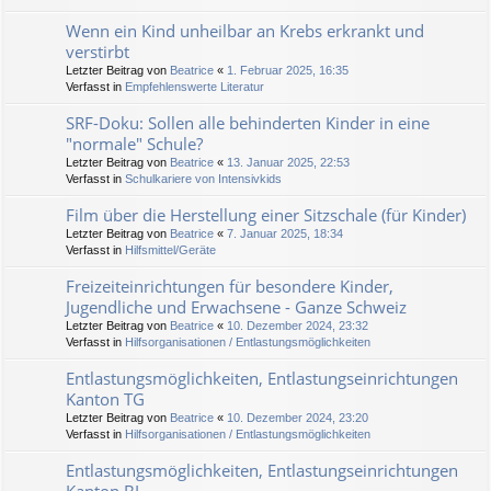
Wenn ein Kind unheilbar an Krebs erkrankt und
verstirbt
Letzter Beitrag von
Beatrice
«
1. Februar 2025, 16:35
Verfasst in
Empfehlenswerte Literatur
SRF-Doku: Sollen alle behinderten Kinder in eine
"normale" Schule?
Letzter Beitrag von
Beatrice
«
13. Januar 2025, 22:53
Verfasst in
Schulkariere von Intensivkids
Film über die Herstellung einer Sitzschale (für Kinder)
Letzter Beitrag von
Beatrice
«
7. Januar 2025, 18:34
Verfasst in
Hilfsmittel/Geräte
Freizeiteinrichtungen für besondere Kinder,
Jugendliche und Erwachsene - Ganze Schweiz
Letzter Beitrag von
Beatrice
«
10. Dezember 2024, 23:32
Verfasst in
Hilfsorganisationen / Entlastungsmöglichkeiten
Entlastungsmöglichkeiten, Entlastungseinrichtungen
Kanton TG
Letzter Beitrag von
Beatrice
«
10. Dezember 2024, 23:20
Verfasst in
Hilfsorganisationen / Entlastungsmöglichkeiten
Entlastungsmöglichkeiten, Entlastungseinrichtungen