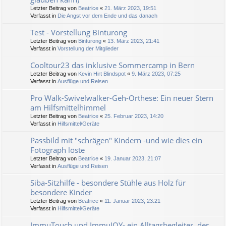
Letzter Beitrag von
Beatrice
«
21. März 2023, 19:51
Verfasst in
Die Angst vor dem Ende und das danach
Test - Vorstellung Binturong
Letzter Beitrag von
Binturong
«
13. März 2023, 21:41
Verfasst in
Vorstellung der Mitglieder
Cooltour23 das inklusive Sommercamp in Bern
Letzter Beitrag von
Kevin Hirt Blindspot
«
9. März 2023, 07:25
Verfasst in
Ausflüge und Reisen
Pro Walk-Swivelwalker-Geh-Orthese: Ein neuer Stern
am Hilfsmittelhimmel
Letzter Beitrag von
Beatrice
«
25. Februar 2023, 14:20
Verfasst in
Hilfsmittel/Geräte
Passbild mit "schrägen" Kindern -und wie dies ein
Fotograph löste
Letzter Beitrag von
Beatrice
«
19. Januar 2023, 21:07
Verfasst in
Ausflüge und Reisen
Siba-Sitzhilfe - besondere Stühle aus Holz für
besondere Kinder
Letzter Beitrag von
Beatrice
«
11. Januar 2023, 23:21
Verfasst in
Hilfsmittel/Geräte
ImmuTouch und ImmuJOY- ein Alltagsbegleiter, der