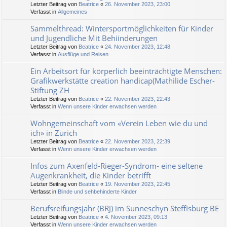
Letzter Beitrag von
Beatrice
«
26. November 2023, 23:00
Verfasst in
Allgemeines
Sammelthread: Wintersportmöglichkeiten für Kinder
und Jugendliche Mit Behiinderungen
Letzter Beitrag von
Beatrice
«
24. November 2023, 12:48
Verfasst in
Ausflüge und Reisen
Ein Arbeitsort für körperlich beeinträchtigte Menschen:
Grafikwerkstätte creation handicap(Mathilide Escher-
Stiftung ZH
Letzter Beitrag von
Beatrice
«
22. November 2023, 22:43
Verfasst in
Wenn unsere Kinder erwachsen werden
Wohngemeinschaft vom «Verein Leben wie du und
ich» in Zürich
Letzter Beitrag von
Beatrice
«
22. November 2023, 22:39
Verfasst in
Wenn unsere Kinder erwachsen werden
Infos zum Axenfeld-Rieger-Syndrom- eine seltene
Augenkrankheit, die Kinder betrifft
Letzter Beitrag von
Beatrice
«
19. November 2023, 22:45
Verfasst in
Blinde und sehbehinderte Kinder
Berufsreifungsjahr (BRJ) im Sunneschyn Steffisburg BE
Letzter Beitrag von
Beatrice
«
4. November 2023, 09:13
Verfasst in
Wenn unsere Kinder erwachsen werden