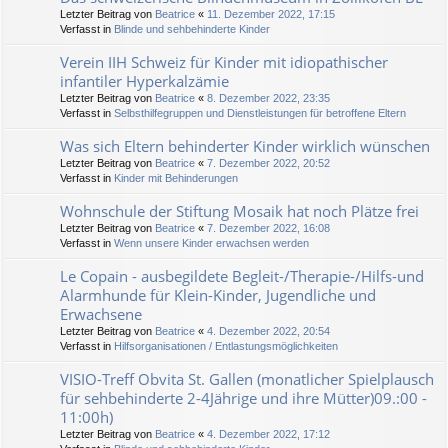
Letzter Beitrag von
Beatrice
«
11. Dezember 2022, 17:15
Verfasst in
Blinde und sehbehinderte Kinder
Verein IIH Schweiz für Kinder mit idiopathischer
infantiler Hyperkalzämie
Letzter Beitrag von
Beatrice
«
8. Dezember 2022, 23:35
Verfasst in
Selbsthilfegruppen und Dienstleistungen für betroffene Eltern
Was sich Eltern behinderter Kinder wirklich wünschen
Letzter Beitrag von
Beatrice
«
7. Dezember 2022, 20:52
Verfasst in
Kinder mit Behinderungen
Wohnschule der Stiftung Mosaik hat noch Plätze frei
Letzter Beitrag von
Beatrice
«
7. Dezember 2022, 16:08
Verfasst in
Wenn unsere Kinder erwachsen werden
Le Copain - ausbegildete Begleit-/Therapie-/Hilfs-und
Alarmhunde für Klein-Kinder, Jugendliche und
Erwachsene
Letzter Beitrag von
Beatrice
«
4. Dezember 2022, 20:54
Verfasst in
Hilfsorganisationen / Entlastungsmöglichkeiten
VISIO-Treff Obvita St. Gallen (monatlicher Spielplausch
für sehbehinderte 2-4Jährige und ihre Mütter)09.:00 -
11:00h)
Letzter Beitrag von
Beatrice
«
4. Dezember 2022, 17:12