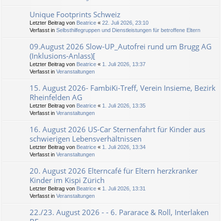
Unique Footprints Schweiz
Letzter Beitrag von
Beatrice
«
22. Juli 2026, 23:10
Verfasst in
Selbsthilfegruppen und Dienstleistungen für betroffene Eltern
09.August 2026 Slow-UP_Autofrei rund um Brugg AG
(Inklusions-Anlass)[
Letzter Beitrag von
Beatrice
«
1. Juli 2026, 13:37
Verfasst in
Veranstaltungen
15. August 2026- FambiKi-Treff, Verein Insieme, Bezirk
Rheinfelden AG
Letzter Beitrag von
Beatrice
«
1. Juli 2026, 13:35
Verfasst in
Veranstaltungen
16. August 2026 US-Car Sternenfahrt für Kinder aus
schwierigen Lebensverhältnissen
Letzter Beitrag von
Beatrice
«
1. Juli 2026, 13:34
Verfasst in
Veranstaltungen
20. August 2026 Elterncafé für Eltern herzkranker
Kinder im Kispi Zürich
Letzter Beitrag von
Beatrice
«
1. Juli 2026, 13:31
Verfasst in
Veranstaltungen
22./23. August 2026 - - 6. Pararace & Roll, Interlaken