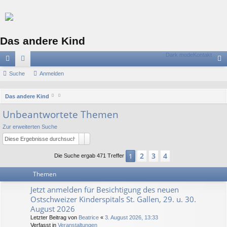
Das andere Kind
Dark mode
Kontakt
ch
Suche
or
Anmelden
n
ne
en
m
S
Das andere Kind
llz
el
u
Unbeantwortete Themen
c
ug
de
Zur erweiterten Suche
h
riff
n
Suche
Erweiterte Suche
e
2
3
4
1
Nächste
Die Suche ergab 471 Treffer
Themen
Jetzt anmelden für Besichtigung des neuen
Ostschweizer Kinderspitals St. Gallen, 29. u. 30.
August 2026
Letzter Beitrag von
Beatrice
«
3. August 2026, 13:33
Verfasst in
Veranstaltungen