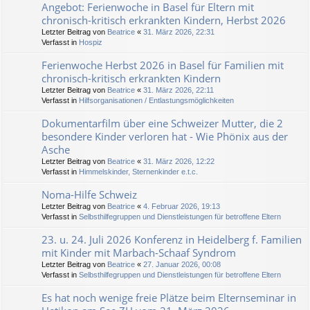
Angebot: Ferienwoche in Basel für Eltern mit
chronisch-kritisch erkrankten Kindern, Herbst 2026
Letzter Beitrag von
Beatrice
«
31. März 2026, 22:31
Verfasst in
Hospiz
Ferienwoche Herbst 2026 in Basel für Familien mit
chronisch-kritisch erkrankten Kindern
Letzter Beitrag von
Beatrice
«
31. März 2026, 22:11
Verfasst in
Hilfsorganisationen / Entlastungsmöglichkeiten
Dokumentarfilm über eine Schweizer Mutter, die 2
besondere Kinder verloren hat - Wie Phönix aus der
Asche
Letzter Beitrag von
Beatrice
«
31. März 2026, 12:22
Verfasst in
Himmelskinder, Sternenkinder e.t.c.
Noma-Hilfe Schweiz
Letzter Beitrag von
Beatrice
«
4. Februar 2026, 19:13
Verfasst in
Selbsthilfegruppen und Dienstleistungen für betroffene Eltern
23. u. 24. Juli 2026 Konferenz in Heidelberg f. Familien
mit Kinder mit Marbach-Schaaf Syndrom
Letzter Beitrag von
Beatrice
«
27. Januar 2026, 00:08
Verfasst in
Selbsthilfegruppen und Dienstleistungen für betroffene Eltern
Es hat noch wenige freie Plätze beim Elternseminar in