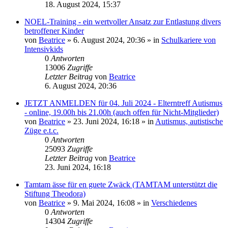
18. August 2024, 15:37
NOEL-Training - ein wertvoller Ansatz zur Entlastung divers
betroffener Kinder
von
Beatrice
» 6. August 2024, 20:36 » in
Schulkariere von
Intensivkids
0
Antworten
13006
Zugriffe
Letzter Beitrag
von
Beatrice
6. August 2024, 20:36
JETZT ANMELDEN für 04. Juli 2024 - Elterntreff Autismus
- online, 19.00h bis 21.00h (auch offen für Nicht-Mitglieder)
von
Beatrice
» 23. Juni 2024, 16:18 » in
Autismus, autistische
Züge e.t.c.
0
Antworten
25093
Zugriffe
Letzter Beitrag
von
Beatrice
23. Juni 2024, 16:18
Tamtam ässe für en guete Zwäck (TAMTAM unterstützt die
Stiftung Theodora)
von
Beatrice
» 9. Mai 2024, 16:08 » in
Verschiedenes
0
Antworten
14304
Zugriffe