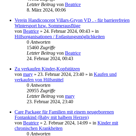
Letzter Beitrag
von
Beatrice
8. März 2024, 00:06
Verein Handiconcept Villars-Gryon VD . - für barrierefreien
Wintersport bzw. Sommerausflüge
von
Beatrice
» 24. Februar 2024, 00:43 » in
Hilfsorganisationen / Entlastungsmöglichkeiten
0
Antworten
15460
Zugriffe
Letzter Beitrag
von
Beatrice
24. Februar 2024, 00:43
Zu verkaufen Kinder-Kopfstützen
von
mary
» 23. Februar 2024, 23:40 » in
Kaufen und
verkaufen von Hilfsmittel
0
Antworten
20955
Zugriffe
Letzter Beitrag
von
mary
23. Februar 2024, 23:40
Care Package für Familien mit einem neugeborenen
Fontankind (Baby mit halbem Herzen)
von
Beatrice
» 2. Februar 2024, 14:09 » in
Kinder mit
chronischen Krankheiten
0
Antworten