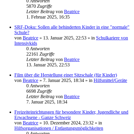
0
Antworten
5870
Zugriffe
Letzter Beitrag
von
Beatrice
1. Februar 2025, 16:35
SRF-Doku: Sollen alle behinderten Kinder in eine "normale"
Schule?
von
Beatrice
» 13. Januar 2025, 22:53 » in
Schulkariere von
Intensivkids
0
Antworten
22161
Zugriffe
Letzter Beitrag
von
Beatrice
13. Januar 2025, 22:53
Film über die Herstellung einer Sitzschale (für Kinder)
von
Beatrice
» 7. Januar 2025, 18:34 » in
Hilfsmittel/Geräte
0
Antworten
6698
Zugriffe
Letzter Beitrag
von
Beatrice
7. Januar 2025, 18:34
Freizeiteinrichtungen für besondere Kinder, Jugendliche und
Erwachsene - Ganze Schweiz
von
Beatrice
» 10. Dezember 2024, 23:32 » in
Hilfsorganisationen / Entlastungsmöglichkeiten
0
Antworten