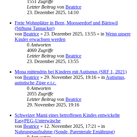
1551
Zugriffe
Letzter Beitrag
von
Beatrice
23. Dezember 2025, 14:10
Freie Wohnplätze in Bern, Moosseedorf und Bäriswil
(Stiftung Tannacker)
von
Beatrice
» 23. Dezember 2025, 13:55 » in
Wenn unsere
Kinder erwachsen werden
0
Antworten
4069
Zugriffe
Letzter Beitrag
von
Beatrice
23. Dezember 2025, 13:55
Mona mittendrin bei Kindern mit Autismus (SRF 1, 2021)
von
Beatrice
» 29. November 2025, 19:16 » in
Autismus,
autistische Züge e.t.c.
0
Antworten
2055
Zugriffe
Letzter Beitrag
von
Beatrice
29. November 2025, 19:16
Schweizer Mami eines betroffenen Kindes entwickelte
EasyPEG-Unterwäsche
von
Beatrice
» 12. November 2025, 17:21 » in
Nahrungsaufnahme (Sonde, Parenterale Ernährung)