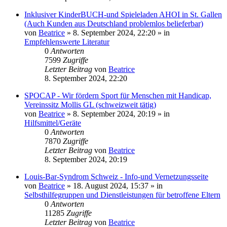
Inklusiver KinderBUCH-und Spieleladen AHOI in St. Gallen
(Auch Kunden aus Deutschland problemlos belieferbar)
von
Beatrice
» 8. September 2024, 22:20 » in
Empfehlenswerte Literatur
0
Antworten
7599
Zugriffe
Letzter Beitrag
von
Beatrice
8. September 2024, 22:20
SPOCAP - Wir fördern Sport für Menschen mit Handicap,
Vereinssitz Mollis GL (schweizweit tätig)
von
Beatrice
» 8. September 2024, 20:19 » in
Hilfsmittel/Geräte
0
Antworten
7870
Zugriffe
Letzter Beitrag
von
Beatrice
8. September 2024, 20:19
Louis-Bar-Syndrom Schweiz - Info-und Vernetzungsseite
von
Beatrice
» 18. August 2024, 15:37 » in
Selbsthilfegruppen und Dienstleistungen für betroffene Eltern
0
Antworten
11285
Zugriffe
Letzter Beitrag
von
Beatrice