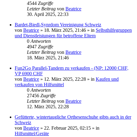
4544
Zugriffe
Letzter Beitrag
von
Beatrice
30. April 2025, 22:33
Bardet-Biedl-Synrdom Vereinigung Schweiz
von
Beatrice
» 18. März 2025, 21:46 » in
Selbsthilfegruppen
und Dienstleistungen für betroffene Eltern
0
Antworten
4947
Zugriffe
Letzter Beitrag
von
Beatrice
18. März 2025, 21:46
Fun2Go Parallel-Tandem zu verkaufen - (NP: 12000 CHF,
VP 6900 CHF
von
Beatrice
» 12. März 2025, 22:28 » in
Kaufen und
verkaufen von Hilfsmittel
0
Antworten
27456
Zugriffe
Letzter Beitrag
von
Beatrice
12. März 2025, 22:28
Gefütterte, wintertaugliche Orthesenschuhe gibts auch in der
Schweiz
von
Beatrice
» 22. Februar 2025, 02:15 » in
Hilfsmittel/Geräte