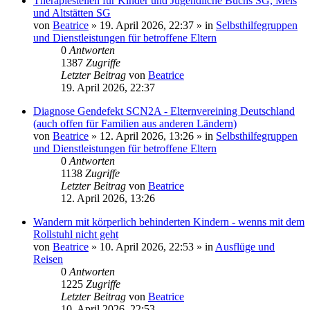
Therapiestellen für Kinder und Jugendliche Buchs SG, Mels
und Altstätten SG
von
Beatrice
» 19. April 2026, 22:37 » in
Selbsthilfegruppen
und Dienstleistungen für betroffene Eltern
0
Antworten
1387
Zugriffe
Letzter Beitrag
von
Beatrice
19. April 2026, 22:37
Diagnose Gendefekt SCN2A - Elternvereining Deutschland
(auch offen für Familien aus anderen Ländern)
von
Beatrice
» 12. April 2026, 13:26 » in
Selbsthilfegruppen
und Dienstleistungen für betroffene Eltern
0
Antworten
1138
Zugriffe
Letzter Beitrag
von
Beatrice
12. April 2026, 13:26
Wandern mit körperlich behinderten Kindern - wenns mit dem
Rollstuhl nicht geht
von
Beatrice
» 10. April 2026, 22:53 » in
Ausflüge und
Reisen
0
Antworten
1225
Zugriffe
Letzter Beitrag
von
Beatrice
10. April 2026, 22:53