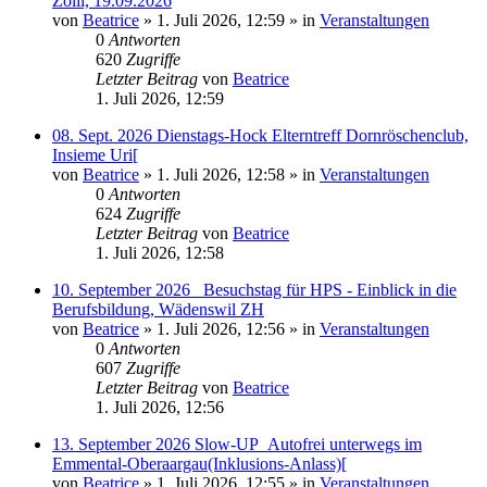
Zolli, 19.09.2026
von
Beatrice
» 1. Juli 2026, 12:59 » in
Veranstaltungen
0
Antworten
620
Zugriffe
Letzter Beitrag
von
Beatrice
1. Juli 2026, 12:59
08. Sept. 2026 Dienstags-Hock Elterntreff Dornröschenclub,
Insieme Uri[
von
Beatrice
» 1. Juli 2026, 12:58 » in
Veranstaltungen
0
Antworten
624
Zugriffe
Letzter Beitrag
von
Beatrice
1. Juli 2026, 12:58
10. September 2026_ Besuchstag für HPS - Einblick in die
Berufsbildung, Wädenswil ZH
von
Beatrice
» 1. Juli 2026, 12:56 » in
Veranstaltungen
0
Antworten
607
Zugriffe
Letzter Beitrag
von
Beatrice
1. Juli 2026, 12:56
13. September 2026 Slow-UP_Autofrei unterwegs im
Emmental-Oberaargau(Inklusions-Anlass)[
von
Beatrice
» 1. Juli 2026, 12:55 » in
Veranstaltungen