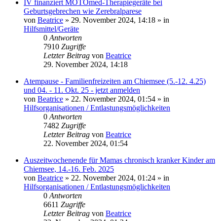
IV finanziert MOTOmed-Therapiegeräte bei
Geburtsgebrechen wie Zerebralparese
von
Beatrice
» 29. November 2024, 14:18 » in
Hilfsmittel/Geräte
0
Antworten
7910
Zugriffe
Letzter Beitrag
von
Beatrice
29. November 2024, 14:18
Atempause - Familienfreizeiten am Chiemsee (5.-12. 4.25)
und 04. - 11. Okt. 25 - jetzt anmelden
von
Beatrice
» 22. November 2024, 01:54 » in
Hilfsorganisationen / Entlastungsmöglichkeiten
0
Antworten
7482
Zugriffe
Letzter Beitrag
von
Beatrice
22. November 2024, 01:54
Auszeitwochenende für Mamas chronisch kranker Kinder am
Chiemsee, 14.-16. Feb. 2025
von
Beatrice
» 22. November 2024, 01:24 » in
Hilfsorganisationen / Entlastungsmöglichkeiten
0
Antworten
6611
Zugriffe
Letzter Beitrag
von
Beatrice