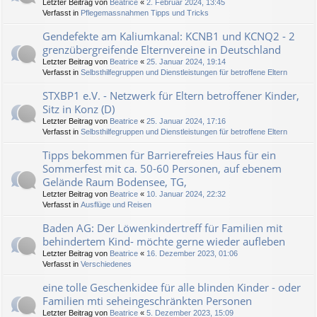
Letzter Beitrag von
Beatrice
«
2. Februar 2024, 13:45
Verfasst in
Pflegemassnahmen Tipps und Tricks
Gendefekte am Kaliumkanal: KCNB1 und KCNQ2 - 2
grenzübergreifende Elternvereine in Deutschland
Letzter Beitrag von
Beatrice
«
25. Januar 2024, 19:14
Verfasst in
Selbsthilfegruppen und Dienstleistungen für betroffene Eltern
STXBP1 e.V. - Netzwerk für Eltern betroffener Kinder,
Sitz in Konz (D)
Letzter Beitrag von
Beatrice
«
25. Januar 2024, 17:16
Verfasst in
Selbsthilfegruppen und Dienstleistungen für betroffene Eltern
Tipps bekommen für Barrierefreies Haus für ein
Sommerfest mit ca. 50-60 Personen, auf ebenem
Gelände Raum Bodensee, TG,
Letzter Beitrag von
Beatrice
«
10. Januar 2024, 22:32
Verfasst in
Ausflüge und Reisen
Baden AG: Der Löwenkindertreff für Familien mit
behindertem Kind- möchte gerne wieder aufleben
Letzter Beitrag von
Beatrice
«
16. Dezember 2023, 01:06
Verfasst in
Verschiedenes
eine tolle Geschenkidee für alle blinden Kinder - oder
Familien mti seheingeschränkten Personen
Letzter Beitrag von
Beatrice
«
5. Dezember 2023, 15:09