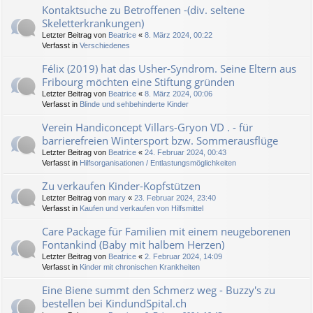
Kontaktsuche zu Betroffenen -(div. seltene
Skeletterkrankungen)
Letzter Beitrag von
Beatrice
«
8. März 2024, 00:22
Verfasst in
Verschiedenes
Félix (2019) hat das Usher-Syndrom. Seine Eltern aus
Fribourg möchten eine Stiftung gründen
Letzter Beitrag von
Beatrice
«
8. März 2024, 00:06
Verfasst in
Blinde und sehbehinderte Kinder
Verein Handiconcept Villars-Gryon VD . - für
barrierefreien Wintersport bzw. Sommerausflüge
Letzter Beitrag von
Beatrice
«
24. Februar 2024, 00:43
Verfasst in
Hilfsorganisationen / Entlastungsmöglichkeiten
Zu verkaufen Kinder-Kopfstützen
Letzter Beitrag von
mary
«
23. Februar 2024, 23:40
Verfasst in
Kaufen und verkaufen von Hilfsmittel
Care Package für Familien mit einem neugeborenen
Fontankind (Baby mit halbem Herzen)
Letzter Beitrag von
Beatrice
«
2. Februar 2024, 14:09
Verfasst in
Kinder mit chronischen Krankheiten
Eine Biene summt den Schmerz weg - Buzzy's zu
bestellen bei KindundSpital.ch