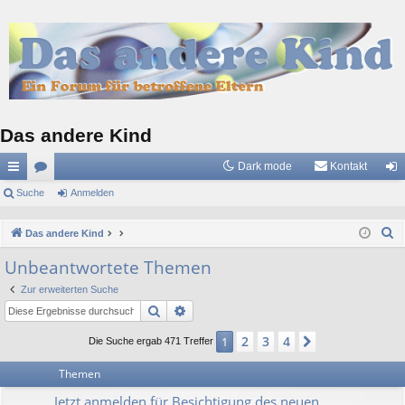
Das andere Kind
Dark mode
Kontakt
ch
Suche
or
Anmelden
n
ne
en
m
S
Das andere Kind
llz
el
u
Unbeantwortete Themen
c
ug
de
Zur erweiterten Suche
h
riff
n
Suche
Erweiterte Suche
e
2
3
4
1
Nächste
Die Suche ergab 471 Treffer
Themen
Jetzt anmelden für Besichtigung des neuen