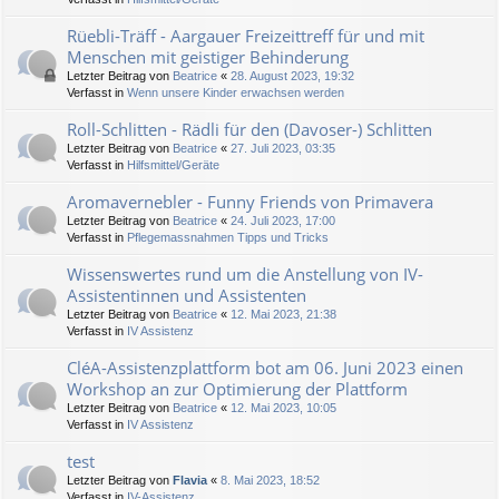
Rüebli-Träff - Aargauer Freizeittreff für und mit
Menschen mit geistiger Behinderung
Letzter Beitrag von
Beatrice
«
28. August 2023, 19:32
Verfasst in
Wenn unsere Kinder erwachsen werden
Roll-Schlitten - Rädli für den (Davoser-) Schlitten
Letzter Beitrag von
Beatrice
«
27. Juli 2023, 03:35
Verfasst in
Hilfsmittel/Geräte
Aromavernebler - Funny Friends von Primavera
Letzter Beitrag von
Beatrice
«
24. Juli 2023, 17:00
Verfasst in
Pflegemassnahmen Tipps und Tricks
Wissenswertes rund um die Anstellung von IV-
Assistentinnen und Assistenten
Letzter Beitrag von
Beatrice
«
12. Mai 2023, 21:38
Verfasst in
IV Assistenz
CléA-Assistenzplattform bot am 06. Juni 2023 einen
Workshop an zur Optimierung der Plattform
Letzter Beitrag von
Beatrice
«
12. Mai 2023, 10:05
Verfasst in
IV Assistenz
test
Letzter Beitrag von
Flavia
«
8. Mai 2023, 18:52
Verfasst in
IV-Assistenz