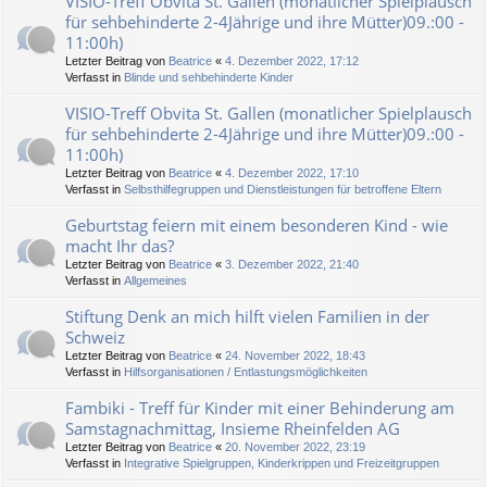
VISIO-Treff Obvita St. Gallen (monatlicher Spielplausch
für sehbehinderte 2-4Jährige und ihre Mütter)09.:00 -
11:00h)
Letzter Beitrag von
Beatrice
«
4. Dezember 2022, 17:12
Verfasst in
Blinde und sehbehinderte Kinder
VISIO-Treff Obvita St. Gallen (monatlicher Spielplausch
für sehbehinderte 2-4Jährige und ihre Mütter)09.:00 -
11:00h)
Letzter Beitrag von
Beatrice
«
4. Dezember 2022, 17:10
Verfasst in
Selbsthilfegruppen und Dienstleistungen für betroffene Eltern
Geburtstag feiern mit einem besonderen Kind - wie
macht Ihr das?
Letzter Beitrag von
Beatrice
«
3. Dezember 2022, 21:40
Verfasst in
Allgemeines
Stiftung Denk an mich hilft vielen Familien in der
Schweiz
Letzter Beitrag von
Beatrice
«
24. November 2022, 18:43
Verfasst in
Hilfsorganisationen / Entlastungsmöglichkeiten
Fambiki - Treff für Kinder mit einer Behinderung am
Samstagnachmittag, Insieme Rheinfelden AG
Letzter Beitrag von
Beatrice
«
20. November 2022, 23:19
Verfasst in
Integrative Spielgruppen, Kinderkrippen und Freizeitgruppen