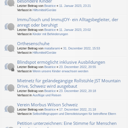
besondere Kinder
Letzter Beitrag von
Beatrice
«
11. Januar 2023, 23:21
Verfasst in
Hilfsmittel/Geräte
ImmuTouch und ImmuJOY- ein Alltagsbegleiter, der
anregt oder beruhigt
Letzter Beitrag von
Beatrice
«
11. Januar 2023, 23:02
Verfasst in
Kinder mit Behinderungen
Orthesenschuhe
Letzter Beitrag von
matafarami
«
31. Dezember 2022, 15:53
Verfasst in
Hilfsmittel/Geräte
Blindspot ermöglicht inklusive Ausbildungen
Letzter Beitrag von
Beatrice
«
23. Dezember 2022, 20:55
Verfasst in
Wenn unsere Kinder erwachsen werden
Mietnetz für geländegängige Rollstühle JST Mountain
Drive, Schweiz wird ausgebaut
Letzter Beitrag von
Beatrice
«
23. Dezember 2022, 20:18
Verfasst in
Ausflüge und Reisen
Verein Morbus Wilson Schweiz
Letzter Beitrag von
Beatrice
«
17. Dezember 2022, 21:18
Verfasst in
Selbsthilfegruppen und Dienstleistungen für betroffene Eltern
Petition unterzeichnen: Eine Stimme für Menschen