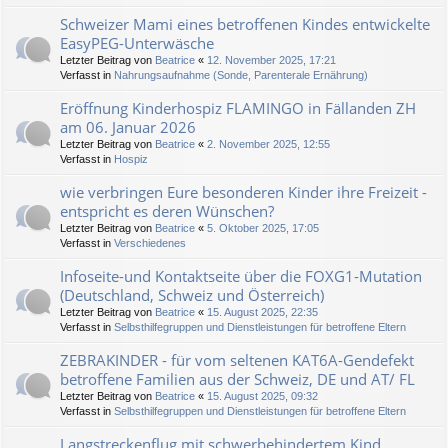
Schweizer Mami eines betroffenen Kindes entwickelte
EasyPEG-Unterwäsche
Letzter Beitrag von
Beatrice
«
12. November 2025, 17:21
Verfasst in
Nahrungsaufnahme (Sonde, Parenterale Ernährung)
Eröffnung Kinderhospiz FLAMINGO in Fällanden ZH
am 06. Januar 2026
Letzter Beitrag von
Beatrice
«
2. November 2025, 12:55
Verfasst in
Hospiz
wie verbringen Eure besonderen Kinder ihre Freizeit -
entspricht es deren Wünschen?
Letzter Beitrag von
Beatrice
«
5. Oktober 2025, 17:05
Verfasst in
Verschiedenes
Infoseite-und Kontaktseite über die FOXG1-Mutation
(Deutschland, Schweiz und Österreich)
Letzter Beitrag von
Beatrice
«
15. August 2025, 22:35
Verfasst in
Selbsthilfegruppen und Dienstleistungen für betroffene Eltern
ZEBRAKINDER - für vom seltenen KAT6A-Gendefekt
betroffene Familien aus der Schweiz, DE und AT/ FL
Letzter Beitrag von
Beatrice
«
15. August 2025, 09:32
Verfasst in
Selbsthilfegruppen und Dienstleistungen für betroffene Eltern
Langstreckenflug mit schwerbehindertem Kind