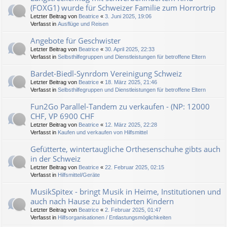
(FOXG1) wurde für Schweizer Familie zum Horrortrip
Letzter Beitrag von
Beatrice
«
3. Juni 2025, 19:06
Verfasst in
Ausflüge und Reisen
Angebote für Geschwister
Letzter Beitrag von
Beatrice
«
30. April 2025, 22:33
Verfasst in
Selbsthilfegruppen und Dienstleistungen für betroffene Eltern
Bardet-Biedl-Synrdom Vereinigung Schweiz
Letzter Beitrag von
Beatrice
«
18. März 2025, 21:46
Verfasst in
Selbsthilfegruppen und Dienstleistungen für betroffene Eltern
Fun2Go Parallel-Tandem zu verkaufen - (NP: 12000
CHF, VP 6900 CHF
Letzter Beitrag von
Beatrice
«
12. März 2025, 22:28
Verfasst in
Kaufen und verkaufen von Hilfsmittel
Gefütterte, wintertaugliche Orthesenschuhe gibts auch
in der Schweiz
Letzter Beitrag von
Beatrice
«
22. Februar 2025, 02:15
Verfasst in
Hilfsmittel/Geräte
MusikSpitex - bringt Musik in Heime, Institutionen und
auch nach Hause zu behinderten Kindern
Letzter Beitrag von
Beatrice
«
2. Februar 2025, 01:47
Verfasst in
Hilfsorganisationen / Entlastungsmöglichkeiten