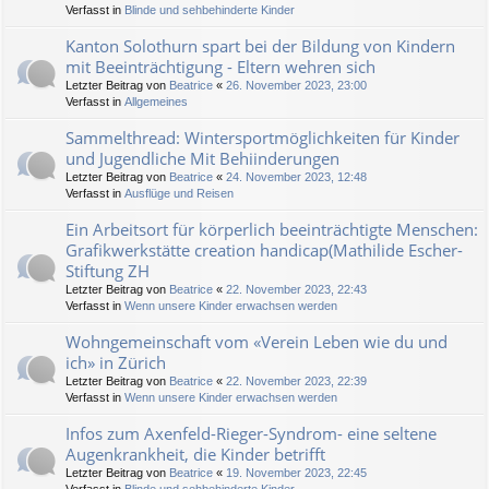
Verfasst in
Blinde und sehbehinderte Kinder
Kanton Solothurn spart bei der Bildung von Kindern
mit Beeinträchtigung - Eltern wehren sich
Letzter Beitrag von
Beatrice
«
26. November 2023, 23:00
Verfasst in
Allgemeines
Sammelthread: Wintersportmöglichkeiten für Kinder
und Jugendliche Mit Behiinderungen
Letzter Beitrag von
Beatrice
«
24. November 2023, 12:48
Verfasst in
Ausflüge und Reisen
Ein Arbeitsort für körperlich beeinträchtigte Menschen:
Grafikwerkstätte creation handicap(Mathilide Escher-
Stiftung ZH
Letzter Beitrag von
Beatrice
«
22. November 2023, 22:43
Verfasst in
Wenn unsere Kinder erwachsen werden
Wohngemeinschaft vom «Verein Leben wie du und
ich» in Zürich
Letzter Beitrag von
Beatrice
«
22. November 2023, 22:39
Verfasst in
Wenn unsere Kinder erwachsen werden
Infos zum Axenfeld-Rieger-Syndrom- eine seltene
Augenkrankheit, die Kinder betrifft
Letzter Beitrag von
Beatrice
«
19. November 2023, 22:45