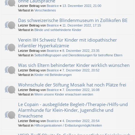
ohne Lautsprache
Letzter Beitrag von
Beatrice
«
13. Dezember 2022, 21:00
Verfasst in
Verschiedenes
Das schweizerische Blindenmuseum in Zollikofen BE
Letzter Beitrag von
Beatrice
«
11. Dezember 2022, 17:15
Verfasst in
Blinde und sehbehinderte Kinder
Verein IIH Schweiz für Kinder mit idiopathischer
infantiler Hyperkalzämie
Letzter Beitrag von
Beatrice
«
8. Dezember 2022, 23:35
Verfasst in
Selbsthilfegruppen und Dienstleistungen für betroffene Eltern
Was sich Eltern behinderter Kinder wirklich wünschen
Letzter Beitrag von
Beatrice
«
7. Dezember 2022, 20:52
Verfasst in
Kinder mit Behinderungen
Wohnschule der Stiftung Mosaik hat noch Plätze frei
Letzter Beitrag von
Beatrice
«
7. Dezember 2022, 16:08
Verfasst in
Wenn unsere Kinder erwachsen werden
Le Copain - ausbegildete Begleit-/Therapie-/Hilfs-und
Alarmhunde für Klein-Kinder, Jugendliche und
Erwachsene
Letzter Beitrag von
Beatrice
«
4. Dezember 2022, 20:54
Verfasst in
Hilfsorganisationen / Entlastungsmöglichkeiten