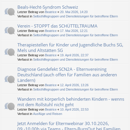
Beals-Hecht-Syndrom Schweiz
Letzter Beitrag von
Beatrice
«
20. Mai 2026, 14:20
Verfasst in
Selbsthilfegruppen und Dienstleistungen für betroffene Eltern
Verein - STOPPT das SCHÜTTELTRAUMA
Letzter Beitrag von
Beatrice
«
17. Mai 2026, 12:21
Verfasst in
Selbsthilfegruppen und Dienstleistungen für betroffene Eltern
Therapiestellen für Kinder und Jugendliche Buchs SG,
Mels und Altstätten SG
Letzter Beitrag von
Beatrice
«
19. April 2026, 22:37
Verfasst in
Selbsthilfegruppen und Dienstleistungen für betroffene Eltern
Diagnose Gendefekt SCN2A - Elternvereining
Deutschland (auch offen für Familien aus anderen
Ländern)
Letzter Beitrag von
Beatrice
«
12. April 2026, 13:26
Verfasst in
Selbsthilfegruppen und Dienstleistungen für betroffene Eltern
Wandern mit körperlich behinderten Kindern - wenns
mit dem Rollstuhl nicht geht
Letzter Beitrag von
Beatrice
«
10. April 2026, 22:53
Verfasst in
Ausflüge und Reisen
Jetzt Anmelden für Elternwebinar 30.10.2026,
09.-10.00h via Teams - Eltern-BurnOut bei Familien