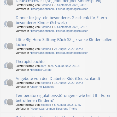
Deutschschweiz (Angebot der Joel-Kinderspitex)
Letzter Beitrag von
Beatrice
«
7. September 2022, 23:01
Verfasst in
Hilfsorganisationen / Entlastungsmöglichkeiten
Dinner for Joy- ein besonderes Geschenk für Eltern
besonderer Kinder (Schweiz)
Letzter Beitrag von
Beatrice
«
4. September 2022, 22:07
Verfasst in
Hilfsorganisationen / Entlastungsmöglichkeiten
Little Big Hero Stiftung Bäch SZ _ kranke Kinder sollen
lachen
Letzter Beitrag von
Beatrice
«
27. August 2022, 00:43
Verfasst in
Hilfsorganisationen / Entlastungsmöglichkeiten
Therapieleuchte
Letzter Beitrag von
caro-
«
25. August 2022, 23:13
Verfasst in
Hilfsmittel/Geräte
Angebote von den Diabetes-Kids (Deutschland)
Letzter Beitrag von
Beatrice
«
17. August 2022, 09:43
Verfasst in
Kinder mit Diabetes
Temperaturregulationsstörungen - wie helft Ihr Euren
betroffenen Kindern?
Letzter Beitrag von
Beatrice
«
5. August 2022, 17:57
Verfasst in
Pflegemassnahmen Tipps und Tricks