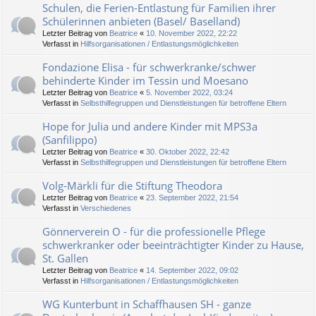
Schulen, die Ferien-Entlastung für Familien ihrer
Schülerinnen anbieten (Basel/ Baselland)
Letzter Beitrag von
Beatrice
«
10. November 2022, 22:22
Verfasst in
Hilfsorganisationen / Entlastungsmöglichkeiten
Fondazione Elisa - für schwerkranke/schwer
behinderte Kinder im Tessin und Moesano
Letzter Beitrag von
Beatrice
«
5. November 2022, 03:24
Verfasst in
Selbsthilfegruppen und Dienstleistungen für betroffene Eltern
Hope for Julia und andere Kinder mit MPS3a
(Sanfilippo)
Letzter Beitrag von
Beatrice
«
30. Oktober 2022, 22:42
Verfasst in
Selbsthilfegruppen und Dienstleistungen für betroffene Eltern
Volg-Märkli für die Stiftung Theodora
Letzter Beitrag von
Beatrice
«
23. September 2022, 21:54
Verfasst in
Verschiedenes
Gönnerverein O - für die professionelle Pflege
schwerkranker oder beeinträchtigter Kinder zu Hause,
St. Gallen
Letzter Beitrag von
Beatrice
«
14. September 2022, 09:02
Verfasst in
Hilfsorganisationen / Entlastungsmöglichkeiten
WG Kunterbunt in Schaffhausen SH - ganze