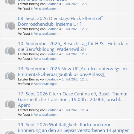
Letzter Beitrag von
Beatrice
«
1. Juli 2026, 12:59
Verfasst in
Veranstaltungen
08. Sept. 2026 Dienstags-Hock Elterntreff
Dornröschenclub, Insieme Uri[
Letzter Beitrag von
Beatrice
«
1. Juli 2026, 12:58
Verfasst in
Veranstaltungen
10. September 2026_ Besuchstag für HPS - Einblick in
die Berufsbildung, Wädenswil ZH
Letzter Beitrag von
Beatrice
«
1. Juli 2026, 12:56
Verfasst in
Veranstaltungen
13. September 2026 Slow-UP_Autofrei unterwegs im
Emmental-Oberaargau(Inklusions-Anlass)[
Letzter Beitrag von
Beatrice
«
1. Juli 2026, 12:55
Verfasst in
Veranstaltungen
17. Sept. 2026 Eltern-Oase Cantina e9, Basel, Thema:
Ganzheitliche Transition , 19.00h - 20.00h, anschl.
Apéro
Letzter Beitrag von
Beatrice
«
1. Juli 2026, 12:54
Verfasst in
Veranstaltungen
19. Sept. 2026:Wohltätigkeits-Kartrennen zur
Erinnerung an den an Sepsis verstorbenen 14.jährigen