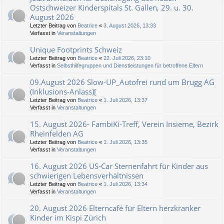
Ostschweizer Kinderspitals St. Gallen, 29. u. 30.
August 2026
Letzter Beitrag von
Beatrice
«
3. August 2026, 13:33
Verfasst in
Veranstaltungen
Unique Footprints Schweiz
Letzter Beitrag von
Beatrice
«
22. Juli 2026, 23:10
Verfasst in
Selbsthilfegruppen und Dienstleistungen für betroffene Eltern
09.August 2026 Slow-UP_Autofrei rund um Brugg AG
(Inklusions-Anlass)[
Letzter Beitrag von
Beatrice
«
1. Juli 2026, 13:37
Verfasst in
Veranstaltungen
15. August 2026- FambiKi-Treff, Verein Insieme, Bezirk
Rheinfelden AG
Letzter Beitrag von
Beatrice
«
1. Juli 2026, 13:35
Verfasst in
Veranstaltungen
16. August 2026 US-Car Sternenfahrt für Kinder aus
schwierigen Lebensverhältnissen
Letzter Beitrag von
Beatrice
«
1. Juli 2026, 13:34
Verfasst in
Veranstaltungen
20. August 2026 Elterncafé für Eltern herzkranker
Kinder im Kispi Zürich