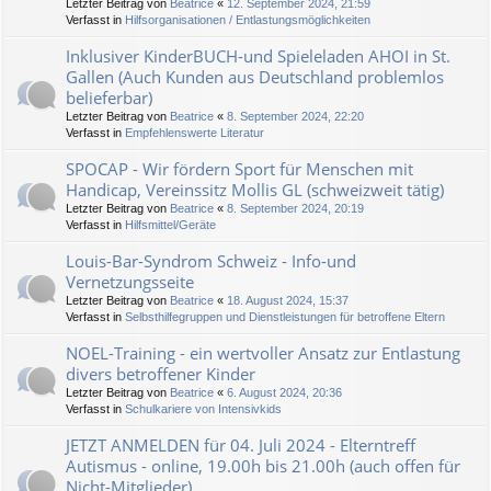
Letzter Beitrag von
Beatrice
«
12. September 2024, 21:59
Verfasst in
Hilfsorganisationen / Entlastungsmöglichkeiten
Inklusiver KinderBUCH-und Spieleladen AHOI in St.
Gallen (Auch Kunden aus Deutschland problemlos
belieferbar)
Letzter Beitrag von
Beatrice
«
8. September 2024, 22:20
Verfasst in
Empfehlenswerte Literatur
SPOCAP - Wir fördern Sport für Menschen mit
Handicap, Vereinssitz Mollis GL (schweizweit tätig)
Letzter Beitrag von
Beatrice
«
8. September 2024, 20:19
Verfasst in
Hilfsmittel/Geräte
Louis-Bar-Syndrom Schweiz - Info-und
Vernetzungsseite
Letzter Beitrag von
Beatrice
«
18. August 2024, 15:37
Verfasst in
Selbsthilfegruppen und Dienstleistungen für betroffene Eltern
NOEL-Training - ein wertvoller Ansatz zur Entlastung
divers betroffener Kinder
Letzter Beitrag von
Beatrice
«
6. August 2024, 20:36
Verfasst in
Schulkariere von Intensivkids
JETZT ANMELDEN für 04. Juli 2024 - Elterntreff
Autismus - online, 19.00h bis 21.00h (auch offen für
Nicht-Mitglieder)