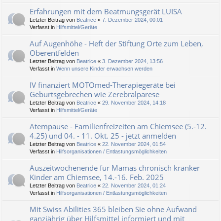
Erfahrungen mit dem Beatmungsgerät LUISA
Letzter Beitrag von
Beatrice
«
7. Dezember 2024, 00:01
Verfasst in
Hilfsmittel/Geräte
Auf Augenhöhe - Heft der Stiftung Orte zum Leben,
Oberentfelden
Letzter Beitrag von
Beatrice
«
3. Dezember 2024, 13:56
Verfasst in
Wenn unsere Kinder erwachsen werden
IV finanziert MOTOmed-Therapiegeräte bei
Geburtsgebrechen wie Zerebralparese
Letzter Beitrag von
Beatrice
«
29. November 2024, 14:18
Verfasst in
Hilfsmittel/Geräte
Atempause - Familienfreizeiten am Chiemsee (5.-12.
4.25) und 04. - 11. Okt. 25 - jetzt anmelden
Letzter Beitrag von
Beatrice
«
22. November 2024, 01:54
Verfasst in
Hilfsorganisationen / Entlastungsmöglichkeiten
Auszeitwochenende für Mamas chronisch kranker
Kinder am Chiemsee, 14.-16. Feb. 2025
Letzter Beitrag von
Beatrice
«
22. November 2024, 01:24
Verfasst in
Hilfsorganisationen / Entlastungsmöglichkeiten
Mit Swiss Abilities 365 bleiben Sie ohne Aufwand
ganzjährig über Hilfsmittel informiert und mit