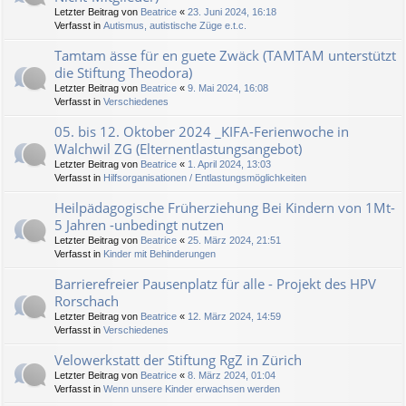
Letzter Beitrag von
Beatrice
«
23. Juni 2024, 16:18
Verfasst in
Autismus, autistische Züge e.t.c.
Tamtam ässe für en guete Zwäck (TAMTAM unterstützt
die Stiftung Theodora)
Letzter Beitrag von
Beatrice
«
9. Mai 2024, 16:08
Verfasst in
Verschiedenes
05. bis 12. Oktober 2024 _KIFA-Ferienwoche in
Walchwil ZG (Elternentlastungsangebot)
Letzter Beitrag von
Beatrice
«
1. April 2024, 13:03
Verfasst in
Hilfsorganisationen / Entlastungsmöglichkeiten
Heilpädagogische Früherziehung Bei Kindern von 1Mt-
5 Jahren -unbedingt nutzen
Letzter Beitrag von
Beatrice
«
25. März 2024, 21:51
Verfasst in
Kinder mit Behinderungen
Barrierefreier Pausenplatz für alle - Projekt des HPV
Rorschach
Letzter Beitrag von
Beatrice
«
12. März 2024, 14:59
Verfasst in
Verschiedenes
Velowerkstatt der Stiftung RgZ in Zürich
Letzter Beitrag von
Beatrice
«
8. März 2024, 01:04
Verfasst in
Wenn unsere Kinder erwachsen werden