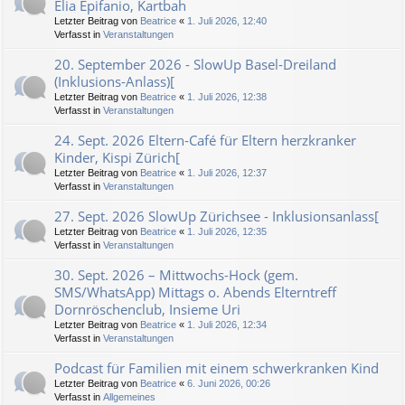
Elia Epifanio, Kartbah
Letzter Beitrag von
Beatrice
«
1. Juli 2026, 12:40
Verfasst in
Veranstaltungen
20. September 2026 - SlowUp Basel-Dreiland
(Inklusions-Anlass)[
Letzter Beitrag von
Beatrice
«
1. Juli 2026, 12:38
Verfasst in
Veranstaltungen
24. Sept. 2026 Eltern-Café für Eltern herzkranker
Kinder, Kispi Zürich[
Letzter Beitrag von
Beatrice
«
1. Juli 2026, 12:37
Verfasst in
Veranstaltungen
27. Sept. 2026 SlowUp Zürichsee - Inklusionsanlass[
Letzter Beitrag von
Beatrice
«
1. Juli 2026, 12:35
Verfasst in
Veranstaltungen
30. Sept. 2026 – Mittwochs-Hock (gem.
SMS/WhatsApp) Mittags o. Abends Elterntreff
Dornröschenclub, Insieme Uri
Letzter Beitrag von
Beatrice
«
1. Juli 2026, 12:34
Verfasst in
Veranstaltungen
Podcast für Familien mit einem schwerkranken Kind
Letzter Beitrag von
Beatrice
«
6. Juni 2026, 00:26
Verfasst in
Allgemeines