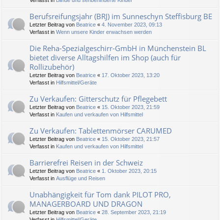
Verfasst in
Blinde und sehbehinderte Kinder
Berufsreifungsjahr (BRJ) im Sunneschyn Steffisburg BE
Letzter Beitrag von
Beatrice
«
4. November 2023, 09:13
Verfasst in
Wenn unsere Kinder erwachsen werden
Die Reha-Spezialgeschirr-GmbH in Münchenstein BL
bietet diverse Alltagshilfen im Shop (auch für
Rollizubehör)
Letzter Beitrag von
Beatrice
«
17. Oktober 2023, 13:20
Verfasst in
Hilfsmittel/Geräte
Zu Verkaufen: Gitterschutz für Pflegebett
Letzter Beitrag von
Beatrice
«
15. Oktober 2023, 21:59
Verfasst in
Kaufen und verkaufen von Hilfsmittel
Zu Verkaufen: Tablettenmörser CARUMED
Letzter Beitrag von
Beatrice
«
15. Oktober 2023, 21:57
Verfasst in
Kaufen und verkaufen von Hilfsmittel
Barrierefrei Reisen in der Schweiz
Letzter Beitrag von
Beatrice
«
1. Oktober 2023, 20:15
Verfasst in
Ausflüge und Reisen
Unabhängigkeit für Tom dank PILOT PRO,
MANAGERBOARD UND DRAGON
Letzter Beitrag von
Beatrice
«
28. September 2023, 21:19
Verfasst in
Hilfsmittel/Geräte