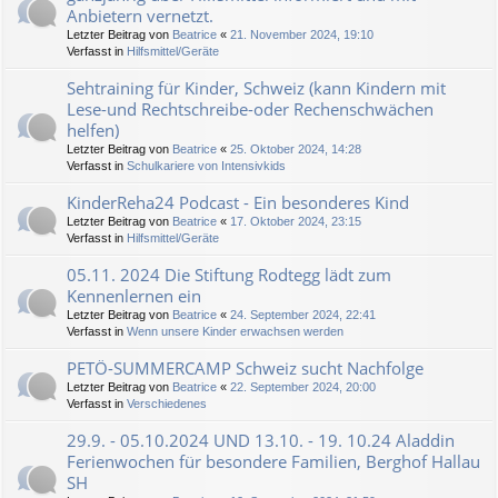
Anbietern vernetzt.
Letzter Beitrag von
Beatrice
«
21. November 2024, 19:10
Verfasst in
Hilfsmittel/Geräte
Sehtraining für Kinder, Schweiz (kann Kindern mit
Lese-und Rechtschreibe-oder Rechenschwächen
helfen)
Letzter Beitrag von
Beatrice
«
25. Oktober 2024, 14:28
Verfasst in
Schulkariere von Intensivkids
KinderReha24 Podcast - Ein besonderes Kind
Letzter Beitrag von
Beatrice
«
17. Oktober 2024, 23:15
Verfasst in
Hilfsmittel/Geräte
05.11. 2024 Die Stiftung Rodtegg lädt zum
Kennenlernen ein
Letzter Beitrag von
Beatrice
«
24. September 2024, 22:41
Verfasst in
Wenn unsere Kinder erwachsen werden
PETÖ-SUMMERCAMP Schweiz sucht Nachfolge
Letzter Beitrag von
Beatrice
«
22. September 2024, 20:00
Verfasst in
Verschiedenes
29.9. - 05.10.2024 UND 13.10. - 19. 10.24 Aladdin
Ferienwochen für besondere Familien, Berghof Hallau
SH