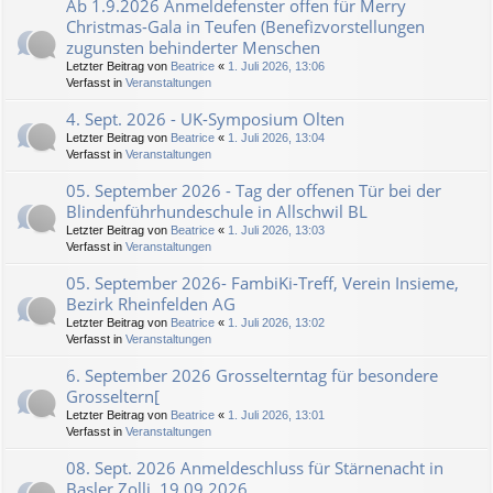
Ab 1.9.2026 Anmeldefenster offen für Merry
Christmas-Gala in Teufen (Benefizvorstellungen
zugunsten behinderter Menschen
Letzter Beitrag von
Beatrice
«
1. Juli 2026, 13:06
Verfasst in
Veranstaltungen
4. Sept. 2026 - UK-Symposium Olten
Letzter Beitrag von
Beatrice
«
1. Juli 2026, 13:04
Verfasst in
Veranstaltungen
05. September 2026 - Tag der offenen Tür bei der
Blindenführhundeschule in Allschwil BL
Letzter Beitrag von
Beatrice
«
1. Juli 2026, 13:03
Verfasst in
Veranstaltungen
05. September 2026- FambiKi-Treff, Verein Insieme,
Bezirk Rheinfelden AG
Letzter Beitrag von
Beatrice
«
1. Juli 2026, 13:02
Verfasst in
Veranstaltungen
6. September 2026 Grosselterntag für besondere
Grosseltern[
Letzter Beitrag von
Beatrice
«
1. Juli 2026, 13:01
Verfasst in
Veranstaltungen
08. Sept. 2026 Anmeldeschluss für Stärnenacht in
Basler Zolli, 19.09.2026