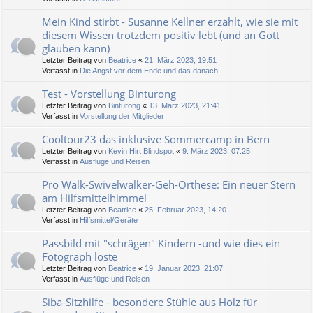
Mein Kind stirbt - Susanne Kellner erzählt, wie sie mit
diesem Wissen trotzdem positiv lebt (und an Gott
glauben kann)
Letzter Beitrag von
Beatrice
«
21. März 2023, 19:51
Verfasst in
Die Angst vor dem Ende und das danach
Test - Vorstellung Binturong
Letzter Beitrag von
Binturong
«
13. März 2023, 21:41
Verfasst in
Vorstellung der Mitglieder
Cooltour23 das inklusive Sommercamp in Bern
Letzter Beitrag von
Kevin Hirt Blindspot
«
9. März 2023, 07:25
Verfasst in
Ausflüge und Reisen
Pro Walk-Swivelwalker-Geh-Orthese: Ein neuer Stern
am Hilfsmittelhimmel
Letzter Beitrag von
Beatrice
«
25. Februar 2023, 14:20
Verfasst in
Hilfsmittel/Geräte
Passbild mit "schrägen" Kindern -und wie dies ein
Fotograph löste
Letzter Beitrag von
Beatrice
«
19. Januar 2023, 21:07
Verfasst in
Ausflüge und Reisen
Siba-Sitzhilfe - besondere Stühle aus Holz für