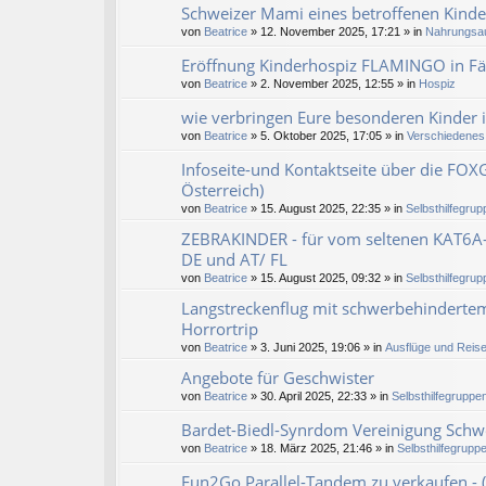
Schweizer Mami eines betroffenen Kind
von
Beatrice
» 12. November 2025, 17:21 » in
Nahrungsau
Eröffnung Kinderhospiz FLAMINGO in Fä
von
Beatrice
» 2. November 2025, 12:55 » in
Hospiz
wie verbringen Eure besonderen Kinder i
von
Beatrice
» 5. Oktober 2025, 17:05 » in
Verschiedenes
Infoseite-und Kontaktseite über die FO
Österreich)
von
Beatrice
» 15. August 2025, 22:35 » in
Selbsthilfegrup
ZEBRAKINDER - für vom seltenen KAT6A-G
DE und AT/ FL
von
Beatrice
» 15. August 2025, 09:32 » in
Selbsthilfegrup
Langstreckenflug mit schwerbehinderte
Horrortrip
von
Beatrice
» 3. Juni 2025, 19:06 » in
Ausflüge und Reis
Angebote für Geschwister
von
Beatrice
» 30. April 2025, 22:33 » in
Selbsthilfegruppen
Bardet-Biedl-Synrdom Vereinigung Schw
von
Beatrice
» 18. März 2025, 21:46 » in
Selbsthilfegruppe
Fun2Go Parallel-Tandem zu verkaufen -