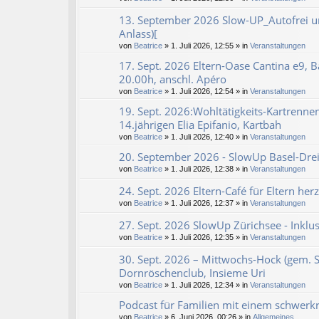
13. September 2026 Slow-UP_Autofrei u
Anlass)[
von
Beatrice
» 1. Juli 2026, 12:55 » in
Veranstaltungen
17. Sept. 2026 Eltern-Oase Cantina e9, B
20.00h, anschl. Apéro
von
Beatrice
» 1. Juli 2026, 12:54 » in
Veranstaltungen
19. Sept. 2026:Wohltätigkeits-Kartrenne
14.jährigen Elia Epifanio, Kartbah
von
Beatrice
» 1. Juli 2026, 12:40 » in
Veranstaltungen
20. September 2026 - SlowUp Basel-Dreil
von
Beatrice
» 1. Juli 2026, 12:38 » in
Veranstaltungen
24. Sept. 2026 Eltern-Café für Eltern her
von
Beatrice
» 1. Juli 2026, 12:37 » in
Veranstaltungen
27. Sept. 2026 SlowUp Zürichsee - Inklu
von
Beatrice
» 1. Juli 2026, 12:35 » in
Veranstaltungen
30. Sept. 2026 – Mittwochs-Hock (gem. 
Dornröschenclub, Insieme Uri
von
Beatrice
» 1. Juli 2026, 12:34 » in
Veranstaltungen
Podcast für Familien mit einem schwerk
von
Beatrice
» 6. Juni 2026, 00:26 » in
Allgemeines