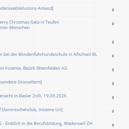
densee(Inklusions-Anlass)[
0
erry Christmas-Gala in Teufen
0
erter Menschen
0
r bei der Blindenführhundeschule in Allschwil BL
0
in Insieme, Bezirk Rheinfelden AG
0
esondere Grosseltern[
0
nacht in Basler Zolli, 19.09.2026
0
ff Dornröschenclub, Insieme Uri[
0
- Einblick in die Berufsbildung, Wädenswil ZH
0