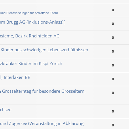
0
und Dienstleistungen für betroffene Eltern
m Brugg AG (Inklusions-Anlass)[
0
Insieme, Bezirk Rheinfelden AG
0
 Kinder aus schwierigen Lebensverhältnissen
0
rzkranker Kinder im Kispi Zürich
0
l, Interlaken BE
0
 Grosselterntag für besondere Grosseltern,
0
ichsee
0
und Zugersee (Veranstaltung in Abklärung)
0