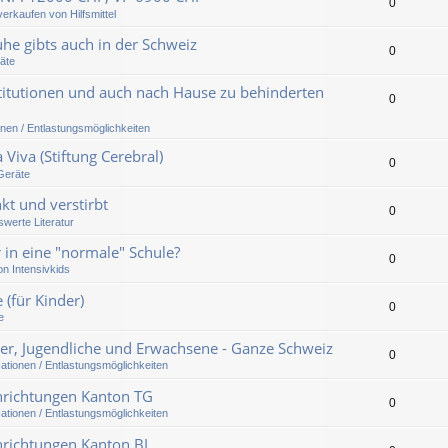
0
erkaufen von Hilfsmittel
uhe gibts auch in der Schweiz
0
räte
stitutionen und auch nach Hause zu behinderten
0
onen / Entlastungsmöglichkeiten
 Viva (Stiftung Cerebral)
0
/Geräte
kt und verstirbt
0
werte Literatur
 in eine "normale" Schule?
0
on Intensivkids
 (für Kinder)
0
e
der, Jugendliche und Erwachsene - Ganze Schweiz
0
sationen / Entlastungsmöglichkeiten
inrichtungen Kanton TG
0
sationen / Entlastungsmöglichkeiten
inrichtungen Kanton BL