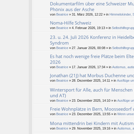
Dokumentarfilm über eine Schweizer Mutt
Phönix aus der Asche
von
Beatrice
» 31. März 2026, 12:22 » in
Himmelskinder, S
Noma-Hilfe Schweiz
von
Beatrice
» 4. Februar 2026, 19:13 » in
Selbsthilfegrup
23. u. 24. Juli 2026 Konferenz in Heidel
Syndrom
von
Beatrice
» 27. Januar 2026, 00:08 » in
Selbsthilfegrup
Es hat noch wenige freie Plätze beim El
2026
von
Beatrice
» 17. Januar 2026, 17:34 » in
Autismus, autis
Jonathan (21J) hat Morbus Duchenne und
von
Beatrice
» 28. Dezember 2025, 14:11 » in
Ausflüge u
Wintersport für Alle, auch für Menschen 
und AT)
von
Beatrice
» 23. Dezember 2025, 14:10 » in
Ausflüge u
Freie Wohnplätze in Bern, Moosseedorf u
von
Beatrice
» 23. Dezember 2025, 13:55 » in
Wenn unser
Mona mittendrin bei Kindern mit Autism
von
Beatrice
» 29. November 2025, 19:16 » in
Autismus, a