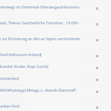
nterwegs im Emmental-Oberaargau(Inklusions-
0
asel, Thema: Ganzheitliche Transition , 19.00h -
0
n zur Erinnerung an den an Sepsis verstorbenen
0
and (Inklusions-Anlass)[
0
zkranker Kinder, Kispi Zürich[
0
sionsanlass[
0
SMS/WhatsApp) Mittags o. Abends Elterntreff
0
ranken Kind
0