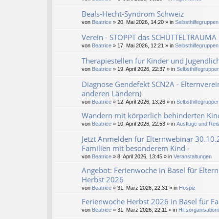
Beals-Hecht-Syndrom Schweiz
von
Beatrice
» 20. Mai 2026, 14:20 » in
Selbsthilfegruppen
Verein - STOPPT das SCHÜTTELTRAUMA
von
Beatrice
» 17. Mai 2026, 12:21 » in
Selbsthilfegruppen
Therapiestellen für Kinder und Jugendlic
von
Beatrice
» 19. April 2026, 22:37 » in
Selbsthilfegruppen
Diagnose Gendefekt SCN2A - Elternverein
anderen Ländern)
von
Beatrice
» 12. April 2026, 13:26 » in
Selbsthilfegruppen
Wandern mit körperlich behinderten Kind
von
Beatrice
» 10. April 2026, 22:53 » in
Ausflüge und Rei
Jetzt Anmelden für Elternwebinar 30.10.
Familien mit besonderem Kind -
von
Beatrice
» 8. April 2026, 13:45 » in
Veranstaltungen
Angebot: Ferienwoche in Basel für Eltern
Herbst 2026
von
Beatrice
» 31. März 2026, 22:31 » in
Hospiz
Ferienwoche Herbst 2026 in Basel für Fa
von
Beatrice
» 31. März 2026, 22:11 » in
Hilfsorganisation