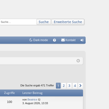
Suche
Erweiterte Suche
Dark mode
S
Kontakt
FA
n
Q
m
el
de
n
2
3
4
1
Nächste
Die Suche ergab 471 Treffer
Zugriffe
Letzter Beitrag
von
Beatrice
100
3. August 2026, 13:33