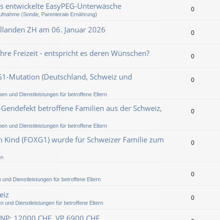
es entwickelte EasyPEG-Unterwäsche
0
fnahme (Sonde, Parenterale Ernährung)
llanden ZH am 06. Januar 2026
0
hre Freizeit - entspricht es deren Wünschen?
0
XG1-Mutation (Deutschland, Schweiz und
0
pen und Dienstleistungen für betroffene Eltern
endefekt betroffene Familien aus der Schweiz,
0
pen und Dienstleistungen für betroffene Eltern
m Kind (FOXG1) wurde für Schweizer Familie zum
0
en
0
 und Dienstleistungen für betroffene Eltern
eiz
0
n und Dienstleistungen für betroffene Eltern
 (NP: 12000 CHF, VP 6900 CHF