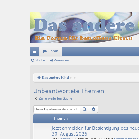
Foren
ch
Suche
Anmelden
ne
Das andere Kind
llz
ug
Unbeantwortete Themen
riff
Zur erweiterten Suche
Suche
Erweiterte Suche
Themen
Jetzt anmelden für Besichtigung des neue
30. August 2026