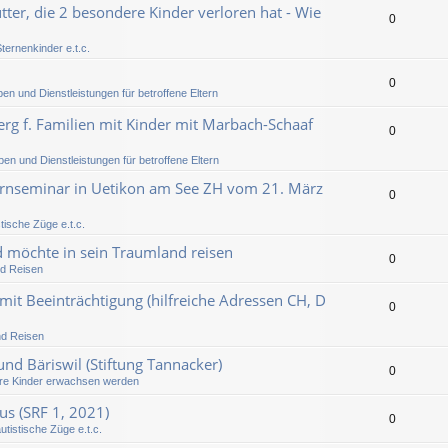
er, die 2 besondere Kinder verloren hat - Wie
0
ternenkinder e.t.c.
0
pen und Dienstleistungen für betroffene Eltern
berg f. Familien mit Kinder mit Marbach-Schaaf
0
pen und Dienstleistungen für betroffene Eltern
ternseminar in Uetikon am See ZH vom 21. März
0
tische Züge e.t.c.
 möchte in sein Traumland reisen
0
nd Reisen
mit Beeinträchtigung (hilfreiche Adressen CH, D
0
nd Reisen
nd Bäriswil (Stiftung Tannacker)
0
e Kinder erwachsen werden
us (SRF 1, 2021)
0
utistische Züge e.t.c.