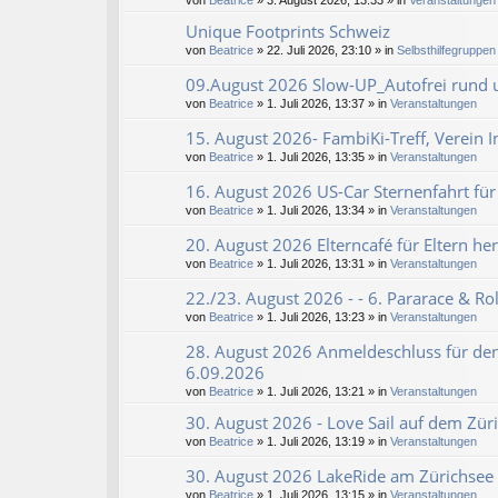
von
Beatrice
» 3. August 2026, 13:33 » in
Veranstaltungen
Unique Footprints Schweiz
von
Beatrice
» 22. Juli 2026, 23:10 » in
Selbsthilfegruppen 
09.August 2026 Slow-UP_Autofrei rund u
von
Beatrice
» 1. Juli 2026, 13:37 » in
Veranstaltungen
15. August 2026- FambiKi-Treff, Verein 
von
Beatrice
» 1. Juli 2026, 13:35 » in
Veranstaltungen
16. August 2026 US-Car Sternenfahrt für
von
Beatrice
» 1. Juli 2026, 13:34 » in
Veranstaltungen
20. August 2026 Elterncafé für Eltern he
von
Beatrice
» 1. Juli 2026, 13:31 » in
Veranstaltungen
22./23. August 2026 - - 6. Pararace & Rol
von
Beatrice
» 1. Juli 2026, 13:23 » in
Veranstaltungen
28. August 2026 Anmeldeschluss für den
6.09.2026
von
Beatrice
» 1. Juli 2026, 13:21 » in
Veranstaltungen
30. August 2026 - Love Sail auf dem Zür
von
Beatrice
» 1. Juli 2026, 13:19 » in
Veranstaltungen
30. August 2026 LakeRide am Zürichsee 
von
Beatrice
» 1. Juli 2026, 13:15 » in
Veranstaltungen