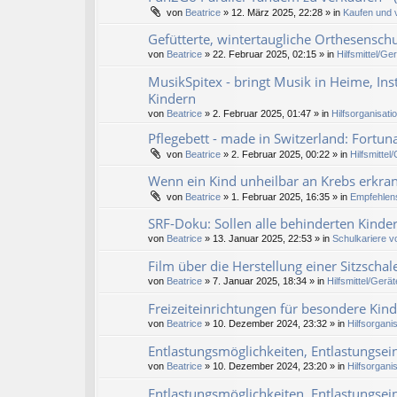
von
Beatrice
» 12. März 2025, 22:28 » in
Kaufen und v
Gefütterte, wintertaugliche Orthesensch
von
Beatrice
» 22. Februar 2025, 02:15 » in
Hilfsmittel/Ge
MusikSpitex - bringt Musik in Heime, In
Kindern
von
Beatrice
» 2. Februar 2025, 01:47 » in
Hilfsorganisati
Pflegebett - made in Switzerland: Fortuna
von
Beatrice
» 2. Februar 2025, 00:22 » in
Hilfsmittel
Wenn ein Kind unheilbar an Krebs erkran
von
Beatrice
» 1. Februar 2025, 16:35 » in
Empfehlens
SRF-Doku: Sollen alle behinderten Kinder
von
Beatrice
» 13. Januar 2025, 22:53 » in
Schulkariere v
Film über die Herstellung einer Sitzschale
von
Beatrice
» 7. Januar 2025, 18:34 » in
Hilfsmittel/Gerät
Freizeiteinrichtungen für besondere Kin
von
Beatrice
» 10. Dezember 2024, 23:32 » in
Hilfsorgani
Entlastungsmöglichkeiten, Entlastungse
von
Beatrice
» 10. Dezember 2024, 23:20 » in
Hilfsorgani
Entlastungsmöglichkeiten, Entlastungse