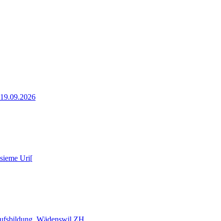
, 19.09.2026
nsieme Uri[
erufsbildung, Wädenswil ZH