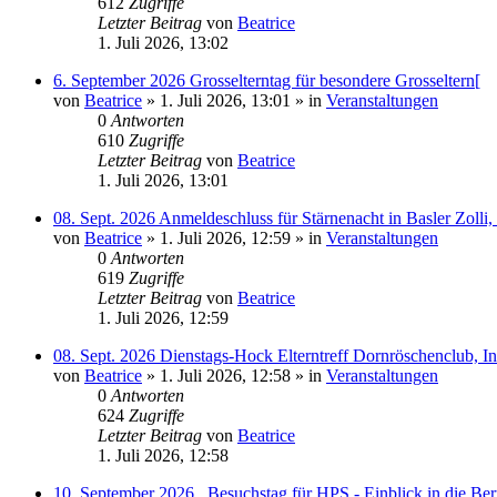
612
Zugriffe
Letzter Beitrag
von
Beatrice
1. Juli 2026, 13:02
6. September 2026 Grosselterntag für besondere Grosseltern[
von
Beatrice
» 1. Juli 2026, 13:01 » in
Veranstaltungen
0
Antworten
610
Zugriffe
Letzter Beitrag
von
Beatrice
1. Juli 2026, 13:01
08. Sept. 2026 Anmeldeschluss für Stärnenacht in Basler Zolli
von
Beatrice
» 1. Juli 2026, 12:59 » in
Veranstaltungen
0
Antworten
619
Zugriffe
Letzter Beitrag
von
Beatrice
1. Juli 2026, 12:59
08. Sept. 2026 Dienstags-Hock Elterntreff Dornröschenclub, I
von
Beatrice
» 1. Juli 2026, 12:58 » in
Veranstaltungen
0
Antworten
624
Zugriffe
Letzter Beitrag
von
Beatrice
1. Juli 2026, 12:58
10. September 2026_ Besuchstag für HPS - Einblick in die B