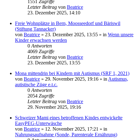
1551
Zugriffe
Letzter Beitrag
von
Beatrice
23. Dezember 2025, 14:10
Freie Wohnplätze in Bern, Moosseedorf und Bäriswil
(Stiftung Tannacker)
von
Beatrice
» 23. Dezember 2025, 13:55 » in
Wenn unsere
Kinder erwachsen werden
0
Antworten
4069
Zugriffe
Letzter Beitrag
von
Beatrice
23. Dezember 2025, 13:55
Mona mittendrin bei Kindern mit Autismus (SRF 1, 2021)
von
Beatrice
» 29. November 2025, 19:16 » in
Autismus,
autistische Züge e.t.c.
0
Antworten
2054
Zugriffe
Letzter Beitrag
von
Beatrice
29. November 2025, 19:16
Schweizer Mami eines betroffenen Kindes entwickelte
EasyPEG-Unterwäsche
von
Beatrice
» 12. November 2025, 17:21 » in
Nahrungsaufnahme (Sonde, Parenterale Ernährung)