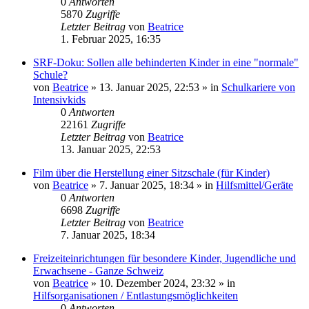
0
Antworten
5870
Zugriffe
Letzter Beitrag
von
Beatrice
1. Februar 2025, 16:35
SRF-Doku: Sollen alle behinderten Kinder in eine "normale"
Schule?
von
Beatrice
» 13. Januar 2025, 22:53 » in
Schulkariere von
Intensivkids
0
Antworten
22161
Zugriffe
Letzter Beitrag
von
Beatrice
13. Januar 2025, 22:53
Film über die Herstellung einer Sitzschale (für Kinder)
von
Beatrice
» 7. Januar 2025, 18:34 » in
Hilfsmittel/Geräte
0
Antworten
6698
Zugriffe
Letzter Beitrag
von
Beatrice
7. Januar 2025, 18:34
Freizeiteinrichtungen für besondere Kinder, Jugendliche und
Erwachsene - Ganze Schweiz
von
Beatrice
» 10. Dezember 2024, 23:32 » in
Hilfsorganisationen / Entlastungsmöglichkeiten
0
Antworten