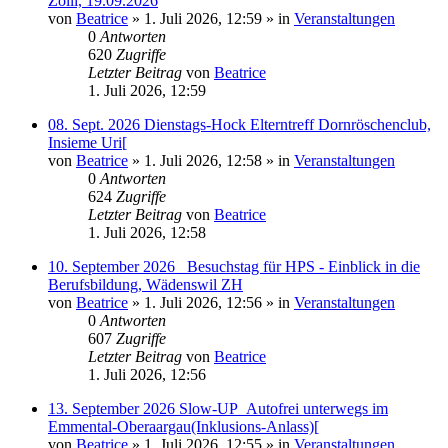
Zolli, 19.09.2026
von
Beatrice
» 1. Juli 2026, 12:59 » in
Veranstaltungen
0
Antworten
620
Zugriffe
Letzter Beitrag
von
Beatrice
1. Juli 2026, 12:59
08. Sept. 2026 Dienstags-Hock Elterntreff Dornröschenclub,
Insieme Uri[
von
Beatrice
» 1. Juli 2026, 12:58 » in
Veranstaltungen
0
Antworten
624
Zugriffe
Letzter Beitrag
von
Beatrice
1. Juli 2026, 12:58
10. September 2026_ Besuchstag für HPS - Einblick in die
Berufsbildung, Wädenswil ZH
von
Beatrice
» 1. Juli 2026, 12:56 » in
Veranstaltungen
0
Antworten
607
Zugriffe
Letzter Beitrag
von
Beatrice
1. Juli 2026, 12:56
13. September 2026 Slow-UP_Autofrei unterwegs im
Emmental-Oberaargau(Inklusions-Anlass)[
von
Beatrice
» 1. Juli 2026, 12:55 » in
Veranstaltungen