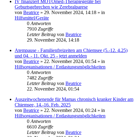
IV finanziert MOTOmed-Therapiegeräte bei
Geburtsgebrechen wie Zerebralparese
von
Beatrice
» 29. November 2024, 14:18 » in
Hilfsmittel/Geräte
0
Antworten
7910
Zugriffe
Letzter Beitrag
von
Beatrice
29. November 2024, 14:18
Atempause - Familienfreizeiten am Chiemsee (5.-12. 4.25)
und 04. - 11. Okt. 25 - jetzt anmelden
von
Beatrice
» 22. November 2024, 01:54 » in
Hilfsorganisationen / Entlastungsmöglichkeiten
0
Antworten
7482
Zugriffe
Letzter Beitrag
von
Beatrice
22. November 2024, 01:54
Auszeitwochenende für Mamas chronisch kranker Kinder am
Chiemsee, 14.-16. Feb. 2025
von
Beatrice
» 22. November 2024, 01:24 » in
Hilfsorganisationen / Entlastungsmöglichkeiten
0
Antworten
6610
Zugriffe
Letzter Beitrag
von
Beatrice