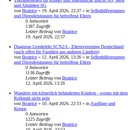
Therapiestellen für Kinder und Jugendliche Buchs SG, Mels
und Altstätten SG
von
Beatrice
» 19. April 2026, 22:37 » in
Selbsthilfegruppen
und Dienstleistungen für betroffene Eltern
0
Antworten
1387
Zugriffe
Letzter Beitrag
von
Beatrice
19. April 2026, 22:37
Diagnose Gendefekt SCN2A - Elternvereining Deutschland
(auch offen für Familien aus anderen Ländern)
von
Beatrice
» 12. April 2026, 13:26 » in
Selbsthilfegruppen
und Dienstleistungen für betroffene Eltern
0
Antworten
1138
Zugriffe
Letzter Beitrag
von
Beatrice
12. April 2026, 13:26
Wandern mit körperlich behinderten Kindern - wenns mit dem
Rollstuhl nicht geht
von
Beatrice
» 10. April 2026, 22:53 » in
Ausflüge und
Reisen
0
Antworten
1225
Zugriffe
Letzter Beitrag
von
Beatrice
10. April 2026, 22:53