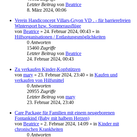
Letzter Beitrag
von
Beatrice
8. März 2024, 00:06
Verein Handiconcept Villars-Gryon VD . - für barrierefreien
Wintersport bzw. Sommerausflüge
von
Beatrice
» 24. Februar 2024, 00:43 » in
Hilfsorganisationen / Entlastungsmöglichkeiten
0
Antworten
15460
Zugriffe
Letzter Beitrag
von
Beatrice
24. Februar 2024, 00:43
Zu verkaufen Kinder-Kopfstützen
von
mary
» 23. Februar 2024, 23:40 » in
Kaufen und
verkaufen von Hilfsmittel
0
Antworten
20955
Zugriffe
Letzter Beitrag
von
mary
23. Februar 2024, 23:40
Care Package für Familien mit einem neugeborenen
Fontankind (Baby mit halbem Herzen)
von
Beatrice
» 2. Februar 2024, 14:09 » in
Kinder mit
chronischen Krankheiten
0
Antworten