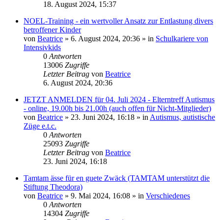
18. August 2024, 15:37
NOEL-Training - ein wertvoller Ansatz zur Entlastung divers
betroffener Kinder
von
Beatrice
» 6. August 2024, 20:36 » in
Schulkariere von
Intensivkids
0
Antworten
13006
Zugriffe
Letzter Beitrag
von
Beatrice
6. August 2024, 20:36
JETZT ANMELDEN für 04. Juli 2024 - Elterntreff Autismus
- online, 19.00h bis 21.00h (auch offen für Nicht-Mitglieder)
von
Beatrice
» 23. Juni 2024, 16:18 » in
Autismus, autistische
Züge e.t.c.
0
Antworten
25093
Zugriffe
Letzter Beitrag
von
Beatrice
23. Juni 2024, 16:18
Tamtam ässe für en guete Zwäck (TAMTAM unterstützt die
Stiftung Theodora)
von
Beatrice
» 9. Mai 2024, 16:08 » in
Verschiedenes
0
Antworten
14304
Zugriffe