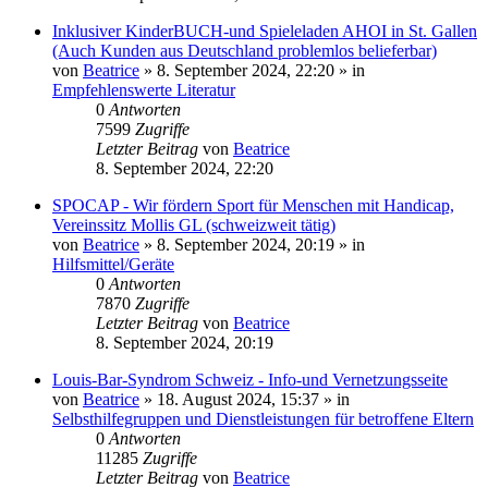
Inklusiver KinderBUCH-und Spieleladen AHOI in St. Gallen
(Auch Kunden aus Deutschland problemlos belieferbar)
von
Beatrice
» 8. September 2024, 22:20 » in
Empfehlenswerte Literatur
0
Antworten
7599
Zugriffe
Letzter Beitrag
von
Beatrice
8. September 2024, 22:20
SPOCAP - Wir fördern Sport für Menschen mit Handicap,
Vereinssitz Mollis GL (schweizweit tätig)
von
Beatrice
» 8. September 2024, 20:19 » in
Hilfsmittel/Geräte
0
Antworten
7870
Zugriffe
Letzter Beitrag
von
Beatrice
8. September 2024, 20:19
Louis-Bar-Syndrom Schweiz - Info-und Vernetzungsseite
von
Beatrice
» 18. August 2024, 15:37 » in
Selbsthilfegruppen und Dienstleistungen für betroffene Eltern
0
Antworten
11285
Zugriffe
Letzter Beitrag
von
Beatrice