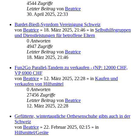
4544
Zugriffe
Letzter Beitrag
von
Beatrice
30. April 2025, 22:33
Bardet-Biedl-Synrdom Vereinigung Schweiz
von
Beatrice
» 18. März 2025, 21:46 » in
Selbsthilfegruppen
und Dienstleistungen für betroffene Eltern
0
Antworten
4947
Zugriffe
Letzter Beitrag
von
Beatrice
18. März 2025, 21:46
Fun2Go Parallel-Tandem zu verkaufen - (NP: 12000 CHF,
VP 6900 CHF
von
Beatrice
» 12. März 2025, 22:28 » in
Kaufen und
verkaufen von Hilfsmittel
0
Antworten
27456
Zugriffe
Letzter Beitrag
von
Beatrice
12. März 2025, 22:28
Gefütterte, wintertaugliche Orthesenschuhe gibts auch in der
Schweiz
von
Beatrice
» 22. Februar 2025, 02:15 » in
Hilfsmittel/Geräte