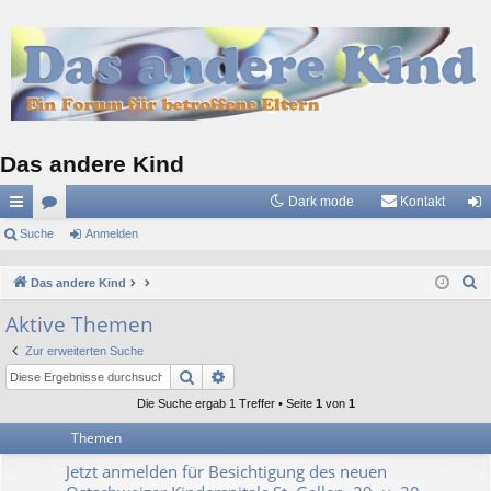
Das andere Kind
Dark mode
Kontakt
ch
Suche
or
Anmelden
n
ne
en
m
S
Das andere Kind
llz
el
u
Aktive Themen
c
ug
de
Zur erweiterten Suche
h
riff
n
Suche
Erweiterte Suche
e
Die Suche ergab 1 Treffer • Seite
1
von
1
Themen
Jetzt anmelden für Besichtigung des neuen