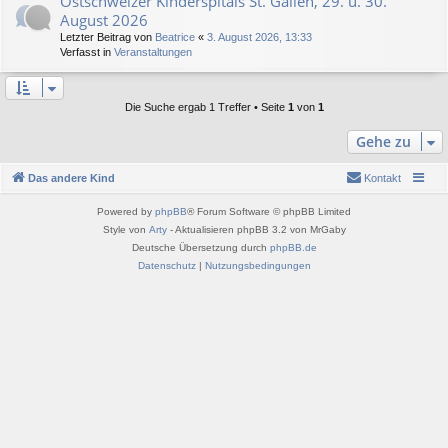
Ostschweizer Kinderspitals St. Gallen, 29. u. 30.
August 2026
Letzter Beitrag von
Beatrice
«
3. August 2026, 13:33
Verfasst in
Veranstaltungen
Die Suche ergab 1 Treffer • Seite
1
von
1
Gehe zu
Das andere Kind
Kontakt
Powered by
phpBB
® Forum Software © phpBB Limited
Style von
Arty
- Aktualisieren phpBB 3.2 von MrGaby
Deutsche Übersetzung durch
phpBB.de
Datenschutz
|
Nutzungsbedingungen