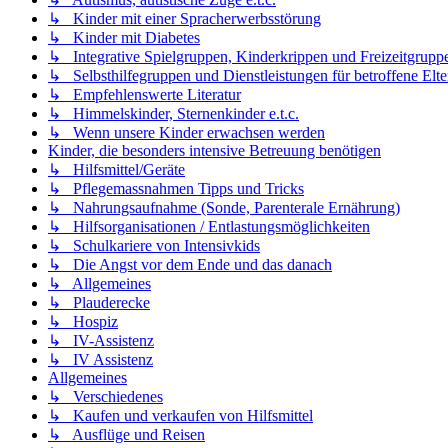
↳ Kinder mit einer Spracherwerbsstörung
↳ Kinder mit Diabetes
↳ Integrative Spielgruppen, Kinderkrippen und Freizeitgrupp
↳ Selbsthilfegruppen und Dienstleistungen für betroffene Elte
↳ Empfehlenswerte Literatur
↳ Himmelskinder, Sternenkinder e.t.c.
↳ Wenn unsere Kinder erwachsen werden
Kinder, die besonders intensive Betreuung benötigen
↳ Hilfsmittel/Geräte
↳ Pflegemassnahmen Tipps und Tricks
↳ Nahrungsaufnahme (Sonde, Parenterale Ernährung)
↳ Hilfsorganisationen / Entlastungsmöglichkeiten
↳ Schulkariere von Intensivkids
↳ Die Angst vor dem Ende und das danach
↳ Allgemeines
↳ Plauderecke
↳ Hospiz
↳ IV-Assistenz
↳ IV Assistenz
Allgemeines
↳ Verschiedenes
↳ Kaufen und verkaufen von Hilfsmittel
↳ Ausflüge und Reisen