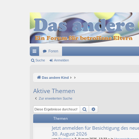
Foren
ch
Suche
Anmelden
ne
Das andere Kind
llz
ug
Aktive Themen
riff
Zur erweiterten Suche
Suche
Erweiterte Suche
Themen
Jetzt anmelden für Besichtigung des neue
30. August 2026