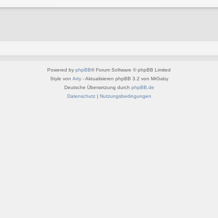
Powered by
phpBB
® Forum Software © phpBB Limited
Style von
Arty
- Aktualisieren phpBB 3.2 von MrGaby
Deutsche Übersetzung durch
phpBB.de
Datenschutz
|
Nutzungsbedingungen