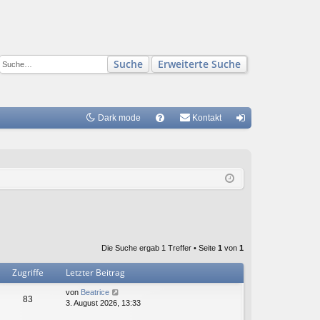
Suche
Erweiterte Suche
Dark mode
S
Kontakt
FA
n
Q
m
el
de
n
Die Suche ergab 1 Treffer • Seite
1
von
1
Zugriffe
Letzter Beitrag
von
Beatrice
83
3. August 2026, 13:33