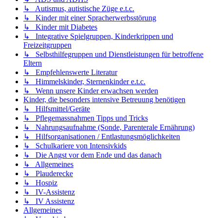
↳ Autismus, autistische Züge e.t.c.
↳ Kinder mit einer Spracherwerbsstörung
↳ Kinder mit Diabetes
↳ Integrative Spielgruppen, Kinderkrippen und
Freizeitgruppen
↳ Selbsthilfegruppen und Dienstleistungen für betroffene
Eltern
↳ Empfehlenswerte Literatur
↳ Himmelskinder, Sternenkinder e.t.c.
↳ Wenn unsere Kinder erwachsen werden
Kinder, die besonders intensive Betreuung benötigen
↳ Hilfsmittel/Geräte
↳ Pflegemassnahmen Tipps und Tricks
↳ Nahrungsaufnahme (Sonde, Parenterale Ernährung)
↳ Hilfsorganisationen / Entlastungsmöglichkeiten
↳ Schulkariere von Intensivkids
↳ Die Angst vor dem Ende und das danach
↳ Allgemeines
↳ Plauderecke
↳ Hospiz
↳ IV-Assistenz
↳ IV Assistenz
Allgemeines