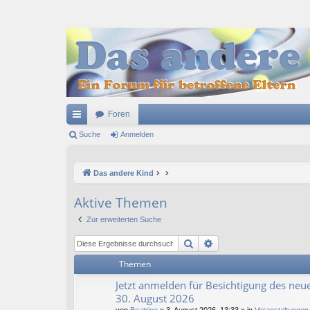
Foren
ch
Suche
Anmelden
ne
Das andere Kind
llz
ug
Aktive Themen
riff
Zur erweiterten Suche
Suche
Erweiterte Suche
Themen
Jetzt anmelden für Besichtigung des neue
30. August 2026