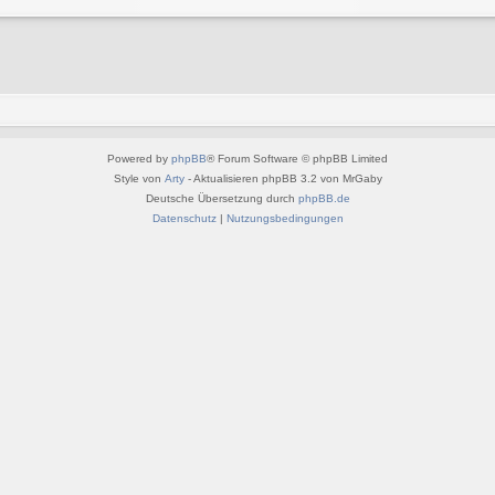
Powered by
phpBB
® Forum Software © phpBB Limited
Style von
Arty
- Aktualisieren phpBB 3.2 von MrGaby
Deutsche Übersetzung durch
phpBB.de
Datenschutz
|
Nutzungsbedingungen