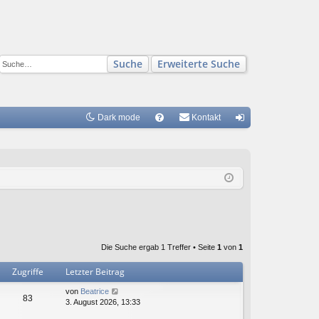
Suche
Erweiterte Suche
Dark mode
S
Kontakt
FA
n
Q
m
el
de
n
Die Suche ergab 1 Treffer • Seite
1
von
1
Zugriffe
Letzter Beitrag
von
Beatrice
83
3. August 2026, 13:33