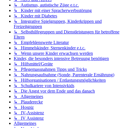
↳ Autismus, autistische Züge e.t.c.
↳ Kinder mit einer Spracherwerbsstörung
↳ Kinder mit Diabetes
↳ Integrative Spielgruppen, Kinderkrippen und
Freizeitgruppen
↳ Selbsthilfegruppen und Dienstleistungen für betroffene
Eltern
↳ Empfehlenswerte Literatur
↳ Himmelskinder, Sternenkinder e.t.c.
↳ Wenn unsere Kinder erwachsen werden
Kinder, die besonders intensive Betreuung benötigen
↳ Hilfsmittel/Geräte
↳ Pflegemassnahmen Tipps und Tricks
↳ Nahrungsaufnahme (Sonde, Parenterale Ernährung)
↳ Hilfsorganisationen / Entlastungsmöglichkeiten
↳ Schulkariere von Intensivkids
↳ Die Angst vor dem Ende und das danach
↳ Allgemeines
↳ Plauderecke
↳ Hospiz
↳ IV-Assistenz
↳ IV Assistenz
Allgemeines