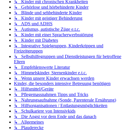
↳ Kinder mit chronischen Krankheiten
↳ Gehörlose und hörbehinderte Kinder
↳ Blinde und sehbehinderte Kinder
↳ Kinder mit geistiger Behinderung
↳ ADS und ADHS
↳ Autismus, autistische Züge e.t.c.
↳ Kinder mit einer Spracherwerbsstörung
↳ Kinder mit Diabetes
↳ Integrative Spielgruppen, Kinderkrippen und
Freizeitgruppen
↳ Selbsthilfegruppen und Dienstleistungen für betroffene
Eltern
↳ Empfehlenswerte Literatur
↳ Himmelskinder, Sternenkinder e.t.c.
↳ Wenn unsere Kinder erwachsen werden
Kinder, die besonders intensive Betreuung benötigen
↳ Hilfsmittel/Geräte
↳ Pflegemassnahmen Tipps und Tricks
↳ Nahrungsaufnahme (Sonde, Parenterale Ernährung)
↳ Hilfsorganisationen / Entlastungsmöglichkeiten
↳ Schulkariere von Intensivkids
↳ Die Angst vor dem Ende und das danach
↳ Allgemeines
↳ Plauderecke