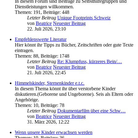
In diesem Forum sind Beiträge zu Selbsthilfegruppen und
Dienstleistungen willkommen.
Themen
:
191
,
Beiträge
:
448
Letzter Beitrag
Unique Footprints Schweiz
von
Beatrice
Neuester Beitrag
22. Juli 2026, 23:10
Empfehlenswerte Literatur
Hier könnt ihr Tipps zu Bücher, Zeitschriften oder gute Texte
eintragen.
Themen
:
88
,
Beiträge
:
1748
Letzter Beitrag
Re: Klumpfuss, kürzeres Bein/…
von
Beatrice
Neuester Beitrag
21. Juli 2026, 22:45
Himmelskinder, Sternenkinder e.t.c.
In diesem Thema könnt ihr über verstorbene Kinder
diskutieren.(Geborene und Ungeborene). Seis als Eltern oder
Angehörige.
Themen
:
10
,
Beiträge
:
78
Letzter Beitrag
Dokumentarfilm über eine Schw…
von
Beatrice
Neuester Beitrag
31. März 2026, 12:22
Wenn unsere Kinder erwachsen werden
Themen
:
19
,
Beiträge
:
36