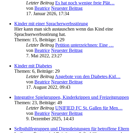
Letzter Beitrag
Es hat noch wenige freie Plät…
von
Beatrice
Neuester Beitrag
17. Januar 2026, 17:34
Kinder mit einer Spracherwerbsstörung
Hier kann man sich austauschen wenn das Kind eine
Sprachserwerbsstörung hat.
Themen
:
15
,
Beiträge
:
129
Letzter Beitrag
Petition unterzeichnen: Eine …
von
Beatrice
Neuester Beitrag
7. Mai 2022, 23:27
Kinder mit Diabetes
Themen
:
6
,
Beiträge
:
29
Letzter Beitrag
Angebote von den Diabetes-Kid…
von
Beatrice
Neuester Beitrag
17. August 2022, 09:43
Integrative Spielgruppen, Kinderkrippen und Freizeitgruppen
Themen
:
23
,
Beiträge
:
49
Letzter Beitrag
UNIFIED FC St. Gallen für Men…
von
Beatrice
Neuester Beitrag
9. Dezember 2025, 14:43
Selbsthilfegruppen und Dienstleistungen für betroffene Eltern