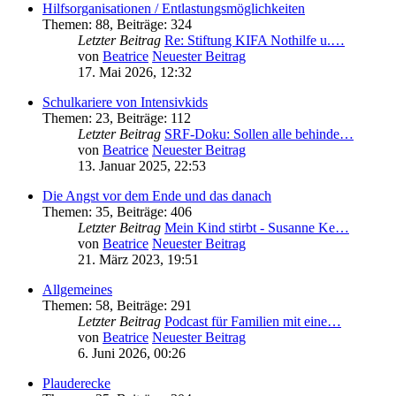
Hilfsorganisationen / Entlastungsmöglichkeiten
Themen
:
88
,
Beiträge
:
324
Letzter Beitrag
Re: Stiftung KIFA Nothilfe u.…
von
Beatrice
Neuester Beitrag
17. Mai 2026, 12:32
Schulkariere von Intensivkids
Themen
:
23
,
Beiträge
:
112
Letzter Beitrag
SRF-Doku: Sollen alle behinde…
von
Beatrice
Neuester Beitrag
13. Januar 2025, 22:53
Die Angst vor dem Ende und das danach
Themen
:
35
,
Beiträge
:
406
Letzter Beitrag
Mein Kind stirbt - Susanne Ke…
von
Beatrice
Neuester Beitrag
21. März 2023, 19:51
Allgemeines
Themen
:
58
,
Beiträge
:
291
Letzter Beitrag
Podcast für Familien mit eine…
von
Beatrice
Neuester Beitrag
6. Juni 2026, 00:26
Plauderecke