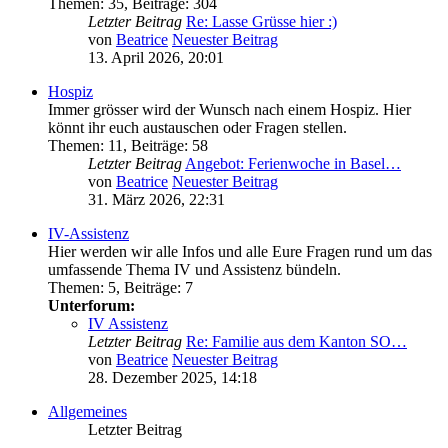
Themen
:
35
,
Beiträge
:
304
Letzter Beitrag
Re: Lasse Grüsse hier :)
von
Beatrice
Neuester Beitrag
13. April 2026, 20:01
Hospiz
Immer grösser wird der Wunsch nach einem Hospiz. Hier
könnt ihr euch austauschen oder Fragen stellen.
Themen
:
11
,
Beiträge
:
58
Letzter Beitrag
Angebot: Ferienwoche in Basel…
von
Beatrice
Neuester Beitrag
31. März 2026, 22:31
IV-Assistenz
Hier werden wir alle Infos und alle Eure Fragen rund um das
umfassende Thema IV und Assistenz bündeln.
Themen
:
5
,
Beiträge
:
7
Unterforum:
IV Assistenz
Letzter Beitrag
Re: Familie aus dem Kanton SO…
von
Beatrice
Neuester Beitrag
28. Dezember 2025, 14:18
Allgemeines
Letzter Beitrag