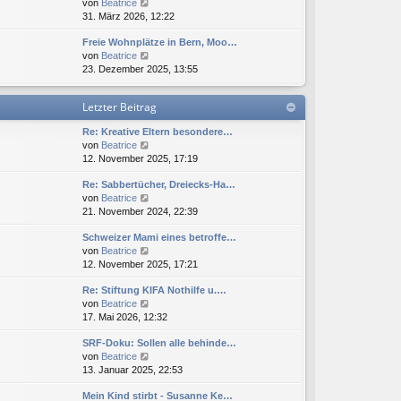
N
von
Beatrice
s
B
r
e
31. März 2026, 12:22
t
e
a
u
e
i
g
Freie Wohnplätze in Bern, Moo…
e
r
t
N
von
Beatrice
s
B
r
e
23. Dezember 2025, 13:55
t
e
a
u
e
i
g
e
r
t
Letzter Beitrag
s
B
r
t
e
a
Re: Kreative Eltern besondere…
e
i
g
N
von
Beatrice
r
t
e
12. November 2025, 17:19
B
r
u
e
a
Re: Sabbertücher, Dreiecks-Ha…
e
i
g
N
von
Beatrice
s
t
e
21. November 2024, 22:39
t
r
u
e
a
Schweizer Mami eines betroffe…
e
r
g
N
von
Beatrice
s
B
e
12. November 2025, 17:21
t
e
u
e
i
Re: Stiftung KIFA Nothilfe u.…
e
r
t
N
von
Beatrice
s
B
r
e
17. Mai 2026, 12:32
t
e
a
u
e
i
g
SRF-Doku: Sollen alle behinde…
e
r
t
N
von
Beatrice
s
B
r
e
13. Januar 2025, 22:53
t
e
a
u
e
i
g
Mein Kind stirbt - Susanne Ke…
e
r
t