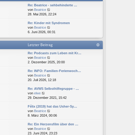
t
e
Re: Beatrice - sehbehinderte …
e
i
N
von
Beatrice
r
t
e
28. Mai 2026, 22:24
B
r
u
e
a
Re: Kinder mit Syndromen
e
i
g
N
von
Beatrice
s
t
e
6. Juni 2026, 00:31
t
r
u
e
a
e
r
g
Letzter Beitrag
s
B
t
e
Re: Podcasts zum Leben mit Kr…
e
i
N
von
Beatrice
r
t
e
2. Dezember 2025, 20:00
B
r
u
e
a
Re: INFO: Familien-Ferienwoch…
e
i
g
N
von
Beatrice
s
t
e
20. Juli 2026, 12:18
t
r
u
e
a
Re: AVWS Selbsthilfegruppe - …
e
r
g
N
von
elwe
s
B
e
29. Dezember 2021, 15:42
t
e
u
e
i
Félix (2019) hat das Usher-Sy…
e
r
t
N
von
Beatrice
s
B
r
e
8. März 2024, 00:06
t
e
a
u
e
i
g
Re: Ein Herzensfilm über den …
e
r
t
N
von
Beatrice
s
B
r
e
23. Juni 2024, 23:23
t
e
a