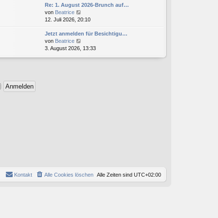
g
Re: 1. August 2026-Brunch auf…
e
r
N
von
Beatrice
s
B
e
12. Juli 2026, 20:10
t
e
u
e
i
Jetzt anmelden für Besichtigu…
e
r
t
N
von
Beatrice
s
B
r
e
3. August 2026, 13:33
t
e
a
u
e
i
g
e
r
t
s
B
r
t
e
a
e
i
g
r
t
B
r
e
a
i
g
t
r
a
g
Kontakt
Alle Cookies löschen
Alle Zeiten sind
UTC+02:00