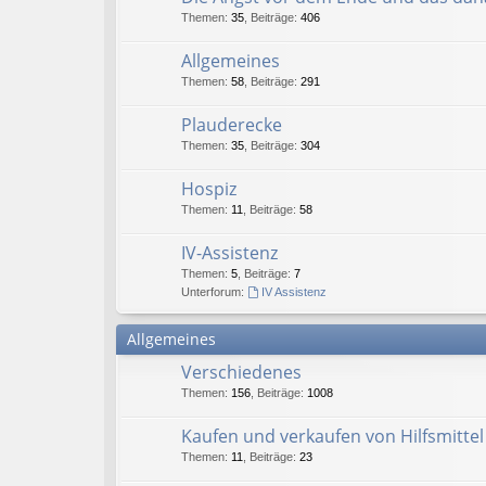
Themen
:
35
,
Beiträge
:
406
Allgemeines
Themen
:
58
,
Beiträge
:
291
Plauderecke
Themen
:
35
,
Beiträge
:
304
Hospiz
Themen
:
11
,
Beiträge
:
58
IV-Assistenz
Themen
:
5
,
Beiträge
:
7
Unterforum:
IV Assistenz
Allgemeines
Verschiedenes
Themen
:
156
,
Beiträge
:
1008
Kaufen und verkaufen von Hilfsmittel
Themen
:
11
,
Beiträge
:
23