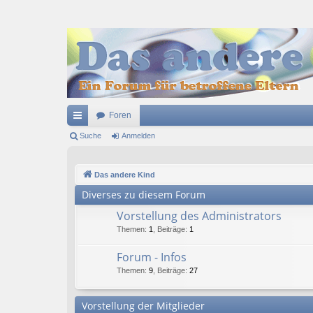
Foren
ch
Suche
Anmelden
ne
Das andere Kind
llz
Diverses zu diesem Forum
ug
Vorstellung des Administrators
riff
Themen
:
1
,
Beiträge
:
1
Forum - Infos
Themen
:
9
,
Beiträge
:
27
Vorstellung der Mitglieder