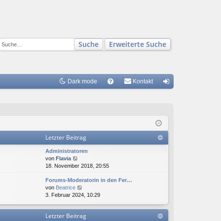
Suche
Erweiterte Suche
Dark mode
S
Kontakt
FA
n
Q
m
el
Letzter Beitrag
de
Administratoren
n
N
von
Flavia
e
18. November 2018, 20:55
u
Forums-Moderatorin in den Fer…
e
N
von
Beatrice
s
e
3. Februar 2024, 10:29
t
u
e
e
r
Letzter Beitrag
s
B