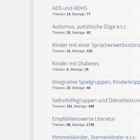
ADS und ADHS
Themen
:
14
,
Beiträge
:
77
Autismus, autistische Züge e.t.c.
Themen
:
25
,
Beiträge
:
40
Kinder mit einer Spracherwerbsstör
Themen
:
15
,
Beiträge
:
129
Kinder mit Diabetes
Themen
:
6
,
Beiträge
:
29
Integrative Spielgruppen, Kinderkrip
Themen
:
23
,
Beiträge
:
49
Selbsthilfegruppen und Dienstleistun
Themen
:
191
,
Beiträge
:
448
Empfehlenswerte Literatur
Themen
:
88
,
Beiträge
:
1748
Himmelskinder, Sternenkinder e.t.c.