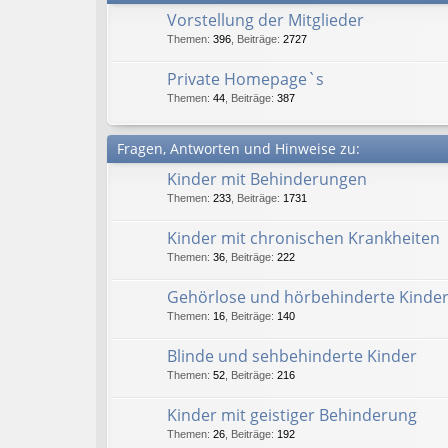
Vorstellung der Mitglieder
Themen
:
396
,
Beiträge
:
2727
Private Homepage`s
Themen
:
44
,
Beiträge
:
387
Fragen, Antworten und Hinweise zu:
Kinder mit Behinderungen
Themen
:
233
,
Beiträge
:
1731
Kinder mit chronischen Krankheiten
Themen
:
36
,
Beiträge
:
222
Gehörlose und hörbehinderte Kinde
Themen
:
16
,
Beiträge
:
140
Blinde und sehbehinderte Kinder
Themen
:
52
,
Beiträge
:
216
Kinder mit geistiger Behinderung
Themen
:
26
,
Beiträge
:
192