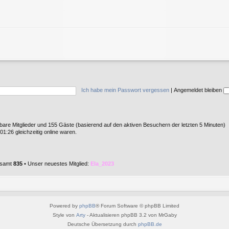
Ich habe mein Passwort vergessen
|
Angemeldet bleiben
htbare Mitglieder und 155 Gäste (basierend auf den aktiven Besuchern der letzten 5 Minuten)
1:26 gleichzeitig online waren.
gesamt
835
• Unser neuestes Mitglied:
Ela_2023
Powered by
phpBB
® Forum Software © phpBB Limited
Style von
Arty
- Aktualisieren phpBB 3.2 von MrGaby
Deutsche Übersetzung durch
phpBB.de