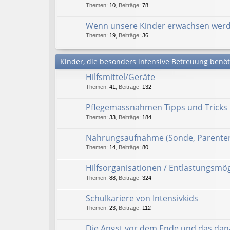
Themen
:
10
,
Beiträge
:
78
Wenn unsere Kinder erwachsen wer
Themen
:
19
,
Beiträge
:
36
Kinder, die besonders intensive Betreuung benö
Hilfsmittel/Geräte
Themen
:
41
,
Beiträge
:
132
Pflegemassnahmen Tipps und Tricks
Themen
:
33
,
Beiträge
:
184
Nahrungsaufnahme (Sonde, Parenter
Themen
:
14
,
Beiträge
:
80
Hilfsorganisationen / Entlastungsmög
Themen
:
88
,
Beiträge
:
324
Schulkariere von Intensivkids
Themen
:
23
,
Beiträge
:
112
Die Angst vor dem Ende und das da