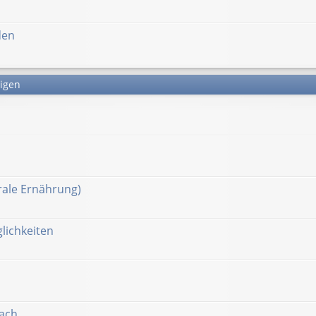
den
tigen
ale Ernährung)
lichkeiten
nach