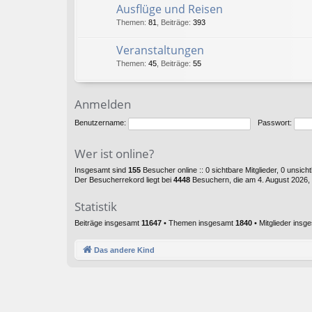
Ausflüge und Reisen
Themen
:
81
,
Beiträge
:
393
Veranstaltungen
Themen
:
45
,
Beiträge
:
55
Anmelden
Benutzername:
Passwort:
Wer ist online?
Insgesamt sind
155
Besucher online :: 0 sichtbare Mitglieder, 0 unsic
Der Besucherrekord liegt bei
4448
Besuchern, die am 4. August 2026, 0
Statistik
Beiträge insgesamt
11647
• Themen insgesamt
1840
• Mitglieder ins
Das andere Kind