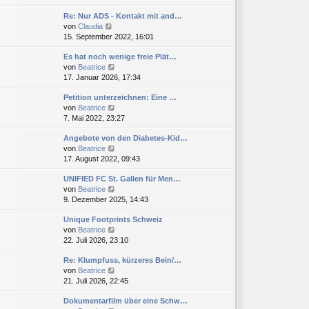
u
e
i
g
Re: Nur ADS - Kontakt mit and…
e
r
t
N
von
Claudia
s
B
r
e
15. September 2022, 16:01
t
e
a
u
e
i
g
Es hat noch wenige freie Plät…
e
r
t
N
von
Beatrice
s
B
r
e
17. Januar 2026, 17:34
t
e
a
u
e
i
g
Petition unterzeichnen: Eine …
e
r
t
N
von
Beatrice
s
B
r
e
7. Mai 2022, 23:27
t
e
a
u
e
i
g
Angebote von den Diabetes-Kid…
e
r
t
N
von
Beatrice
s
B
r
e
17. August 2022, 09:43
t
e
a
u
e
i
g
UNIFIED FC St. Gallen für Men…
e
r
t
N
von
Beatrice
s
B
r
e
9. Dezember 2025, 14:43
t
e
a
u
e
i
g
Unique Footprints Schweiz
e
r
t
N
von
Beatrice
s
B
r
e
22. Juli 2026, 23:10
t
e
a
u
e
i
g
Re: Klumpfuss, kürzeres Bein/…
e
r
t
N
von
Beatrice
s
B
r
e
21. Juli 2026, 22:45
t
e
a
u
e
i
g
Dokumentarfilm über eine Schw…
e
r
t