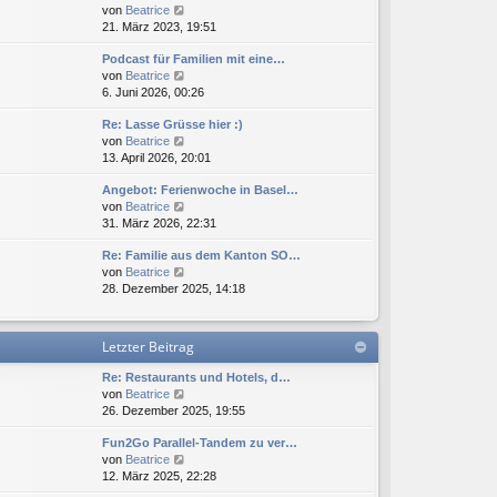
N
von
Beatrice
s
B
r
e
21. März 2023, 19:51
t
e
a
u
e
i
g
Podcast für Familien mit eine…
e
r
t
N
von
Beatrice
s
B
r
e
6. Juni 2026, 00:26
t
e
a
u
e
i
g
Re: Lasse Grüsse hier :)
e
r
t
N
von
Beatrice
s
B
r
e
13. April 2026, 20:01
t
e
a
u
e
i
g
Angebot: Ferienwoche in Basel…
e
r
t
N
von
Beatrice
s
B
r
e
31. März 2026, 22:31
t
e
a
u
e
i
g
Re: Familie aus dem Kanton SO…
e
r
t
N
von
Beatrice
s
B
r
e
28. Dezember 2025, 14:18
t
e
a
u
e
i
g
e
r
t
s
B
r
Letzter Beitrag
t
e
a
e
i
g
Re: Restaurants und Hotels, d…
r
t
N
von
Beatrice
B
r
e
26. Dezember 2025, 19:55
e
a
u
i
g
Fun2Go Parallel-Tandem zu ver…
e
t
N
von
Beatrice
s
r
e
12. März 2025, 22:28
t
a
u
e