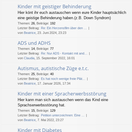
Kinder mit geistiger Behinderung
Hier könt ihr euch austauschen wenn eure Kinder hauptsächlich
eine geistige Behinderung haben.(z.B. Down Syndrom)
Themen
:
26
,
Beiträge
:
192
Letzter Beitrag:
Re: Ein Herzensfilm über den …
von
Beatrice
, 23. Juni 2024, 23:23
ADS und ADHS
Themen
:
14
,
Beiträge
:
77
Letzter Beitrag:
Re: Nur ADS - Kontakt mit and…
von
Claudia
, 15. September 2022, 16:01
Autismus, autistische Züge e.t.c.
Themen
:
25
,
Beiträge
:
40
Letzter Beitrag:
Es hat noch wenige freie Plät…
von
Beatrice
, 17. Januar 2026, 17:34
Kinder mit einer Spracherwerbsstörung
Hier kann man sich austauschen wenn das Kind eine
Sprachserwerbsstörung hat.
Themen
:
15
,
Beiträge
:
129
Letzter Beitrag:
Petition unterzeichnen: Eine …
von
Beatrice
, 7. Mai 2022, 23:27
Kinder mit Diabetes