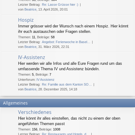
Letzter Beitrag:
Re: Lasse Grüsse hier :)
von
Beatrice
, 13. April 2026, 20:01
Hospiz
Immer grösser wird der Wunsch nach einem Hospiz. Hier könnt
ihr euch austauschen oder Fragen stellen.
Themen
:
11
,
Beiträge
:
58
Letzter Beitrag:
Angebot: Ferienwoche in Basel…
von
Beatrice
, 31. März 2026, 22:31
IV-Assistenz
Hier werden wir alle Infos und alle Eure Fragen rund um das
umfassende Thema IV und Assistenz bündeln.
Themen
:
5
,
Beiträge
:
7
Unterforum:
IV Assistenz
Letzter Beitrag:
Re: Familie aus dem Kanton SO…
von
Beatrice
, 28. Dezember 2025, 14:18
Allgemeines
Verschiedenes
Hier könnt ihr alles einstellen, das nicht zu einem der oben
angeführten Themen passt
Themen
:
156
,
Beiträge
:
1008
Letzter Beitrag:
Re: Restaurants und Hotels, d…