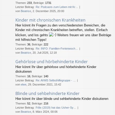
Themen
:
233
,
Beiträge
:
1731
Letzter Beitrag:
Re: Podcasts zum Leben mit Kr…
von
Beatrice
, 2. Dezember 2025, 20:00
Kinder mit chronischen Krankheiten
Hier könnt ihr Fragen zu den verschiedensten Bereichen, die
Kinder mit chronischen Krankheiten betreffen, stellen. Einfach
klicken, und los gehts
Weiters freuen wir uns über Beiträge
mit hilfreichen Tipps!
Themen
:
36
,
Beiträge
:
222
Letzter Beitrag:
Re: INFO: Familien-Ferienwoch…
von
Beatrice
, 20. Juli 2026, 12:18
Gehörlose und hörbehinderte Kinder
Hier könnt Ihr über gehörlose und hörbehinderte Kinder
diskutieren
Themen
:
16
,
Beiträge
:
140
Letzter Beitrag:
Re: AVWS Selbsthilfegruppe - …
von
elwe
, 29. Dezember 2021, 15:42
Blinde und sehbehinderte Kinder
Hier könnt ihr über blinde und sehbehinderte Kinder diskutieren
Themen
:
52
,
Beiträge
:
216
Letzter Beitrag:
Félix (2019) hat das Usher-Sy…
von
Beatrice
, 8. März 2024, 00:06