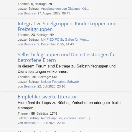
Themen
:
6
,
Beiträge
:
29
Letzter Beitrag:
Angebote von den Diabetes-Kid…
von
Beatrice
, 17. August 2022, 09:43
Integrative Spielgruppen, Kinderkrippen und
Freizeitgruppen
Themen
:
23
,
Beiträge
:
49
Letzter Beitrag:
UNIFIED FC St. Gallen für Men…
von
Beatrice
, 9. Dezember 2025, 14:43
Selbsthilfegruppen und Dienstleistungen für
betroffene Eltern
In diesem Forum sind Beiträge zu Selbsthilfegruppen und
Dienstleistungen willkommen.
Themen
:
191
,
Beiträge
:
448
Letzter Beitrag:
Unique Footprints Schweiz
von
Beatrice
, 22. Juli 2026, 23:10
Empfehlenswerte Literatur
Hier könnt ihr Tipps zu Bücher, Zeitschriften oder gute Texte
eintragen.
Themen
:
88
,
Beiträge
:
1748
Letzter Beitrag:
Re: Klumpfuss, kürzeres Bein/…
von
Beatrice
, 21. Juli 2026, 22:45