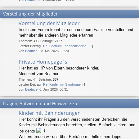
Vorstellung der Mitglieder
Vorstellung der Mitglieder
In diesem Forum könnt ihr euch und eure Familie vorstellen und
mehr über die anderen Mitglieder erfahren
Themen
:
396
,
Beiträge
:
2727
Letzter Beitrag:
Re: Beatrice - sehbehinderte …
von
Beatrice
, 28. Mai 2026, 22:24
Private Homepage`s
Hier hat es HP von Eltern besonderer Kinder.
Moderiert von Beatrice.
Themen
:
44
,
Beiträge
:
387
Letzter Beitrag:
Re: Kinder mit Syndromen
von
Beatrice
, 6. Juni 2026, 00:31
Fragen, Antworten und Hinweise zu:
Kinder mit Behinderungen
Hier könnt ihr Fragen zu den verschiedensten Bereichen, die
Kinder mit Behinderungen betreffen, stellen. Einfach klicken, und
los gehts
Weiters freuen wir uns über Beiträge mit hilfreichen Tipps!