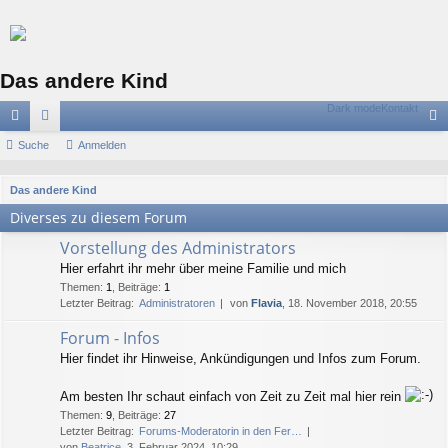
Das andere Kind
Dark mode
Kontakt
ch
Suche
or
Anmelden
n
ne
en
m
S
Das andere Kind
llz
el
u
Diverses zu diesem Forum
c
ug
de
Vorstellung des Administrators
h
riff
n
Hier erfahrt ihr mehr über meine Familie und mich
e
Themen
:
1
,
Beiträge
:
1
Letzter Beitrag:
Administratoren
von
Flavia
, 18. November 2018, 20:55
Forum - Infos
Hier findet ihr Hinweise, Ankündigungen und Infos zum Forum.
Am besten Ihr schaut einfach von Zeit zu Zeit mal hier rein
Themen
:
9
,
Beiträge
:
27
Letzter Beitrag:
Forums-Moderatorin in den Fer…
von
Beatrice
, 3. Februar 2024, 10:29