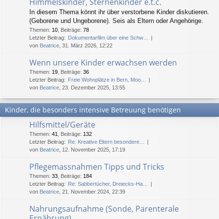
Himmelskinder, Sternenkinder e.t.c.
In diesem Thema könnt ihr über verstorbene Kinder diskutieren.
(Geborene und Ungeborene). Seis als Eltern oder Angehörige.
Themen
:
10
,
Beiträge
:
78
Letzter Beitrag:
Dokumentarfilm über eine Schw…
von
Beatrice
, 31. März 2026, 12:22
Wenn unsere Kinder erwachsen werden
Themen
:
19
,
Beiträge
:
36
Letzter Beitrag:
Freie Wohnplätze in Bern, Moo…
von
Beatrice
, 23. Dezember 2025, 13:55
Kinder, die besonders intensive Betreuung benötigen
Hilfsmittel/Geräte
Themen
:
41
,
Beiträge
:
132
Letzter Beitrag:
Re: Kreative Eltern besondere…
von
Beatrice
, 12. November 2025, 17:19
Pflegemassnahmen Tipps und Tricks
Themen
:
33
,
Beiträge
:
184
Letzter Beitrag:
Re: Sabbertücher, Dreiecks-Ha…
von
Beatrice
, 21. November 2024, 22:39
Nahrungsaufnahme (Sonde, Parenterale
Ernährung)