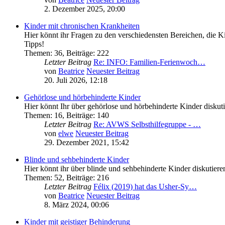
2. Dezember 2025, 20:00
Kinder mit chronischen Krankheiten
Hier könnt ihr Fragen zu den verschiedensten Bereichen, die Ki
Tipps!
Themen
:
36
,
Beiträge
:
222
Letzter Beitrag
Re: INFO: Familien-Ferienwoch…
von
Beatrice
Neuester Beitrag
20. Juli 2026, 12:18
Gehörlose und hörbehinderte Kinder
Hier könnt Ihr über gehörlose und hörbehinderte Kinder diskut
Themen
:
16
,
Beiträge
:
140
Letzter Beitrag
Re: AVWS Selbsthilfegruppe - …
von
elwe
Neuester Beitrag
29. Dezember 2021, 15:42
Blinde und sehbehinderte Kinder
Hier könnt ihr über blinde und sehbehinderte Kinder diskutiere
Themen
:
52
,
Beiträge
:
216
Letzter Beitrag
Félix (2019) hat das Usher-Sy…
von
Beatrice
Neuester Beitrag
8. März 2024, 00:06
Kinder mit geistiger Behinderung