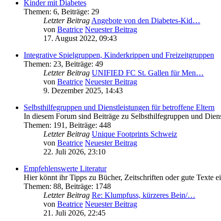
Kinder mit Diabetes
Themen
:
6
,
Beiträge
:
29
Letzter Beitrag
Angebote von den Diabetes-Kid…
von
Beatrice
Neuester Beitrag
17. August 2022, 09:43
Integrative Spielgruppen, Kinderkrippen und Freizeitgruppen
Themen
:
23
,
Beiträge
:
49
Letzter Beitrag
UNIFIED FC St. Gallen für Men…
von
Beatrice
Neuester Beitrag
9. Dezember 2025, 14:43
Selbsthilfegruppen und Dienstleistungen für betroffene Eltern
In diesem Forum sind Beiträge zu Selbsthilfegruppen und Dien
Themen
:
191
,
Beiträge
:
448
Letzter Beitrag
Unique Footprints Schweiz
von
Beatrice
Neuester Beitrag
22. Juli 2026, 23:10
Empfehlenswerte Literatur
Hier könnt ihr Tipps zu Bücher, Zeitschriften oder gute Texte e
Themen
:
88
,
Beiträge
:
1748
Letzter Beitrag
Re: Klumpfuss, kürzeres Bein/…
von
Beatrice
Neuester Beitrag
21. Juli 2026, 22:45