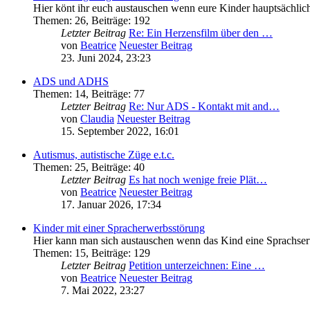
Hier könt ihr euch austauschen wenn eure Kinder hauptsächli
Themen
:
26
,
Beiträge
:
192
Letzter Beitrag
Re: Ein Herzensfilm über den …
von
Beatrice
Neuester Beitrag
23. Juni 2024, 23:23
ADS und ADHS
Themen
:
14
,
Beiträge
:
77
Letzter Beitrag
Re: Nur ADS - Kontakt mit and…
von
Claudia
Neuester Beitrag
15. September 2022, 16:01
Autismus, autistische Züge e.t.c.
Themen
:
25
,
Beiträge
:
40
Letzter Beitrag
Es hat noch wenige freie Plät…
von
Beatrice
Neuester Beitrag
17. Januar 2026, 17:34
Kinder mit einer Spracherwerbsstörung
Hier kann man sich austauschen wenn das Kind eine Sprachser
Themen
:
15
,
Beiträge
:
129
Letzter Beitrag
Petition unterzeichnen: Eine …
von
Beatrice
Neuester Beitrag
7. Mai 2022, 23:27