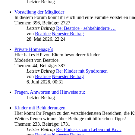
Letzter Beitrag
Vorstellung der Mitglieder
In diesem Forum könnt ihr euch und eure Familie vorstellen un
Themen
:
396
,
Beiträge
:
2727
Letzter Beitrag
Re: Beatrice - sehbehinderte …
von
Beatrice
Neuester Beitrag
28. Mai 2026, 22:24
Private Homepage`s
Hier hat es HP von Eltern besonderer Kinder.
Moderiert von Beatrice.
Themen
:
44
,
Beiträge
:
387
Letzter Beitrag
Re: Kinder mit Syndromen
von
Beatrice
Neuester Beitrag
6. Juni 2026, 00:31
Fragen, Antworten und Hinweise zu:
Letzter Beitrag
Kinder mit Behinderungen
Hier könnt ihr Fragen zu den verschiedensten Bereichen, die Ki
Weiters freuen wir uns über Beiträge mit hilfreichen Tipps!
Themen
:
233
,
Beiträge
:
1731
Letzter Beitrag
Re: Podcasts zum Leben mit Kr…
von
Beatrice
Neuester Beitrag