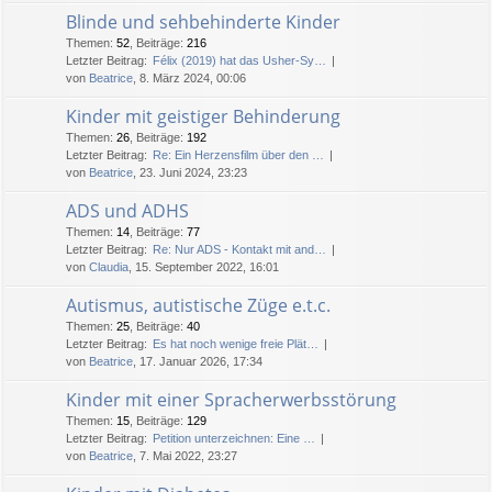
Blinde und sehbehinderte Kinder
Themen
:
52
,
Beiträge
:
216
Letzter Beitrag:
Félix (2019) hat das Usher-Sy…
von
Beatrice
, 8. März 2024, 00:06
Kinder mit geistiger Behinderung
Themen
:
26
,
Beiträge
:
192
Letzter Beitrag:
Re: Ein Herzensfilm über den …
von
Beatrice
, 23. Juni 2024, 23:23
ADS und ADHS
Themen
:
14
,
Beiträge
:
77
Letzter Beitrag:
Re: Nur ADS - Kontakt mit and…
von
Claudia
, 15. September 2022, 16:01
Autismus, autistische Züge e.t.c.
Themen
:
25
,
Beiträge
:
40
Letzter Beitrag:
Es hat noch wenige freie Plät…
von
Beatrice
, 17. Januar 2026, 17:34
Kinder mit einer Spracherwerbsstörung
Themen
:
15
,
Beiträge
:
129
Letzter Beitrag:
Petition unterzeichnen: Eine …
von
Beatrice
, 7. Mai 2022, 23:27