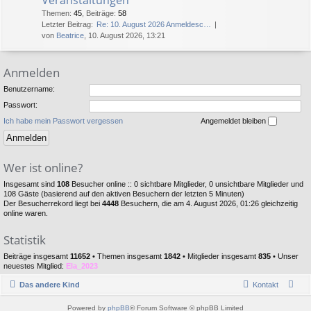
Themen
:
45
,
Beiträge
:
58
Letzter Beitrag:
Re: 10. August 2026 Anmeldesc…
von
Beatrice
, 10. August 2026, 13:21
Anmelden
Benutzername:
Passwort:
Ich habe mein Passwort vergessen
Angemeldet bleiben
Wer ist online?
Insgesamt sind
108
Besucher online :: 0 sichtbare Mitglieder, 0 unsichtbare Mitglieder und
108 Gäste (basierend auf den aktiven Besuchern der letzten 5 Minuten)
Der Besucherrekord liegt bei
4448
Besuchern, die am 4. August 2026, 01:26 gleichzeitig
online waren.
Statistik
Beiträge insgesamt
11652
• Themen insgesamt
1842
• Mitglieder insgesamt
835
• Unser
neuestes Mitglied:
Ela_2023
Das andere Kind
Kontakt
Powered by
phpBB
® Forum Software © phpBB Limited