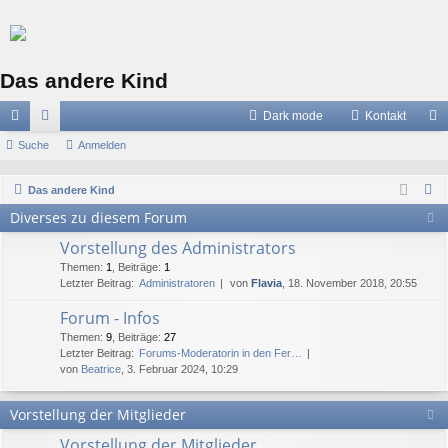
Das andere Kind
Dark mode
Kontakt
ch
Suche
or
Anmelden
n
ne
en
m
S
Das andere Kind
llz
el
u
Diverses zu diesem Forum
c
ug
de
Vorstellung des Administrators
h
riff
n
Themen
:
1
,
Beiträge
:
1
e
Letzter Beitrag:
Administratoren
von
Flavia
, 18. November 2018, 20:55
Forum - Infos
Themen
:
9
,
Beiträge
:
27
Letzter Beitrag:
Forums-Moderatorin in den Fer…
von
Beatrice
, 3. Februar 2024, 10:29
Vorstellung der Mitglieder
Vorstellung der Mitglieder