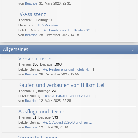
von
Beatrice
, 31. März 2026, 22:31
IV-Assistenz
Themen
:
5
,
Beiträge
:
7
Unterforum:
IV Assistenz
Letzter Beitrag:
Re: Familie aus dem Kanton SO…
von
Beatrice
, 28. Dezember 2025, 14:18
Allgemeines
Verschiedenes
Themen
:
156
,
Beiträge
:
1008
Letzter Beitrag:
Re: Restaurants und Hotels, d…
von
Beatrice
, 26. Dezember 2025, 19:55
Kaufen und verkaufen von Hilfsmittel
Themen
:
11
,
Beiträge
:
23
Letzter Beitrag:
Fun2Go Parallel-Tandem zu ver…
von
Beatrice
, 12. März 2025, 22:28
Ausflüge und Reisen
Themen
:
81
,
Beiträge
:
393
Letzter Beitrag:
Re: 1. August 2026-Brunch auf…
von
Beatrice
, 12. Juli 2026, 20:10
Veranstaltungen