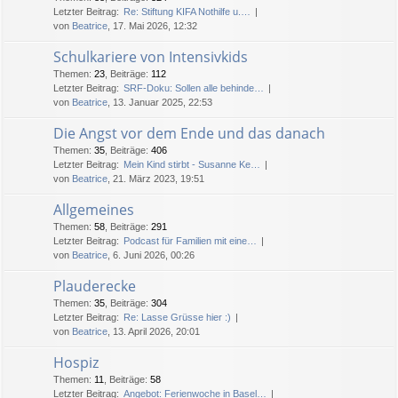
Letzter Beitrag:
Re: Stiftung KIFA Nothilfe u.…
von
Beatrice
, 17. Mai 2026, 12:32
Schulkariere von Intensivkids
Themen
:
23
,
Beiträge
:
112
Letzter Beitrag:
SRF-Doku: Sollen alle behinde…
von
Beatrice
, 13. Januar 2025, 22:53
Die Angst vor dem Ende und das danach
Themen
:
35
,
Beiträge
:
406
Letzter Beitrag:
Mein Kind stirbt - Susanne Ke…
von
Beatrice
, 21. März 2023, 19:51
Allgemeines
Themen
:
58
,
Beiträge
:
291
Letzter Beitrag:
Podcast für Familien mit eine…
von
Beatrice
, 6. Juni 2026, 00:26
Plauderecke
Themen
:
35
,
Beiträge
:
304
Letzter Beitrag:
Re: Lasse Grüsse hier :)
von
Beatrice
, 13. April 2026, 20:01
Hospiz
Themen
:
11
,
Beiträge
:
58
Letzter Beitrag:
Angebot: Ferienwoche in Basel…