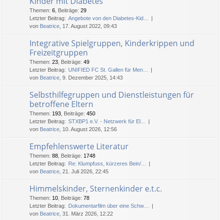
Kinder mit Diabetes
Themen
:
6
,
Beiträge
:
29
Letzter Beitrag:
Angebote von den Diabetes-Kid…
von
Beatrice
, 17. August 2022, 09:43
Integrative Spielgruppen, Kinderkrippen und
Freizeitgruppen
Themen
:
23
,
Beiträge
:
49
Letzter Beitrag:
UNIFIED FC St. Gallen für Men…
von
Beatrice
, 9. Dezember 2025, 14:43
Selbsthilfegruppen und Dienstleistungen für
betroffene Eltern
Themen
:
193
,
Beiträge
:
450
Letzter Beitrag:
STXBP1 e.V. - Netzwerk für El…
von
Beatrice
, 10. August 2026, 12:56
Empfehlenswerte Literatur
Themen
:
88
,
Beiträge
:
1748
Letzter Beitrag:
Re: Klumpfuss, kürzeres Bein/…
von
Beatrice
, 21. Juli 2026, 22:45
Himmelskinder, Sternenkinder e.t.c.
Themen
:
10
,
Beiträge
:
78
Letzter Beitrag:
Dokumentarfilm über eine Schw…
von
Beatrice
, 31. März 2026, 12:22