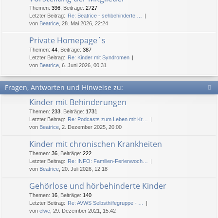
Themen
:
396
,
Beiträge
:
2727
Letzter Beitrag:
Re: Beatrice - sehbehinderte …
von
Beatrice
, 28. Mai 2026, 22:24
Private Homepage`s
Themen
:
44
,
Beiträge
:
387
Letzter Beitrag:
Re: Kinder mit Syndromen
von
Beatrice
, 6. Juni 2026, 00:31
Fragen, Antworten und Hinweise zu:
Kinder mit Behinderungen
Themen
:
233
,
Beiträge
:
1731
Letzter Beitrag:
Re: Podcasts zum Leben mit Kr…
von
Beatrice
, 2. Dezember 2025, 20:00
Kinder mit chronischen Krankheiten
Themen
:
36
,
Beiträge
:
222
Letzter Beitrag:
Re: INFO: Familien-Ferienwoch…
von
Beatrice
, 20. Juli 2026, 12:18
Gehörlose und hörbehinderte Kinder
Themen
:
16
,
Beiträge
:
140
Letzter Beitrag:
Re: AVWS Selbsthilfegruppe - …
von
elwe
, 29. Dezember 2021, 15:42