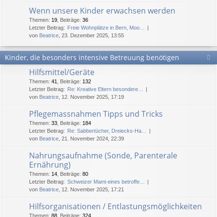
Wenn unsere Kinder erwachsen werden
Themen
:
19
,
Beiträge
:
36
Letzter Beitrag:
Freie Wohnplätze in Bern, Moo…
von
Beatrice
, 23. Dezember 2025, 13:55
Kinder, die besonders intensive Betreuung benötigen
Hilfsmittel/Geräte
Themen
:
41
,
Beiträge
:
132
Letzter Beitrag:
Re: Kreative Eltern besondere…
von
Beatrice
, 12. November 2025, 17:19
Pflegemassnahmen Tipps und Tricks
Themen
:
33
,
Beiträge
:
184
Letzter Beitrag:
Re: Sabbertücher, Dreiecks-Ha…
von
Beatrice
, 21. November 2024, 22:39
Nahrungsaufnahme (Sonde, Parenterale
Ernährung)
Themen
:
14
,
Beiträge
:
80
Letzter Beitrag:
Schweizer Mami eines betroffe…
von
Beatrice
, 12. November 2025, 17:21
Hilfsorganisationen / Entlastungsmöglichkeiten
Themen
:
88
,
Beiträge
:
324