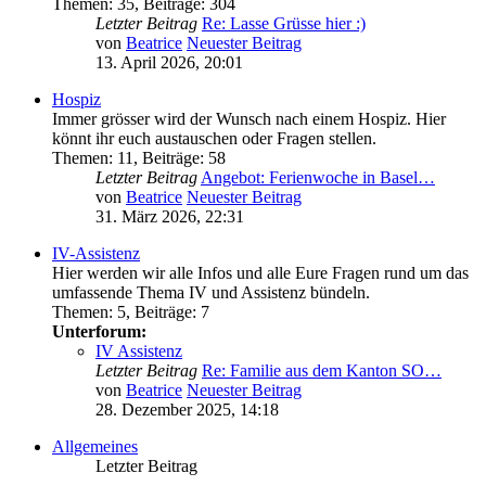
Themen
:
35
,
Beiträge
:
304
Letzter Beitrag
Re: Lasse Grüsse hier :)
von
Beatrice
Neuester Beitrag
13. April 2026, 20:01
Hospiz
Immer grösser wird der Wunsch nach einem Hospiz. Hier
könnt ihr euch austauschen oder Fragen stellen.
Themen
:
11
,
Beiträge
:
58
Letzter Beitrag
Angebot: Ferienwoche in Basel…
von
Beatrice
Neuester Beitrag
31. März 2026, 22:31
IV-Assistenz
Hier werden wir alle Infos und alle Eure Fragen rund um das
umfassende Thema IV und Assistenz bündeln.
Themen
:
5
,
Beiträge
:
7
Unterforum:
IV Assistenz
Letzter Beitrag
Re: Familie aus dem Kanton SO…
von
Beatrice
Neuester Beitrag
28. Dezember 2025, 14:18
Allgemeines
Letzter Beitrag