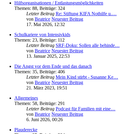
Hilfsorganisationen / Entlastungsmöglichkeiten
Themen
:
88
,
Beiträge
:
324
Letzter Beitrag
Re: Stiftung KIFA Nothilfe u.…
von
Beatrice
Neuester Beitrag
17. Mai 2026, 12:32
Schulkariere von Intensivkids
Themen
:
23
,
Beiträge
:
112
Letzter Beitrag
SRF-Doku: Sollen alle behinde…
von
Beatrice
Neuester Beitrag
13. Januar 2025, 22:53
Die Angst vor dem Ende und das danach
Themen
:
35
,
Beiträge
:
406
Letzter Beitrag
Mein Kind stirbt - Susanne Ke…
von
Beatrice
Neuester Beitrag
21. März 2023, 19:51
Allgemeines
Themen
:
58
,
Beiträge
:
291
Letzter Beitrag
Podcast für Familien mit eine…
von
Beatrice
Neuester Beitrag
6. Juni 2026, 00:26
Plauderecke