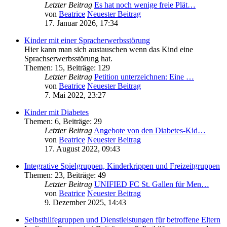
Letzter Beitrag
Es hat noch wenige freie Plät…
von
Beatrice
Neuester Beitrag
17. Januar 2026, 17:34
Kinder mit einer Spracherwerbsstörung
Hier kann man sich austauschen wenn das Kind eine
Sprachserwerbsstörung hat.
Themen
:
15
,
Beiträge
:
129
Letzter Beitrag
Petition unterzeichnen: Eine …
von
Beatrice
Neuester Beitrag
7. Mai 2022, 23:27
Kinder mit Diabetes
Themen
:
6
,
Beiträge
:
29
Letzter Beitrag
Angebote von den Diabetes-Kid…
von
Beatrice
Neuester Beitrag
17. August 2022, 09:43
Integrative Spielgruppen, Kinderkrippen und Freizeitgruppen
Themen
:
23
,
Beiträge
:
49
Letzter Beitrag
UNIFIED FC St. Gallen für Men…
von
Beatrice
Neuester Beitrag
9. Dezember 2025, 14:43
Selbsthilfegruppen und Dienstleistungen für betroffene Eltern