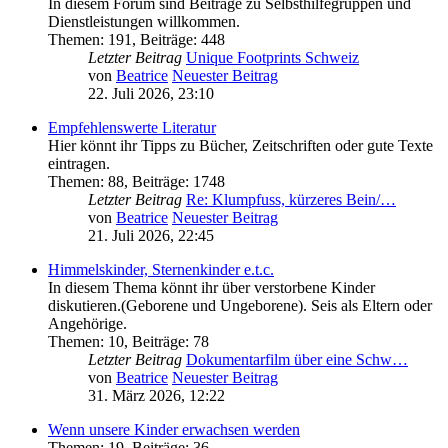
In diesem Forum sind Beiträge zu Selbsthilfegruppen und
Dienstleistungen willkommen.
Themen
:
191
,
Beiträge
:
448
Letzter Beitrag
Unique Footprints Schweiz
von
Beatrice
Neuester Beitrag
22. Juli 2026, 23:10
Empfehlenswerte Literatur
Hier könnt ihr Tipps zu Bücher, Zeitschriften oder gute Texte
eintragen.
Themen
:
88
,
Beiträge
:
1748
Letzter Beitrag
Re: Klumpfuss, kürzeres Bein/…
von
Beatrice
Neuester Beitrag
21. Juli 2026, 22:45
Himmelskinder, Sternenkinder e.t.c.
In diesem Thema könnt ihr über verstorbene Kinder
diskutieren.(Geborene und Ungeborene). Seis als Eltern oder
Angehörige.
Themen
:
10
,
Beiträge
:
78
Letzter Beitrag
Dokumentarfilm über eine Schw…
von
Beatrice
Neuester Beitrag
31. März 2026, 12:22
Wenn unsere Kinder erwachsen werden
Themen
:
19
,
Beiträge
:
36