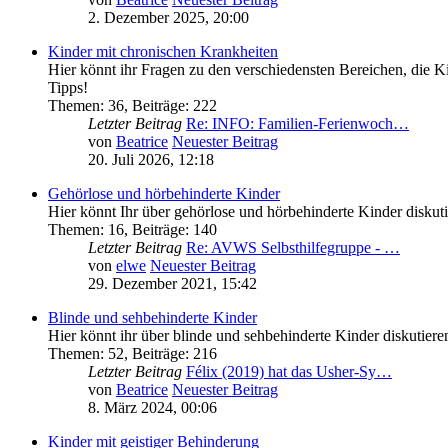
2. Dezember 2025, 20:00
Kinder mit chronischen Krankheiten
Hier könnt ihr Fragen zu den verschiedensten Bereichen, die Ki
Tipps!
Themen
:
36
,
Beiträge
:
222
Letzter Beitrag
Re: INFO: Familien-Ferienwoch…
von
Beatrice
Neuester Beitrag
20. Juli 2026, 12:18
Gehörlose und hörbehinderte Kinder
Hier könnt Ihr über gehörlose und hörbehinderte Kinder diskut
Themen
:
16
,
Beiträge
:
140
Letzter Beitrag
Re: AVWS Selbsthilfegruppe - …
von
elwe
Neuester Beitrag
29. Dezember 2021, 15:42
Blinde und sehbehinderte Kinder
Hier könnt ihr über blinde und sehbehinderte Kinder diskutiere
Themen
:
52
,
Beiträge
:
216
Letzter Beitrag
Félix (2019) hat das Usher-Sy…
von
Beatrice
Neuester Beitrag
8. März 2024, 00:06
Kinder mit geistiger Behinderung