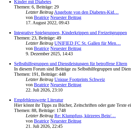
Kinder mit Diabetes
Themen
:
6
,
Beiträge
:
29
Letzter Beitrag
Angebote von den Diabetes-Kid…
von
Beatrice
Neuester Beitrag
17. August 2022, 09:43
Integrative Spielgruppen, Kinderkrippen und Freizeitgruppen
Themen
:
23
,
Beiträge
:
49
Letzter Beitrag
UNIFIED FC St. Gallen für Men…
von
Beatrice
Neuester Beitrag
9. Dezember 2025, 14:43
Selbsthilfegruppen und Dienstleistungen für betroffene Eltern
In diesem Forum sind Beiträge zu Selbsthilfegruppen und Dien
Themen
:
191
,
Beiträge
:
448
Letzter Beitrag
Unique Footprints Schweiz
von
Beatrice
Neuester Beitrag
22. Juli 2026, 23:10
Empfehlenswerte Literatur
Hier könnt ihr Tipps zu Bücher, Zeitschriften oder gute Texte e
Themen
:
88
,
Beiträge
:
1748
Letzter Beitrag
Re: Klumpfuss, kürzeres Bein/…
von
Beatrice
Neuester Beitrag
21. Juli 2026, 22:45