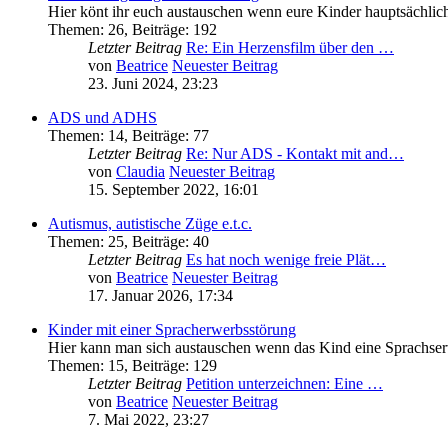
Hier könt ihr euch austauschen wenn eure Kinder hauptsächli
Themen
:
26
,
Beiträge
:
192
Letzter Beitrag
Re: Ein Herzensfilm über den …
von
Beatrice
Neuester Beitrag
23. Juni 2024, 23:23
ADS und ADHS
Themen
:
14
,
Beiträge
:
77
Letzter Beitrag
Re: Nur ADS - Kontakt mit and…
von
Claudia
Neuester Beitrag
15. September 2022, 16:01
Autismus, autistische Züge e.t.c.
Themen
:
25
,
Beiträge
:
40
Letzter Beitrag
Es hat noch wenige freie Plät…
von
Beatrice
Neuester Beitrag
17. Januar 2026, 17:34
Kinder mit einer Spracherwerbsstörung
Hier kann man sich austauschen wenn das Kind eine Sprachser
Themen
:
15
,
Beiträge
:
129
Letzter Beitrag
Petition unterzeichnen: Eine …
von
Beatrice
Neuester Beitrag
7. Mai 2022, 23:27