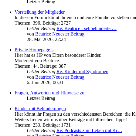
Letzter Beitrag
Vorstellung der Mitglieder
In diesem Forum könnt ihr euch und eure Familie vorstellen un
Themen
:
396
,
Beiträge
:
2727
Letzter Beitrag
Re: Beatrice - sehbehinderte …
von
Beatrice
Neuester Beitrag
28. Mai 2026, 22:24
Private Homepage`s
Hier hat es HP von Eltern besonderer Kinder.
Moderiert von Beatrice.
Themen
:
44
,
Beiträge
:
387
Letzter Beitrag
Re: Kinder mit Syndromen
von
Beatrice
Neuester Beitrag
6. Juni 2026, 00:31
Fragen, Antworten und Hinweise zu:
Letzter Beitrag
Kinder mit Behinderungen
Hier könnt ihr Fragen zu den verschiedensten Bereichen, die Ki
Weiters freuen wir uns über Beiträge mit hilfreichen Tipps!
Themen
:
233
,
Beiträge
:
1731
Letzter Beitrag
Re: Podcasts zum Leben mit Kr…
von
Beatrice
Neuester Beitrag