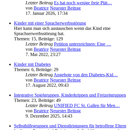
Letzter Beitrag
Es hat noch wenige freie Plät…
von
Beatrice
Neuester Beitrag
17. Januar 2026, 17:34
Kinder mit einer Spracherwerbsstörung
Hier kann man sich austauschen wenn das Kind eine
Sprachserwerbsstörung hat.
Themen
:
15
,
Beiträge
:
129
Letzter Beitrag
Petition unterzeichnen: Eine …
von
Beatrice
Neuester Beitrag
7. Mai 2022, 23:27
Kinder mit Diabetes
Themen
:
6
,
Beiträge
:
29
Letzter Beitrag
Angebote von den Diabetes-Kid…
von
Beatrice
Neuester Beitrag
17. August 2022, 09:43
Integrative Spielgruppen, Kinderkrippen und Freizeitgruppen
Themen
:
23
,
Beiträge
:
49
Letzter Beitrag
UNIFIED FC St. Gallen für Men…
von
Beatrice
Neuester Beitrag
9. Dezember 2025, 14:43
Selbsthilfegruppen und Dienstleistungen für betroffene Eltern