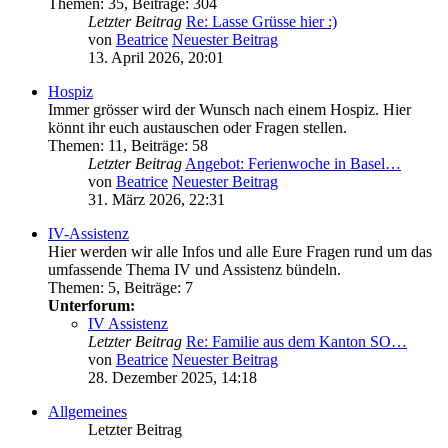
Themen
:
35
,
Beiträge
:
304
Letzter Beitrag
Re: Lasse Grüsse hier :)
von
Beatrice
Neuester Beitrag
13. April 2026, 20:01
Hospiz
Immer grösser wird der Wunsch nach einem Hospiz. Hier
könnt ihr euch austauschen oder Fragen stellen.
Themen
:
11
,
Beiträge
:
58
Letzter Beitrag
Angebot: Ferienwoche in Basel…
von
Beatrice
Neuester Beitrag
31. März 2026, 22:31
IV-Assistenz
Hier werden wir alle Infos und alle Eure Fragen rund um das
umfassende Thema IV und Assistenz bündeln.
Themen
:
5
,
Beiträge
:
7
Unterforum:
IV Assistenz
Letzter Beitrag
Re: Familie aus dem Kanton SO…
von
Beatrice
Neuester Beitrag
28. Dezember 2025, 14:18
Allgemeines
Letzter Beitrag