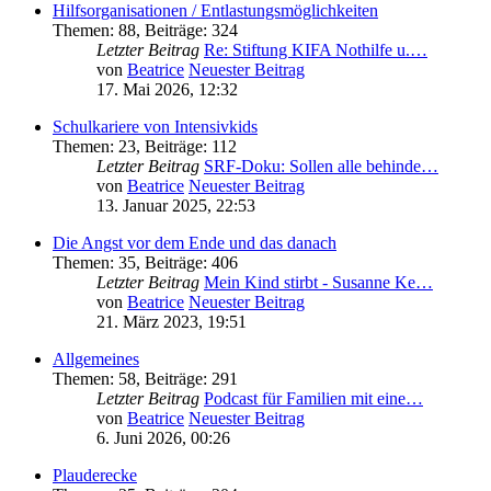
Hilfsorganisationen / Entlastungsmöglichkeiten
Themen
:
88
,
Beiträge
:
324
Letzter Beitrag
Re: Stiftung KIFA Nothilfe u.…
von
Beatrice
Neuester Beitrag
17. Mai 2026, 12:32
Schulkariere von Intensivkids
Themen
:
23
,
Beiträge
:
112
Letzter Beitrag
SRF-Doku: Sollen alle behinde…
von
Beatrice
Neuester Beitrag
13. Januar 2025, 22:53
Die Angst vor dem Ende und das danach
Themen
:
35
,
Beiträge
:
406
Letzter Beitrag
Mein Kind stirbt - Susanne Ke…
von
Beatrice
Neuester Beitrag
21. März 2023, 19:51
Allgemeines
Themen
:
58
,
Beiträge
:
291
Letzter Beitrag
Podcast für Familien mit eine…
von
Beatrice
Neuester Beitrag
6. Juni 2026, 00:26
Plauderecke