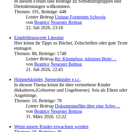
In diesem Forum sind Beiträge zu Selbsthilfegruppen und
Dienstleistungen willkommen.
Themen
:
191
,
Beiträge
:
448
Letzter Beitrag
Unique Footprints Schweiz
von
Beatrice
Neuester Beitrag
22. Juli 2026, 23:10
Empfehlenswerte Literatur
Hier könnt ihr Tipps zu Bücher, Zeitschriften oder gute Texte
eintragen.
Themen
:
88
,
Beiträge
:
1748
Letzter Beitrag
Re: Klumpfuss, kürzeres Bein/…
von
Beatrice
Neuester Beitrag
21. Juli 2026, 22:45
Himmelskinder, Sternenkinder e.t.c.
In diesem Thema könnt ihr über verstorbene Kinder
diskutieren.(Geborene und Ungeborene). Seis als Eltern oder
Angehörige.
Themen
:
10
,
Beiträge
:
78
Letzter Beitrag
Dokumentarfilm über eine Schw…
von
Beatrice
Neuester Beitrag
31. März 2026, 12:22
Wenn unsere Kinder erwachsen werden
Themen
:
19
,
Beiträge
:
36