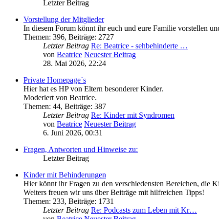
Letzter Beitrag
Vorstellung der Mitglieder
In diesem Forum könnt ihr euch und eure Familie vorstellen un
Themen
:
396
,
Beiträge
:
2727
Letzter Beitrag
Re: Beatrice - sehbehinderte …
von
Beatrice
Neuester Beitrag
28. Mai 2026, 22:24
Private Homepage`s
Hier hat es HP von Eltern besonderer Kinder.
Moderiert von Beatrice.
Themen
:
44
,
Beiträge
:
387
Letzter Beitrag
Re: Kinder mit Syndromen
von
Beatrice
Neuester Beitrag
6. Juni 2026, 00:31
Fragen, Antworten und Hinweise zu:
Letzter Beitrag
Kinder mit Behinderungen
Hier könnt ihr Fragen zu den verschiedensten Bereichen, die Ki
Weiters freuen wir uns über Beiträge mit hilfreichen Tipps!
Themen
:
233
,
Beiträge
:
1731
Letzter Beitrag
Re: Podcasts zum Leben mit Kr…
von
Beatrice
Neuester Beitrag