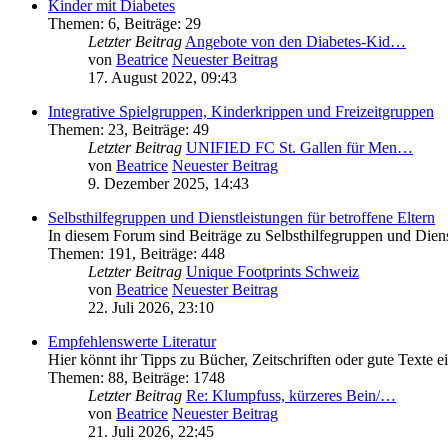
Kinder mit Diabetes
Themen
:
6
,
Beiträge
:
29
Letzter Beitrag
Angebote von den Diabetes-Kid…
von
Beatrice
Neuester Beitrag
17. August 2022, 09:43
Integrative Spielgruppen, Kinderkrippen und Freizeitgruppen
Themen
:
23
,
Beiträge
:
49
Letzter Beitrag
UNIFIED FC St. Gallen für Men…
von
Beatrice
Neuester Beitrag
9. Dezember 2025, 14:43
Selbsthilfegruppen und Dienstleistungen für betroffene Eltern
In diesem Forum sind Beiträge zu Selbsthilfegruppen und Dien
Themen
:
191
,
Beiträge
:
448
Letzter Beitrag
Unique Footprints Schweiz
von
Beatrice
Neuester Beitrag
22. Juli 2026, 23:10
Empfehlenswerte Literatur
Hier könnt ihr Tipps zu Bücher, Zeitschriften oder gute Texte e
Themen
:
88
,
Beiträge
:
1748
Letzter Beitrag
Re: Klumpfuss, kürzeres Bein/…
von
Beatrice
Neuester Beitrag
21. Juli 2026, 22:45