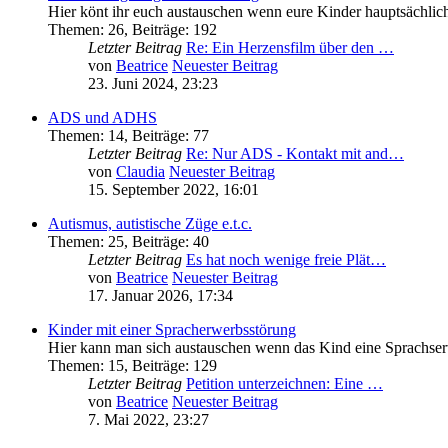
Hier könt ihr euch austauschen wenn eure Kinder hauptsächli
Themen
:
26
,
Beiträge
:
192
Letzter Beitrag
Re: Ein Herzensfilm über den …
von
Beatrice
Neuester Beitrag
23. Juni 2024, 23:23
ADS und ADHS
Themen
:
14
,
Beiträge
:
77
Letzter Beitrag
Re: Nur ADS - Kontakt mit and…
von
Claudia
Neuester Beitrag
15. September 2022, 16:01
Autismus, autistische Züge e.t.c.
Themen
:
25
,
Beiträge
:
40
Letzter Beitrag
Es hat noch wenige freie Plät…
von
Beatrice
Neuester Beitrag
17. Januar 2026, 17:34
Kinder mit einer Spracherwerbsstörung
Hier kann man sich austauschen wenn das Kind eine Sprachser
Themen
:
15
,
Beiträge
:
129
Letzter Beitrag
Petition unterzeichnen: Eine …
von
Beatrice
Neuester Beitrag
7. Mai 2022, 23:27