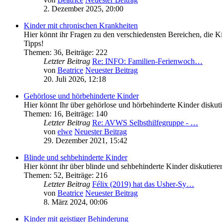
2. Dezember 2025, 20:00
Kinder mit chronischen Krankheiten
Hier könnt ihr Fragen zu den verschiedensten Bereichen, die Ki
Tipps!
Themen
:
36
,
Beiträge
:
222
Letzter Beitrag
Re: INFO: Familien-Ferienwoch…
von
Beatrice
Neuester Beitrag
20. Juli 2026, 12:18
Gehörlose und hörbehinderte Kinder
Hier könnt Ihr über gehörlose und hörbehinderte Kinder diskut
Themen
:
16
,
Beiträge
:
140
Letzter Beitrag
Re: AVWS Selbsthilfegruppe - …
von
elwe
Neuester Beitrag
29. Dezember 2021, 15:42
Blinde und sehbehinderte Kinder
Hier könnt ihr über blinde und sehbehinderte Kinder diskutiere
Themen
:
52
,
Beiträge
:
216
Letzter Beitrag
Félix (2019) hat das Usher-Sy…
von
Beatrice
Neuester Beitrag
8. März 2024, 00:06
Kinder mit geistiger Behinderung