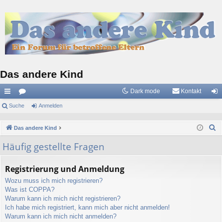
Das andere Kind
Dark mode
Kontakt
ch
Suche
or
Anmelden
n
ne
en
m
S
Das andere Kind
llz
el
u
Häufig gestellte Fragen
c
ug
de
h
riff
n
Registrierung und Anmeldung
e
Wozu muss ich mich registrieren?
Was ist COPPA?
Warum kann ich mich nicht registrieren?
Ich habe mich registriert, kann mich aber nicht anmelden!
Warum kann ich mich nicht anmelden?