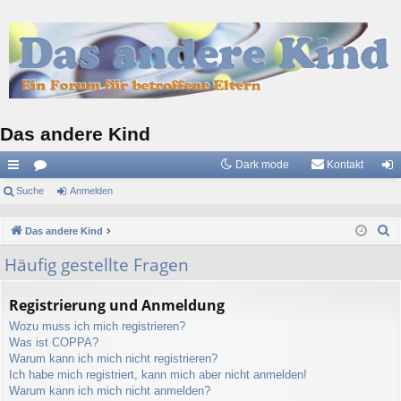
Das andere Kind
Dark mode
Kontakt
ch
Suche
or
Anmelden
n
ne
en
m
S
Das andere Kind
llz
el
u
Häufig gestellte Fragen
c
ug
de
h
riff
n
Registrierung und Anmeldung
e
Wozu muss ich mich registrieren?
Was ist COPPA?
Warum kann ich mich nicht registrieren?
Ich habe mich registriert, kann mich aber nicht anmelden!
Warum kann ich mich nicht anmelden?