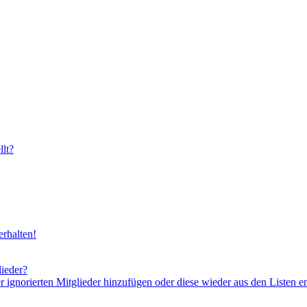
lt?
rhalten!
lieder?
er ignorierten Mitglieder hinzufügen oder diese wieder aus den Listen e