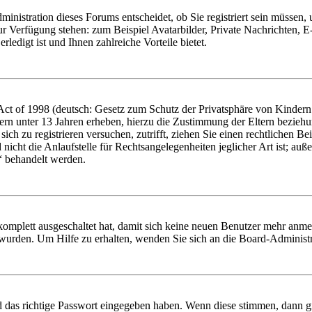
nistration dieses Forums entscheidet, ob Sie registriert sein müssen, um
zur Verfügung stehen: zum Beispiel Avatarbilder, Private Nachrichten, 
ledigt ist und Ihnen zahlreiche Vorteile bietet.
t of 1998 (deutsch: Gesetz zum Schutz der Privatsphäre von Kindern i
ern unter 13 Jahren erheben, hierzu die Zustimmung der Eltern bezieh
e sich zu registrieren versuchen, zutrifft, ziehen Sie einen rechtlichen
icht die Anlaufstelle für Rechtsangelegenheiten jeglicher Art ist; auße
“ behandelt werden.
 komplett ausgeschaltet hat, damit sich keine neuen Benutzer mehr anme
 wurden. Um Hilfe zu erhalten, wenden Sie sich an die Board-Administr
d das richtige Passwort eingegeben haben. Wenn diese stimmen, dann 