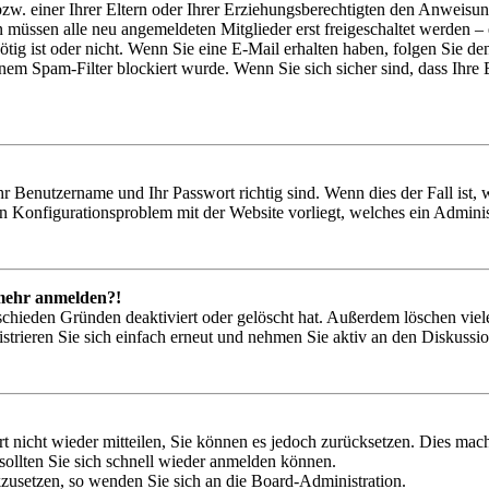
zw. einer Ihrer Eltern oder Ihrer Erziehungsberechtigten den Anweisung
n müssen alle neu angemeldeten Mitglieder erst freigeschaltet werden – 
nötig ist oder nicht. Wenn Sie eine E-Mail erhalten haben, folgen Sie d
em Spam-Filter blockiert wurde. Wenn Sie sich sicher sind, dass Ihre
hr Benutzername und Ihr Passwort richtig sind. Wenn dies der Fall ist
ein Konfigurationsproblem mit der Website vorliegt, welches ein Adminis
t mehr anmelden?!
schieden Gründen deaktiviert oder gelöscht hat. Außerdem löschen viele
trieren Sie sich einfach erneut und nehmen Sie aktiv an den Diskussion
rt nicht wieder mitteilen, Sie können es jedoch zurücksetzen. Dies ma
ollten Sie sich schnell wieder anmelden können.
ckzusetzen, so wenden Sie sich an die Board-Administration.