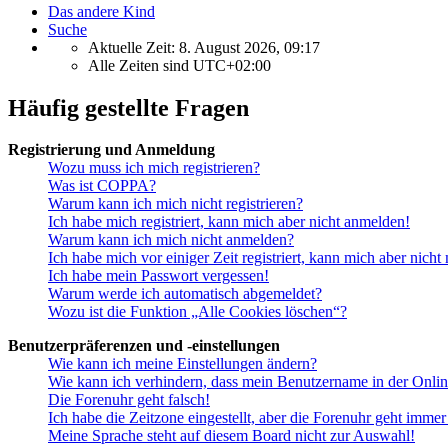
Das andere Kind
Suche
Aktuelle Zeit: 8. August 2026, 09:17
Alle Zeiten sind
UTC+02:00
Häufig gestellte Fragen
Registrierung und Anmeldung
Wozu muss ich mich registrieren?
Was ist COPPA?
Warum kann ich mich nicht registrieren?
Ich habe mich registriert, kann mich aber nicht anmelden!
Warum kann ich mich nicht anmelden?
Ich habe mich vor einiger Zeit registriert, kann mich aber nich
Ich habe mein Passwort vergessen!
Warum werde ich automatisch abgemeldet?
Wozu ist die Funktion „Alle Cookies löschen“?
Benutzerpräferenzen und -einstellungen
Wie kann ich meine Einstellungen ändern?
Wie kann ich verhindern, dass mein Benutzername in der Onlin
Die Forenuhr geht falsch!
Ich habe die Zeitzone eingestellt, aber die Forenuhr geht immer
Meine Sprache steht auf diesem Board nicht zur Auswahl!