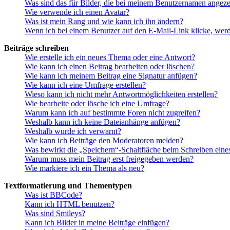
Was sind das für Bilder, die bei meinem Benutzernamen angez
Wie verwende ich einen Avatar?
Was ist mein Rang und wie kann ich ihn ändern?
Wenn ich bei einem Benutzer auf den E-Mail-Link klicke, werd
Beiträge schreiben
Wie erstelle ich ein neues Thema oder eine Antwort?
Wie kann ich einen Beitrag bearbeiten oder löschen?
Wie kann ich meinem Beitrag eine Signatur anfügen?
Wie kann ich eine Umfrage erstellen?
Wieso kann ich nicht mehr Antwortmöglichkeiten erstellen?
Wie bearbeite oder lösche ich eine Umfrage?
Warum kann ich auf bestimmte Foren nicht zugreifen?
Weshalb kann ich keine Dateianhänge anfügen?
Weshalb wurde ich verwarnt?
Wie kann ich Beiträge den Moderatoren melden?
Was bewirkt die „Speichern“-Schaltfläche beim Schreiben eine
Warum muss mein Beitrag erst freigegeben werden?
Wie markiere ich ein Thema als neu?
Textformatierung und Thementypen
Was ist BBCode?
Kann ich HTML benutzen?
Was sind Smileys?
Kann ich Bilder in meine Beiträge einfügen?