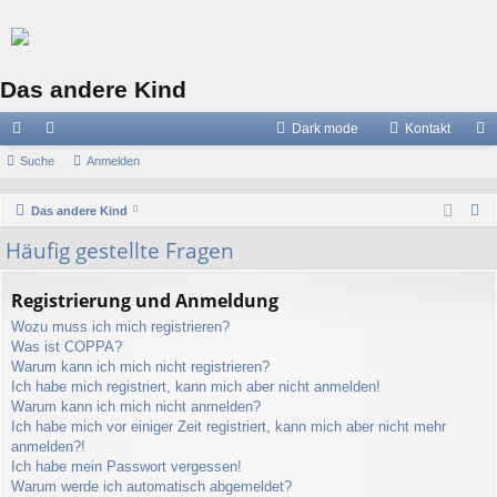
Das andere Kind
Dark mode
Kontakt
ch
Suche
or
Anmelden
n
ne
en
m
S
Das andere Kind
llz
el
u
Häufig gestellte Fragen
c
ug
de
h
riff
n
Registrierung und Anmeldung
e
Wozu muss ich mich registrieren?
Was ist COPPA?
Warum kann ich mich nicht registrieren?
Ich habe mich registriert, kann mich aber nicht anmelden!
Warum kann ich mich nicht anmelden?
Ich habe mich vor einiger Zeit registriert, kann mich aber nicht mehr
anmelden?!
Ich habe mein Passwort vergessen!
Warum werde ich automatisch abgemeldet?