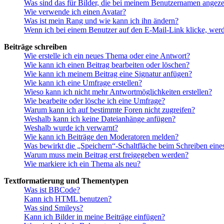
Was sind das für Bilder, die bei meinem Benutzernamen angez
Wie verwende ich einen Avatar?
Was ist mein Rang und wie kann ich ihn ändern?
Wenn ich bei einem Benutzer auf den E-Mail-Link klicke, werd
Beiträge schreiben
Wie erstelle ich ein neues Thema oder eine Antwort?
Wie kann ich einen Beitrag bearbeiten oder löschen?
Wie kann ich meinem Beitrag eine Signatur anfügen?
Wie kann ich eine Umfrage erstellen?
Wieso kann ich nicht mehr Antwortmöglichkeiten erstellen?
Wie bearbeite oder lösche ich eine Umfrage?
Warum kann ich auf bestimmte Foren nicht zugreifen?
Weshalb kann ich keine Dateianhänge anfügen?
Weshalb wurde ich verwarnt?
Wie kann ich Beiträge den Moderatoren melden?
Was bewirkt die „Speichern“-Schaltfläche beim Schreiben eine
Warum muss mein Beitrag erst freigegeben werden?
Wie markiere ich ein Thema als neu?
Textformatierung und Thementypen
Was ist BBCode?
Kann ich HTML benutzen?
Was sind Smileys?
Kann ich Bilder in meine Beiträge einfügen?