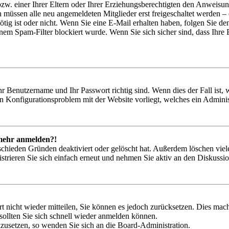
zw. einer Ihrer Eltern oder Ihrer Erziehungsberechtigten den Anweisung
n müssen alle neu angemeldeten Mitglieder erst freigeschaltet werden – 
nötig ist oder nicht. Wenn Sie eine E-Mail erhalten haben, folgen Sie d
em Spam-Filter blockiert wurde. Wenn Sie sich sicher sind, dass Ihre
hr Benutzername und Ihr Passwort richtig sind. Wenn dies der Fall ist
ein Konfigurationsproblem mit der Website vorliegt, welches ein Adminis
t mehr anmelden?!
schieden Gründen deaktiviert oder gelöscht hat. Außerdem löschen viele
trieren Sie sich einfach erneut und nehmen Sie aktiv an den Diskussion
rt nicht wieder mitteilen, Sie können es jedoch zurücksetzen. Dies ma
ollten Sie sich schnell wieder anmelden können.
ckzusetzen, so wenden Sie sich an die Board-Administration.