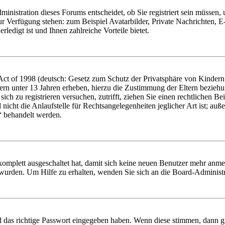
nistration dieses Forums entscheidet, ob Sie registriert sein müssen, um
zur Verfügung stehen: zum Beispiel Avatarbilder, Private Nachrichten, 
ledigt ist und Ihnen zahlreiche Vorteile bietet.
t of 1998 (deutsch: Gesetz zum Schutz der Privatsphäre von Kindern i
ern unter 13 Jahren erheben, hierzu die Zustimmung der Eltern bezieh
e sich zu registrieren versuchen, zutrifft, ziehen Sie einen rechtlichen
icht die Anlaufstelle für Rechtsangelegenheiten jeglicher Art ist; auße
“ behandelt werden.
 komplett ausgeschaltet hat, damit sich keine neuen Benutzer mehr anme
 wurden. Um Hilfe zu erhalten, wenden Sie sich an die Board-Administr
d das richtige Passwort eingegeben haben. Wenn diese stimmen, dann 