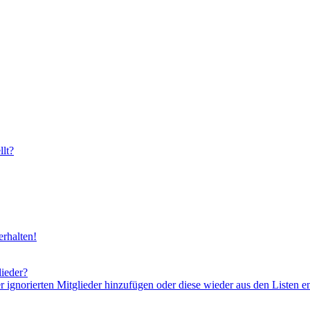
lt?
rhalten!
lieder?
er ignorierten Mitglieder hinzufügen oder diese wieder aus den Listen e