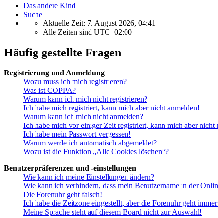
Das andere Kind
Suche
Aktuelle Zeit: 7. August 2026, 04:41
Alle Zeiten sind
UTC+02:00
Häufig gestellte Fragen
Registrierung und Anmeldung
Wozu muss ich mich registrieren?
Was ist COPPA?
Warum kann ich mich nicht registrieren?
Ich habe mich registriert, kann mich aber nicht anmelden!
Warum kann ich mich nicht anmelden?
Ich habe mich vor einiger Zeit registriert, kann mich aber nich
Ich habe mein Passwort vergessen!
Warum werde ich automatisch abgemeldet?
Wozu ist die Funktion „Alle Cookies löschen“?
Benutzerpräferenzen und -einstellungen
Wie kann ich meine Einstellungen ändern?
Wie kann ich verhindern, dass mein Benutzername in der Onlin
Die Forenuhr geht falsch!
Ich habe die Zeitzone eingestellt, aber die Forenuhr geht immer
Meine Sprache steht auf diesem Board nicht zur Auswahl!