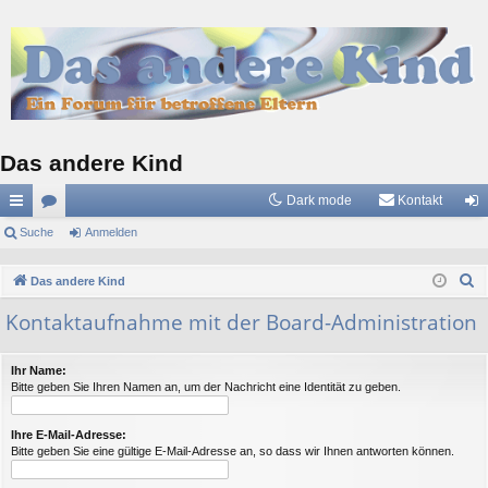
Das andere Kind
Dark mode
Kontakt
ch
Suche
or
Anmelden
n
ne
en
m
S
Das andere Kind
llz
el
u
Kontaktaufnahme mit der Board-Administration
c
ug
de
h
riff
n
Ihr Name:
e
Bitte geben Sie Ihren Namen an, um der Nachricht eine Identität zu geben.
Ihre E-Mail-Adresse:
Bitte geben Sie eine gültige E-Mail-Adresse an, so dass wir Ihnen antworten können.