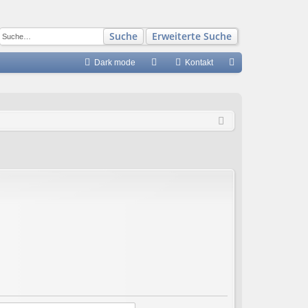
Suche
Erweiterte Suche
Dark mode
S
Kontakt
FA
n
Q
m
el
de
n