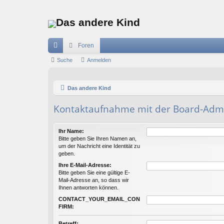
Das andere Kind
Foren
ch
Suche
Anmelden
ne
Das andere Kind
llz
ug
Kontaktaufnahme mit der Board-Admi
riff
Ihr Name:
Bitte geben Sie Ihren Namen an,
um der Nachricht eine Identität zu
geben.
Ihre E-Mail-Adresse:
Bitte geben Sie eine gültige E-
Mail-Adresse an, so dass wir
Ihnen antworten können.
CONTACT_YOUR_EMAIL_CON
FIRM:
Betreff: