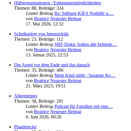
Hilfsorganisationen / Entlastungsmöglichkeiten
Themen
:
88
,
Beiträge
:
324
Letzter Beitrag
Re: Stiftung KIFA Nothilfe u.…
von
Beatrice
Neuester Beitrag
17. Mai 2026, 12:32
Schulkariere von Intensivkids
Themen
:
23
,
Beiträge
:
112
Letzter Beitrag
SRF-Doku: Sollen alle behinde…
von
Beatrice
Neuester Beitrag
13. Januar 2025, 22:53
Die Angst vor dem Ende und das danach
Themen
:
35
,
Beiträge
:
406
Letzter Beitrag
Mein Kind stirbt - Susanne Ke…
von
Beatrice
Neuester Beitrag
21. März 2023, 19:51
Allgemeines
Themen
:
58
,
Beiträge
:
291
Letzter Beitrag
Podcast für Familien mit eine…
von
Beatrice
Neuester Beitrag
6. Juni 2026, 00:26
Plauderecke