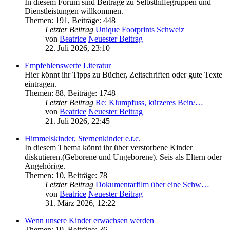
In diesem Forum sind Beiträge zu Selbsthilfegruppen und
Dienstleistungen willkommen.
Themen
:
191
,
Beiträge
:
448
Letzter Beitrag
Unique Footprints Schweiz
von
Beatrice
Neuester Beitrag
22. Juli 2026, 23:10
Empfehlenswerte Literatur
Hier könnt ihr Tipps zu Bücher, Zeitschriften oder gute Texte
eintragen.
Themen
:
88
,
Beiträge
:
1748
Letzter Beitrag
Re: Klumpfuss, kürzeres Bein/…
von
Beatrice
Neuester Beitrag
21. Juli 2026, 22:45
Himmelskinder, Sternenkinder e.t.c.
In diesem Thema könnt ihr über verstorbene Kinder
diskutieren.(Geborene und Ungeborene). Seis als Eltern oder
Angehörige.
Themen
:
10
,
Beiträge
:
78
Letzter Beitrag
Dokumentarfilm über eine Schw…
von
Beatrice
Neuester Beitrag
31. März 2026, 12:22
Wenn unsere Kinder erwachsen werden
Themen
:
19
,
Beiträge
:
36