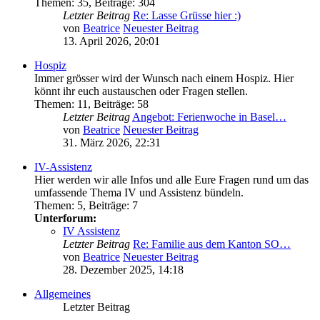
Themen
:
35
,
Beiträge
:
304
Letzter Beitrag
Re: Lasse Grüsse hier :)
von
Beatrice
Neuester Beitrag
13. April 2026, 20:01
Hospiz
Immer grösser wird der Wunsch nach einem Hospiz. Hier
könnt ihr euch austauschen oder Fragen stellen.
Themen
:
11
,
Beiträge
:
58
Letzter Beitrag
Angebot: Ferienwoche in Basel…
von
Beatrice
Neuester Beitrag
31. März 2026, 22:31
IV-Assistenz
Hier werden wir alle Infos und alle Eure Fragen rund um das
umfassende Thema IV und Assistenz bündeln.
Themen
:
5
,
Beiträge
:
7
Unterforum:
IV Assistenz
Letzter Beitrag
Re: Familie aus dem Kanton SO…
von
Beatrice
Neuester Beitrag
28. Dezember 2025, 14:18
Allgemeines
Letzter Beitrag