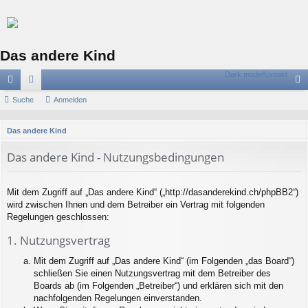
Das andere Kind
Dark mode
Kontakt
ch
Suche
or
Anmelden
n
ne
en
m
S
Das andere Kind
llz
el
u
Das andere Kind - Nutzungsbedingungen
c
ug
de
h
riff
n
e
Mit dem Zugriff auf „Das andere Kind“ („http://dasanderekind.ch/phpBB2“)
wird zwischen Ihnen und dem Betreiber ein Vertrag mit folgenden
Regelungen geschlossen:
1. Nutzungsvertrag
Mit dem Zugriff auf „Das andere Kind“ (im Folgenden „das Board“)
schließen Sie einen Nutzungsvertrag mit dem Betreiber des
Boards ab (im Folgenden „Betreiber“) und erklären sich mit den
nachfolgenden Regelungen einverstanden.