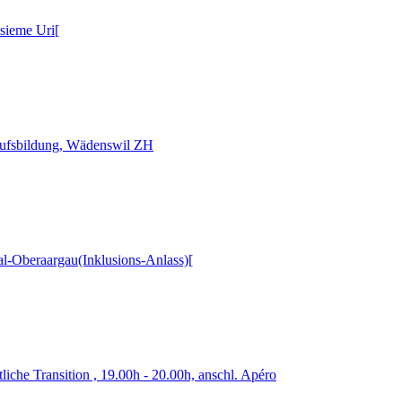
nsieme Uri[
erufsbildung, Wädenswil ZH
-Oberaargau(Inklusions-Anlass)[
iche Transition , 19.00h - 20.00h, anschl. Apéro