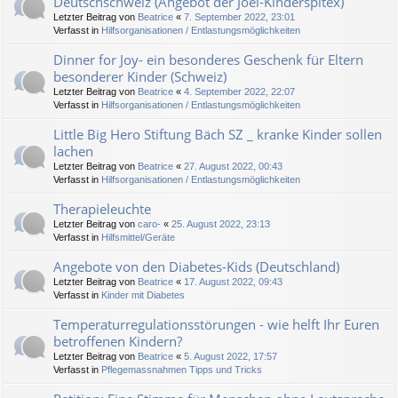
Deutschschweiz (Angebot der Joel-Kinderspitex)
Letzter Beitrag von
Beatrice
«
7. September 2022, 23:01
Verfasst in
Hilfsorganisationen / Entlastungsmöglichkeiten
Dinner for Joy- ein besonderes Geschenk für Eltern
besonderer Kinder (Schweiz)
Letzter Beitrag von
Beatrice
«
4. September 2022, 22:07
Verfasst in
Hilfsorganisationen / Entlastungsmöglichkeiten
Little Big Hero Stiftung Bäch SZ _ kranke Kinder sollen
lachen
Letzter Beitrag von
Beatrice
«
27. August 2022, 00:43
Verfasst in
Hilfsorganisationen / Entlastungsmöglichkeiten
Therapieleuchte
Letzter Beitrag von
caro-
«
25. August 2022, 23:13
Verfasst in
Hilfsmittel/Geräte
Angebote von den Diabetes-Kids (Deutschland)
Letzter Beitrag von
Beatrice
«
17. August 2022, 09:43
Verfasst in
Kinder mit Diabetes
Temperaturregulationsstörungen - wie helft Ihr Euren
betroffenen Kindern?
Letzter Beitrag von
Beatrice
«
5. August 2022, 17:57
Verfasst in
Pflegemassnahmen Tipps und Tricks