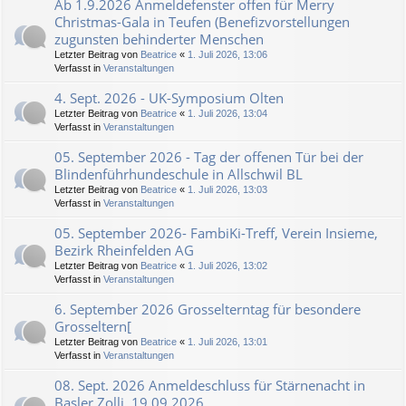
Ab 1.9.2026 Anmeldefenster offen für Merry
Christmas-Gala in Teufen (Benefizvorstellungen
zugunsten behinderter Menschen
Letzter Beitrag von
Beatrice
«
1. Juli 2026, 13:06
Verfasst in
Veranstaltungen
4. Sept. 2026 - UK-Symposium Olten
Letzter Beitrag von
Beatrice
«
1. Juli 2026, 13:04
Verfasst in
Veranstaltungen
05. September 2026 - Tag der offenen Tür bei der
Blindenführhundeschule in Allschwil BL
Letzter Beitrag von
Beatrice
«
1. Juli 2026, 13:03
Verfasst in
Veranstaltungen
05. September 2026- FambiKi-Treff, Verein Insieme,
Bezirk Rheinfelden AG
Letzter Beitrag von
Beatrice
«
1. Juli 2026, 13:02
Verfasst in
Veranstaltungen
6. September 2026 Grosselterntag für besondere
Grosseltern[
Letzter Beitrag von
Beatrice
«
1. Juli 2026, 13:01
Verfasst in
Veranstaltungen
08. Sept. 2026 Anmeldeschluss für Stärnenacht in
Basler Zolli, 19.09.2026