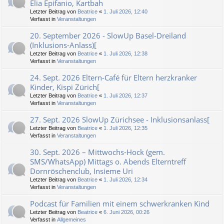
Elia Epifanio, Kartbah
Letzter Beitrag von
Beatrice
«
1. Juli 2026, 12:40
Verfasst in
Veranstaltungen
20. September 2026 - SlowUp Basel-Dreiland
(Inklusions-Anlass)[
Letzter Beitrag von
Beatrice
«
1. Juli 2026, 12:38
Verfasst in
Veranstaltungen
24. Sept. 2026 Eltern-Café für Eltern herzkranker
Kinder, Kispi Zürich[
Letzter Beitrag von
Beatrice
«
1. Juli 2026, 12:37
Verfasst in
Veranstaltungen
27. Sept. 2026 SlowUp Zürichsee - Inklusionsanlass[
Letzter Beitrag von
Beatrice
«
1. Juli 2026, 12:35
Verfasst in
Veranstaltungen
30. Sept. 2026 – Mittwochs-Hock (gem.
SMS/WhatsApp) Mittags o. Abends Elterntreff
Dornröschenclub, Insieme Uri
Letzter Beitrag von
Beatrice
«
1. Juli 2026, 12:34
Verfasst in
Veranstaltungen
Podcast für Familien mit einem schwerkranken Kind
Letzter Beitrag von
Beatrice
«
6. Juni 2026, 00:26
Verfasst in
Allgemeines