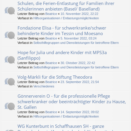
Schulen, die Ferien-Entlastung für Familien ihrer
Schülerinnen anbieten (Basel/ Baselland)
Letzter Beitrag von
Beatrice
«
10. November 2022, 22:22
Verfasst in
Hilfsorganisationen / Entlastungsmöglichkeiten
Fondazione Elisa - für schwerkranke/schwer
behinderte Kinder im Tessin und Moesano
Letzter Beitrag von
Beatrice
«
5. November 2022, 03:24
Verfasst in
Selbsthilfegruppen und Dienstleistungen für betroffene Eltern
Hope for Julia und andere Kinder mit MPS3a
(Sanfilippo)
Letzter Beitrag von
Beatrice
«
30. Oktober 2022, 22:42
Verfasst in
Selbsthilfegruppen und Dienstleistungen für betroffene Eltern
Volg-Märkli für die Stiftung Theodora
Letzter Beitrag von
Beatrice
«
23. September 2022, 21:54
Verfasst in
Verschiedenes
Gönnerverein O - für die professionelle Pflege
schwerkranker oder beeinträchtigter Kinder zu Hause,
St. Gallen
Letzter Beitrag von
Beatrice
«
14. September 2022, 09:02
Verfasst in
Hilfsorganisationen / Entlastungsmöglichkeiten
WG Kunterbunt in Schaffhausen SH - ganze