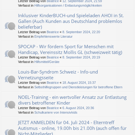
Letzter Beitrag von
Beatrice
«
12. September 2024, 21:59
Verfasst in
Hilfsorganisationen / Entlastungsmöglichkeiten
Inklusiver KinderBUCH-und Spieleladen AHOI in St.
Gallen (Auch Kunden aus Deutschland problemlos
belieferbar)
Letzter Beitrag von
Beatrice
«
8. September 2024, 22:20
Verfasst in
Empfehlenswerte Literatur
SPOCAP - Wir fördern Sport für Menschen mit
Handicap, Vereinssitz Mollis GL (schweizweit tätig)
Letzter Beitrag von
Beatrice
«
8. September 2024, 20:19
Verfasst in
Hilfsmittel/Geräte
Louis-Bar-Syndrom Schweiz - Info-und
Vernetzungsseite
Letzter Beitrag von
Beatrice
«
18. August 2024, 15:37
Verfasst in
Selbsthilfegruppen und Dienstleistungen für betroffene Eltern
NOEL-Training - ein wertvoller Ansatz zur Entlastung
divers betroffener Kinder
Letzter Beitrag von
Beatrice
«
6. August 2024, 20:36
Verfasst in
Schulkariere von Intensivkids
JETZT ANMELDEN für 04. Juli 2024 - Elterntreff
Autismus - online, 19.00h bis 21.00h (auch offen für
Nicht-Mitglieder)