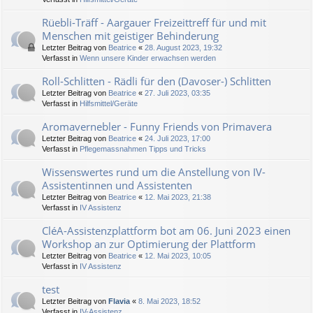
Rüebli-Träff - Aargauer Freizeittreff für und mit
Menschen mit geistiger Behinderung
Letzter Beitrag von
Beatrice
«
28. August 2023, 19:32
Verfasst in
Wenn unsere Kinder erwachsen werden
Roll-Schlitten - Rädli für den (Davoser-) Schlitten
Letzter Beitrag von
Beatrice
«
27. Juli 2023, 03:35
Verfasst in
Hilfsmittel/Geräte
Aromavernebler - Funny Friends von Primavera
Letzter Beitrag von
Beatrice
«
24. Juli 2023, 17:00
Verfasst in
Pflegemassnahmen Tipps und Tricks
Wissenswertes rund um die Anstellung von IV-
Assistentinnen und Assistenten
Letzter Beitrag von
Beatrice
«
12. Mai 2023, 21:38
Verfasst in
IV Assistenz
CléA-Assistenzplattform bot am 06. Juni 2023 einen
Workshop an zur Optimierung der Plattform
Letzter Beitrag von
Beatrice
«
12. Mai 2023, 10:05
Verfasst in
IV Assistenz
test
Letzter Beitrag von
Flavia
«
8. Mai 2023, 18:52
Verfasst in
IV-Assistenz