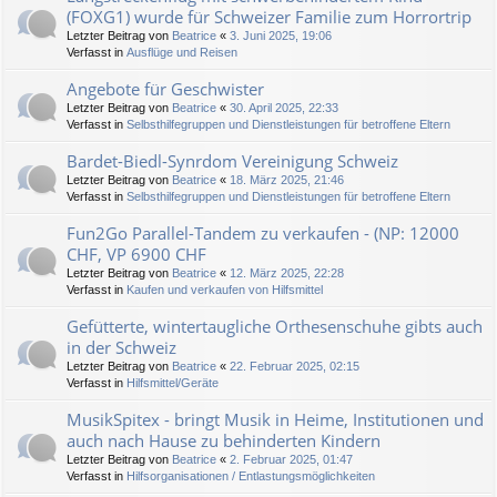
(FOXG1) wurde für Schweizer Familie zum Horrortrip
Letzter Beitrag von
Beatrice
«
3. Juni 2025, 19:06
Verfasst in
Ausflüge und Reisen
Angebote für Geschwister
Letzter Beitrag von
Beatrice
«
30. April 2025, 22:33
Verfasst in
Selbsthilfegruppen und Dienstleistungen für betroffene Eltern
Bardet-Biedl-Synrdom Vereinigung Schweiz
Letzter Beitrag von
Beatrice
«
18. März 2025, 21:46
Verfasst in
Selbsthilfegruppen und Dienstleistungen für betroffene Eltern
Fun2Go Parallel-Tandem zu verkaufen - (NP: 12000
CHF, VP 6900 CHF
Letzter Beitrag von
Beatrice
«
12. März 2025, 22:28
Verfasst in
Kaufen und verkaufen von Hilfsmittel
Gefütterte, wintertaugliche Orthesenschuhe gibts auch
in der Schweiz
Letzter Beitrag von
Beatrice
«
22. Februar 2025, 02:15
Verfasst in
Hilfsmittel/Geräte
MusikSpitex - bringt Musik in Heime, Institutionen und
auch nach Hause zu behinderten Kindern
Letzter Beitrag von
Beatrice
«
2. Februar 2025, 01:47
Verfasst in
Hilfsorganisationen / Entlastungsmöglichkeiten