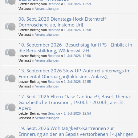
Letzter Beitrag von
Beatrice
«
1. Juli 2026, 12:59
Verfasst in
Veranstaltungen
08. Sept. 2026 Dienstags-Hock Elterntreff
Dornröschenclub, Insieme Uri[
Letzter Beitrag von
Beatrice
«
1. Juli 2026, 12:58
Verfasst in
Veranstaltungen
10. September 2026_ Besuchstag für HPS - Einblick in
die Berufsbildung, Wädenswil ZH
Letzter Beitrag von
Beatrice
«
1. Juli 2026, 12:56
Verfasst in
Veranstaltungen
13. September 2026 Slow-UP_Autofrei unterwegs im
Emmental-Oberaargau(Inklusions-Anlass)[
Letzter Beitrag von
Beatrice
«
1. Juli 2026, 12:55
Verfasst in
Veranstaltungen
17. Sept. 2026 Eltern-Oase Cantina e9, Basel, Thema:
Ganzheitliche Transition , 19.00h - 20.00h, anschl.
Apéro
Letzter Beitrag von
Beatrice
«
1. Juli 2026, 12:54
Verfasst in
Veranstaltungen
19. Sept. 2026:Wohltätigkeits-Kartrennen zur
Erinnerung an den an Sepsis verstorbenen 14.jährigen