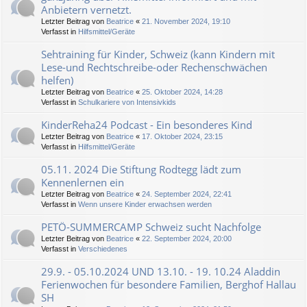
Anbietern vernetzt.
Letzter Beitrag von
Beatrice
«
21. November 2024, 19:10
Verfasst in
Hilfsmittel/Geräte
Sehtraining für Kinder, Schweiz (kann Kindern mit
Lese-und Rechtschreibe-oder Rechenschwächen
helfen)
Letzter Beitrag von
Beatrice
«
25. Oktober 2024, 14:28
Verfasst in
Schulkariere von Intensivkids
KinderReha24 Podcast - Ein besonderes Kind
Letzter Beitrag von
Beatrice
«
17. Oktober 2024, 23:15
Verfasst in
Hilfsmittel/Geräte
05.11. 2024 Die Stiftung Rodtegg lädt zum
Kennenlernen ein
Letzter Beitrag von
Beatrice
«
24. September 2024, 22:41
Verfasst in
Wenn unsere Kinder erwachsen werden
PETÖ-SUMMERCAMP Schweiz sucht Nachfolge
Letzter Beitrag von
Beatrice
«
22. September 2024, 20:00
Verfasst in
Verschiedenes
29.9. - 05.10.2024 UND 13.10. - 19. 10.24 Aladdin
Ferienwochen für besondere Familien, Berghof Hallau
SH