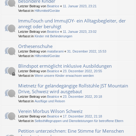
besondere Kinder
Letzter Beitrag von
Beatrice
«
11. Januar 2023, 23:21
Verfasst in
Hilfsmittel/Geräte
ImmuTouch und ImmuJOY- ein Alltagsbegleiter, der
anregt oder beruhigt
Letzter Beitrag von
Beatrice
«
11. Januar 2023, 23:02
Verfasst in
Kinder mit Behinderungen
Orthesenschuhe
Letzter Beitrag von
matafarami
«
31. Dezember 2022, 15:53
Verfasst in
Hilfsmittel/Geräte
Blindspot ermöglicht inklusive Ausbildungen
Letzter Beitrag von
Beatrice
«
23. Dezember 2022, 20:55
Verfasst in
Wenn unsere Kinder erwachsen werden
Mietnetz für geländegängige Rollstühle JST Mountain
Drive, Schweiz wird ausgebaut
Letzter Beitrag von
Beatrice
«
23. Dezember 2022, 20:18
Verfasst in
Ausflüge und Reisen
Verein Morbus Wilson Schweiz
Letzter Beitrag von
Beatrice
«
17. Dezember 2022, 21:18
Verfasst in
Selbsthilfegruppen und Dienstleistungen für betroffene Eltern
Petition unterzeichnen: Eine Stimme für Menschen