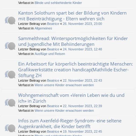
Verfasst in
Blinde und sehbehinderte Kinder
Kanton Solothurn spart bei der Bildung von Kindern
mit Beeinträchtigung - Eltern wehren sich
Letzter Beitrag von
Beatrice
«
26. November 2023, 23:00
Verfasst in
Allgemeines
Sammelthread: Wintersportmöglichkeiten für Kinder
und Jugendliche Mit Behiinderungen
Letzter Beitrag von
Beatrice
«
24. November 2023, 12:48
Verfasst in
Ausflüge und Reisen
Ein Arbeitsort für körperlich beeinträchtigte Menschen:
Grafikwerkstätte creation handicap(Mathilide Escher-
Stiftung ZH
Letzter Beitrag von
Beatrice
«
22. November 2023, 22:43
Verfasst in
Wenn unsere Kinder erwachsen werden
Wohngemeinschaft vom «Verein Leben wie du und
ich» in Zürich
Letzter Beitrag von
Beatrice
«
22. November 2023, 22:39
Verfasst in
Wenn unsere Kinder erwachsen werden
Infos zum Axenfeld-Rieger-Syndrom- eine seltene
Augenkrankheit, die Kinder betrifft
Letzter Beitrag von
Beatrice
«
19. November 2023, 22:45