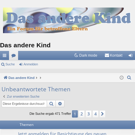
Das andere Kind
Dark mode
Kontakt
ch
Suche
or
Anmelden
n
ne
en
m
S
Das andere Kind
llz
el
u
Unbeantwortete Themen
c
ug
de
Zur erweiterten Suche
h
riff
n
Suche
Erweiterte Suche
e
2
3
4
1
Nächste
Die Suche ergab 471 Treffer
Themen
Jetzt anmelden für Besichtigung des neuen