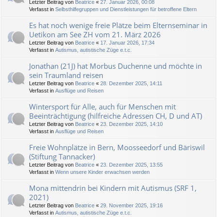
Letzter Beitrag von
Beatrice
«
27. Januar 2026, 00:08
Verfasst in
Selbsthilfegruppen und Dienstleistungen für betroffene Eltern
Es hat noch wenige freie Plätze beim Elternseminar in
Uetikon am See ZH vom 21. März 2026
Letzter Beitrag von
Beatrice
«
17. Januar 2026, 17:34
Verfasst in
Autismus, autistische Züge e.t.c.
Jonathan (21J) hat Morbus Duchenne und möchte in
sein Traumland reisen
Letzter Beitrag von
Beatrice
«
28. Dezember 2025, 14:11
Verfasst in
Ausflüge und Reisen
Wintersport für Alle, auch für Menschen mit
Beeinträchtigung (hilfreiche Adressen CH, D und AT)
Letzter Beitrag von
Beatrice
«
23. Dezember 2025, 14:10
Verfasst in
Ausflüge und Reisen
Freie Wohnplätze in Bern, Moosseedorf und Bäriswil
(Stiftung Tannacker)
Letzter Beitrag von
Beatrice
«
23. Dezember 2025, 13:55
Verfasst in
Wenn unsere Kinder erwachsen werden
Mona mittendrin bei Kindern mit Autismus (SRF 1,
2021)
Letzter Beitrag von
Beatrice
«
29. November 2025, 19:16
Verfasst in
Autismus, autistische Züge e.t.c.