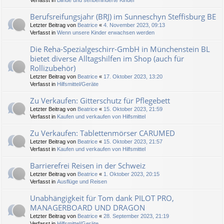
Verfasst in
Blinde und sehbehinderte Kinder
Berufsreifungsjahr (BRJ) im Sunneschyn Steffisburg BE
Letzter Beitrag von
Beatrice
«
4. November 2023, 09:13
Verfasst in
Wenn unsere Kinder erwachsen werden
Die Reha-Spezialgeschirr-GmbH in Münchenstein BL
bietet diverse Alltagshilfen im Shop (auch für
Rollizubehör)
Letzter Beitrag von
Beatrice
«
17. Oktober 2023, 13:20
Verfasst in
Hilfsmittel/Geräte
Zu Verkaufen: Gitterschutz für Pflegebett
Letzter Beitrag von
Beatrice
«
15. Oktober 2023, 21:59
Verfasst in
Kaufen und verkaufen von Hilfsmittel
Zu Verkaufen: Tablettenmörser CARUMED
Letzter Beitrag von
Beatrice
«
15. Oktober 2023, 21:57
Verfasst in
Kaufen und verkaufen von Hilfsmittel
Barrierefrei Reisen in der Schweiz
Letzter Beitrag von
Beatrice
«
1. Oktober 2023, 20:15
Verfasst in
Ausflüge und Reisen
Unabhängigkeit für Tom dank PILOT PRO,
MANAGERBOARD UND DRAGON
Letzter Beitrag von
Beatrice
«
28. September 2023, 21:19
Verfasst in
Hilfsmittel/Geräte