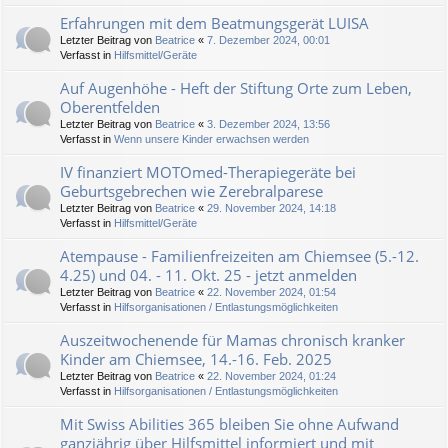
Erfahrungen mit dem Beatmungsgerät LUISA
Letzter Beitrag von
Beatrice
«
7. Dezember 2024, 00:01
Verfasst in
Hilfsmittel/Geräte
Auf Augenhöhe - Heft der Stiftung Orte zum Leben,
Oberentfelden
Letzter Beitrag von
Beatrice
«
3. Dezember 2024, 13:56
Verfasst in
Wenn unsere Kinder erwachsen werden
IV finanziert MOTOmed-Therapiegeräte bei
Geburtsgebrechen wie Zerebralparese
Letzter Beitrag von
Beatrice
«
29. November 2024, 14:18
Verfasst in
Hilfsmittel/Geräte
Atempause - Familienfreizeiten am Chiemsee (5.-12.
4.25) und 04. - 11. Okt. 25 - jetzt anmelden
Letzter Beitrag von
Beatrice
«
22. November 2024, 01:54
Verfasst in
Hilfsorganisationen / Entlastungsmöglichkeiten
Auszeitwochenende für Mamas chronisch kranker
Kinder am Chiemsee, 14.-16. Feb. 2025
Letzter Beitrag von
Beatrice
«
22. November 2024, 01:24
Verfasst in
Hilfsorganisationen / Entlastungsmöglichkeiten
Mit Swiss Abilities 365 bleiben Sie ohne Aufwand
ganzjährig über Hilfsmittel informiert und mit