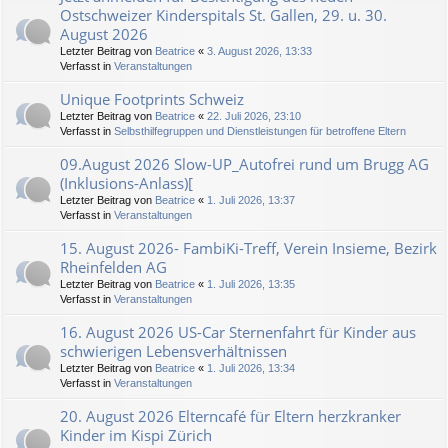
Ostschweizer Kinderspitals St. Gallen, 29. u. 30.
August 2026
Letzter Beitrag von
Beatrice
«
3. August 2026, 13:33
Verfasst in
Veranstaltungen
Unique Footprints Schweiz
Letzter Beitrag von
Beatrice
«
22. Juli 2026, 23:10
Verfasst in
Selbsthilfegruppen und Dienstleistungen für betroffene Eltern
09.August 2026 Slow-UP_Autofrei rund um Brugg AG
(Inklusions-Anlass)[
Letzter Beitrag von
Beatrice
«
1. Juli 2026, 13:37
Verfasst in
Veranstaltungen
15. August 2026- FambiKi-Treff, Verein Insieme, Bezirk
Rheinfelden AG
Letzter Beitrag von
Beatrice
«
1. Juli 2026, 13:35
Verfasst in
Veranstaltungen
16. August 2026 US-Car Sternenfahrt für Kinder aus
schwierigen Lebensverhältnissen
Letzter Beitrag von
Beatrice
«
1. Juli 2026, 13:34
Verfasst in
Veranstaltungen
20. August 2026 Elterncafé für Eltern herzkranker
Kinder im Kispi Zürich