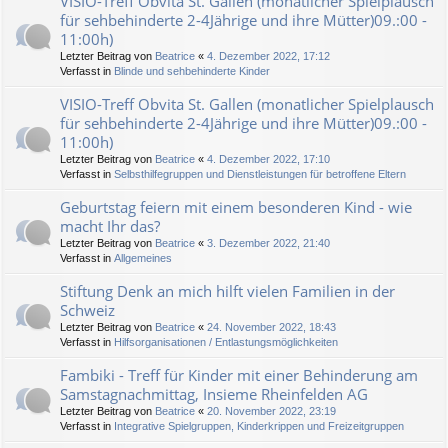
VISIO-Treff Obvita St. Gallen (monatlicher Spielplausch
für sehbehinderte 2-4Jährige und ihre Mütter)09.:00 -
11:00h)
Letzter Beitrag von
Beatrice
«
4. Dezember 2022, 17:12
Verfasst in
Blinde und sehbehinderte Kinder
VISIO-Treff Obvita St. Gallen (monatlicher Spielplausch
für sehbehinderte 2-4Jährige und ihre Mütter)09.:00 -
11:00h)
Letzter Beitrag von
Beatrice
«
4. Dezember 2022, 17:10
Verfasst in
Selbsthilfegruppen und Dienstleistungen für betroffene Eltern
Geburtstag feiern mit einem besonderen Kind - wie
macht Ihr das?
Letzter Beitrag von
Beatrice
«
3. Dezember 2022, 21:40
Verfasst in
Allgemeines
Stiftung Denk an mich hilft vielen Familien in der
Schweiz
Letzter Beitrag von
Beatrice
«
24. November 2022, 18:43
Verfasst in
Hilfsorganisationen / Entlastungsmöglichkeiten
Fambiki - Treff für Kinder mit einer Behinderung am
Samstagnachmittag, Insieme Rheinfelden AG
Letzter Beitrag von
Beatrice
«
20. November 2022, 23:19
Verfasst in
Integrative Spielgruppen, Kinderkrippen und Freizeitgruppen