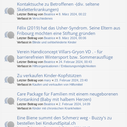
Kontaktsuche zu Betroffenen -(div. seltene
Skeletterkrankungen)
Letzter Beitrag von
Beatrice
«
8. März 2024, 00:22
Verfasst in
Verschiedenes
Félix (2019) hat das Usher-Syndrom. Seine Eltern aus
Fribourg möchten eine Stiftung gründen
Letzter Beitrag von
Beatrice
«
8. März 2024, 00:06
Verfasst in
Blinde und sehbehinderte Kinder
Verein Handiconcept Villars-Gryon VD . - für
barrierefreien Wintersport bzw. Sommerausflüge
Letzter Beitrag von
Beatrice
«
24. Februar 2024, 00:43
Verfasst in
Hilfsorganisationen / Entlastungsmöglichkeiten
Zu verkaufen Kinder-Kopfstützen
Letzter Beitrag von
mary
«
23. Februar 2024, 23:40
Verfasst in
Kaufen und verkaufen von Hilfsmittel
Care Package für Familien mit einem neugeborenen
Fontankind (Baby mit halbem Herzen)
Letzter Beitrag von
Beatrice
«
2. Februar 2024, 14:09
Verfasst in
Kinder mit chronischen Krankheiten
Eine Biene summt den Schmerz weg - Buzzy's zu
bestellen bei KindundSpital.ch