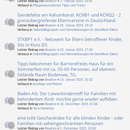
Letzter Beitrag von
Beatrice
«
2. Februar 2024, 13:45
Verfasst in
Pflegemassnahmen Tipps und Tricks
Gendefekte am Kaliumkanal: KCNB1 und KCNQ2 - 2
grenzübergreifende Elternvereine in Deutschland
Letzter Beitrag von
Beatrice
«
25. Januar 2024, 19:14
Verfasst in
Selbsthilfegruppen und Dienstleistungen für betroffene Eltern
STXBP1 e.V. - Netzwerk für Eltern betroffener Kinder,
Sitz in Konz (D)
Letzter Beitrag von
Beatrice
«
25. Januar 2024, 17:16
Verfasst in
Selbsthilfegruppen und Dienstleistungen für betroffene Eltern
Tipps bekommen für Barrierefreies Haus für ein
Sommerfest mit ca. 50-60 Personen, auf ebenem
Gelände Raum Bodensee, TG,
Letzter Beitrag von
Beatrice
«
10. Januar 2024, 22:32
Verfasst in
Ausflüge und Reisen
Baden AG: Der Löwenkindertreff für Familien mit
behindertem Kind- möchte gerne wieder aufleben
Letzter Beitrag von
Beatrice
«
16. Dezember 2023, 01:06
Verfasst in
Verschiedenes
eine tolle Geschenkidee für alle blinden Kinder - oder
Familien mti seheingeschränkten Personen
Letzter Beitrag von
Beatrice
«
5. Dezember 2023, 15:09