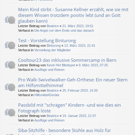
Mein Kind stirbt - Susanne Kellner erzählt, wie sie mit
diesem Wissen trotzdem positiv lebt (und an Gott
glauben kann)
Letzter Beitrag von
Beatrice
«
21. März 2023, 19:51
Verfasst in
Die Angst vor dem Ende und das danach
Test - Vorstellung Binturong
Letzter Beitrag von
Binturong
«
13. März 2023, 21:41
Verfasst in
Vorstellung der Mitglieder
Cooltour23 das inklusive Sommercamp in Bern
Letzter Beitrag von
Kevin Hirt Blindspot
«
9. März 2023, 07:25
Verfasst in
Ausflüge und Reisen
Pro Walk-Swivelwalker-Geh-Orthese: Ein neuer Stern
am Hilfsmittelhimmel
Letzter Beitrag von
Beatrice
«
25. Februar 2023, 14:20
Verfasst in
Hilfsmittel/Geräte
Passbild mit "schrägen" Kindern -und wie dies ein
Fotograph löste
Letzter Beitrag von
Beatrice
«
19. Januar 2023, 21:07
Verfasst in
Ausflüge und Reisen
Siba-Sitzhilfe - besondere Stühle aus Holz für