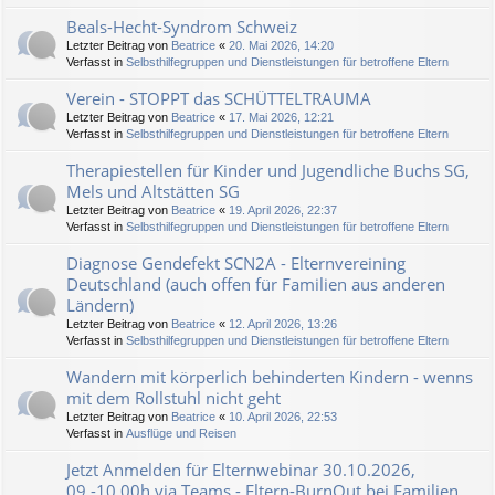
Beals-Hecht-Syndrom Schweiz
Letzter Beitrag von
Beatrice
«
20. Mai 2026, 14:20
Verfasst in
Selbsthilfegruppen und Dienstleistungen für betroffene Eltern
Verein - STOPPT das SCHÜTTELTRAUMA
Letzter Beitrag von
Beatrice
«
17. Mai 2026, 12:21
Verfasst in
Selbsthilfegruppen und Dienstleistungen für betroffene Eltern
Therapiestellen für Kinder und Jugendliche Buchs SG,
Mels und Altstätten SG
Letzter Beitrag von
Beatrice
«
19. April 2026, 22:37
Verfasst in
Selbsthilfegruppen und Dienstleistungen für betroffene Eltern
Diagnose Gendefekt SCN2A - Elternvereining
Deutschland (auch offen für Familien aus anderen
Ländern)
Letzter Beitrag von
Beatrice
«
12. April 2026, 13:26
Verfasst in
Selbsthilfegruppen und Dienstleistungen für betroffene Eltern
Wandern mit körperlich behinderten Kindern - wenns
mit dem Rollstuhl nicht geht
Letzter Beitrag von
Beatrice
«
10. April 2026, 22:53
Verfasst in
Ausflüge und Reisen
Jetzt Anmelden für Elternwebinar 30.10.2026,
09.-10.00h via Teams - Eltern-BurnOut bei Familien