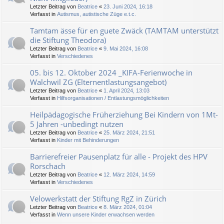
Letzter Beitrag von
Beatrice
«
23. Juni 2024, 16:18
Verfasst in
Autismus, autistische Züge e.t.c.
Tamtam ässe für en guete Zwäck (TAMTAM unterstützt
die Stiftung Theodora)
Letzter Beitrag von
Beatrice
«
9. Mai 2024, 16:08
Verfasst in
Verschiedenes
05. bis 12. Oktober 2024 _KIFA-Ferienwoche in
Walchwil ZG (Elternentlastungsangebot)
Letzter Beitrag von
Beatrice
«
1. April 2024, 13:03
Verfasst in
Hilfsorganisationen / Entlastungsmöglichkeiten
Heilpädagogische Früherziehung Bei Kindern von 1Mt-
5 Jahren -unbedingt nutzen
Letzter Beitrag von
Beatrice
«
25. März 2024, 21:51
Verfasst in
Kinder mit Behinderungen
Barrierefreier Pausenplatz für alle - Projekt des HPV
Rorschach
Letzter Beitrag von
Beatrice
«
12. März 2024, 14:59
Verfasst in
Verschiedenes
Velowerkstatt der Stiftung RgZ in Zürich
Letzter Beitrag von
Beatrice
«
8. März 2024, 01:04
Verfasst in
Wenn unsere Kinder erwachsen werden