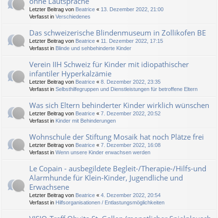
ohne Lautsprache
Letzter Beitrag von
Beatrice
«
13. Dezember 2022, 21:00
Verfasst in
Verschiedenes
Das schweizerische Blindenmuseum in Zollikofen BE
Letzter Beitrag von
Beatrice
«
11. Dezember 2022, 17:15
Verfasst in
Blinde und sehbehinderte Kinder
Verein IIH Schweiz für Kinder mit idiopathischer
infantiler Hyperkalzämie
Letzter Beitrag von
Beatrice
«
8. Dezember 2022, 23:35
Verfasst in
Selbsthilfegruppen und Dienstleistungen für betroffene Eltern
Was sich Eltern behinderter Kinder wirklich wünschen
Letzter Beitrag von
Beatrice
«
7. Dezember 2022, 20:52
Verfasst in
Kinder mit Behinderungen
Wohnschule der Stiftung Mosaik hat noch Plätze frei
Letzter Beitrag von
Beatrice
«
7. Dezember 2022, 16:08
Verfasst in
Wenn unsere Kinder erwachsen werden
Le Copain - ausbegildete Begleit-/Therapie-/Hilfs-und
Alarmhunde für Klein-Kinder, Jugendliche und
Erwachsene
Letzter Beitrag von
Beatrice
«
4. Dezember 2022, 20:54
Verfasst in
Hilfsorganisationen / Entlastungsmöglichkeiten